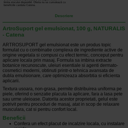
limita stocului disponibil. Oferta nu se cumulează cu
beneficiile cardului Catena.
Descriere
ArtroSuport gel emulsionat, 100 g, NATURALIS
- Catena
ARTROSUPORT gel emulsionat este un produs topic
formulat cu o combinatie complexa de ingrediente active de
origine vegetala si compusi cu efect termic, conceput pentru
aplicare locala prin masaj. Formula sa imbina extracte
botanice recunoscute, uleiuri esentiale si agenti dermato-
cosmetici moderni, obtinuti printr-o tehnica avansata de
dubla emulsionare, care optimizeaza absorbtia si eficienta
aplicarii.
Textura usoara, non-grasa, permite distribuirea uniforma pe
piele, oferind o senzatie placuta la aplicare, fara a lasa pete
sau urme uleioase. Datorita acestor proprietati, gelul este
potrivit pentru proceduri de masaj, atat in scop de relaxare
musculara, cat si pentru confort local.
Beneficii
Confera un efect placut de incalzire locala, cu instalare