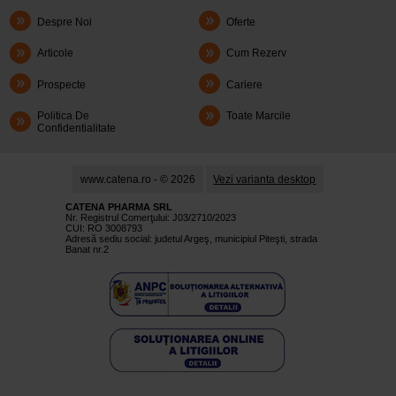
Despre Noi
Oferte
Articole
Cum Rezerv
Prospecte
Cariere
Politica De
Toate Marcile
Confidentialitate
www.catena.ro - © 2026
Vezi varianta desktop
CATENA PHARMA SRL
Nr. Registrul Comerţului: J03/2710/2023
CUI: RO 3008793
Adresă sediu social: judetul Argeş, municipiul Piteşti, strada
Banat nr.2