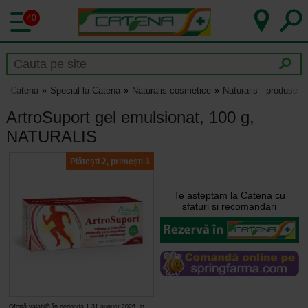
40
Catena
Special la Catena
Naturalis cosmetice
Naturalis - produse pen
ArtroSuport gel emulsionat, 100 g,
NATURALIS
Plătești 2, primești 3
Te asteptam la Catena cu
sfaturi si recomandari
Ofertă valabilă în perioada 1-31 august 2026, in