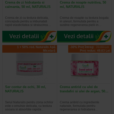
Crema de zi hidratanta si
Crema de noapte nutritiva, 50
calmanta, 50 ml, NATURALIS
ml, NATURALIS
Crema de zi cu textura delicata,
Crema de noapte cu textura bogata
conceputa pentru a imbunatati
in uleiuri, formulata pentru a
rapid elasticitatea si stralucirea…
sustine regenerarea pielii in…
1 + 50% red. Naturalis Apă
-30% Preț întreg:
70.90 Lei
Micelară
Preț redus: 49.63 Lei
Ser contur de ochi, 30 ml,
Crema antirid cu ulei de
NATURALIS
trandafiri si ulei de argan, 50…
Serul Naturalis pentru zona ochilor
Crema antirid cu ingrediente
este o emulsie delicata, cu textura
naturale, formulata pentru
usoara si absorbtie rapida…
regenerarea si hidratarea…