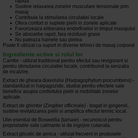
rapida
Sustine relaxarea zonelor musculare tensionate prin
masaj
Contribuie la stimularea circulatiei locale
Ofera confort si suplete pielii in zonele aplicate
Favorizeaza eliberarea endorfinelor in timpul masajului
Se absoarbe rapid, fara reziduuri grase
Nu pateaza hainele sau pielea
Poate fi utilizat ca suport in diverse tehnici de masaj corporal
Ingrediente active si rolul lor
Camfor - utilizat traditional pentru efectul sau revigorant si
pentru stimularea circulatiei locale, contribuind la senzatia
de incalzire.
Extract de gheara diavolului (Harpagophytum procumbens) -
standardizat in harpagozide, studiat pentru efectele sale
benefice asupra confortului pielii si mobilitatii zonelor
aplicate.
Extract de ghimbir (Zingiber officinale) - bogat in gingeroli,
sustine revitalizarea pielii si amplifica efectul termic local.
Ulei esential de Boswellia (tamaie) - recunoscut pentru
proprietatile sale calmante si de ingrijire cutanata.
Extract glicolic de arnica - utilizat frecvent in produsele