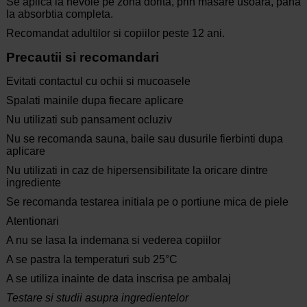
Se aplica la nevoie pe zona dorita, prin masare usoara, pana
la absorbtia completa.
Recomandat adultilor si copiilor peste 12 ani.
Precautii si recomandari
Evitati contactul cu ochii si mucoasele
Spalati mainile dupa fiecare aplicare
Nu utilizati sub pansament ocluziv
Nu se recomanda sauna, baile sau dusurile fierbinti dupa
aplicare
Nu utilizati in caz de hipersensibilitate la oricare dintre
ingrediente
Se recomanda testarea initiala pe o portiune mica de piele
Atentionari
A nu se lasa la indemana si vederea copiilor
A se pastra la temperaturi sub 25°C
A se utiliza inainte de data inscrisa pe ambalaj
Testare si studii asupra ingredientelor