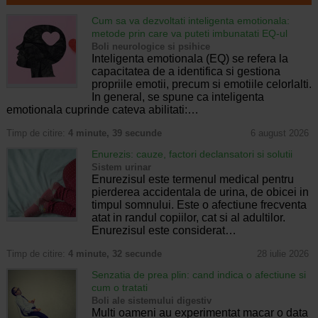
Cum sa va dezvoltati inteligenta emotionala:
metode prin care va puteti imbunatati EQ-ul
Boli neurologice si psihice
Inteligenta emotionala (EQ) se refera la
capacitatea de a identifica si gestiona
propriile emotii, precum si emotiile celorlalti.
In general, se spune ca inteligenta
emotionala cuprinde cateva abilitati:…
Timp de citire:
4 minute, 39 secunde
6 august 2026
Enurezis: cauze, factori declansatori si solutii
Sistem urinar
Enurezisul este termenul medical pentru
pierderea accidentala de urina, de obicei in
timpul somnului. Este o afectiune frecventa
atat in randul copiilor, cat si al adultilor.
Enurezisul este considerat…
Timp de citire:
4 minute, 32 secunde
28 iulie 2026
Senzatia de prea plin: cand indica o afectiune si
cum o tratati
Boli ale sistemului digestiv
Multi oameni au experimentat macar o data