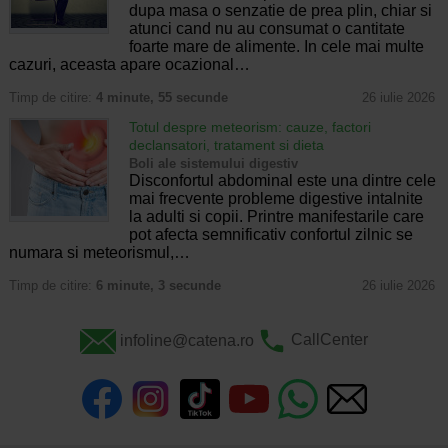
dupa masa o senzatie de prea plin, chiar si
atunci cand nu au consumat o cantitate
foarte mare de alimente. In cele mai multe
cazuri, aceasta apare ocazional…
Timp de citire:
4 minute, 55 secunde
26 iulie 2026
Totul despre meteorism: cauze, factori
declansatori, tratament si dieta
Boli ale sistemului digestiv
Disconfortul abdominal este una dintre cele
mai frecvente probleme digestive intalnite
la adulti si copii. Printre manifestarile care
pot afecta semnificativ confortul zilnic se
numara si meteorismul,…
Timp de citire:
6 minute, 3 secunde
26 iulie 2026
infoline@catena.ro
CallCenter