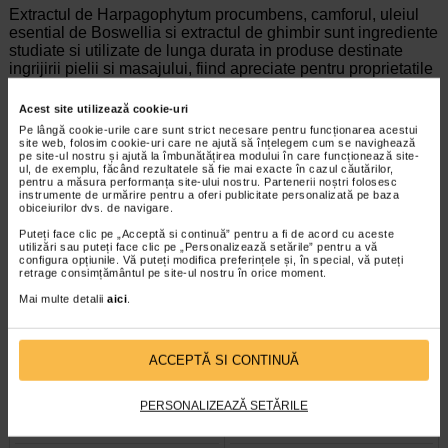
Extractul de Harpagophytum procumbens, camforul, uleiul
esential de Boswellia si extractul de ghimbir sunt ingrediente
studiate si utilizate de lunga durata in produse destinate
ingrijirii pielii si masajului, fiind apreciate pentru proprietatile
lor benefice asupra confortului cutanat si circulatiei locale.
Acest site utilizează cookie-uri
Pe lângă cookie-urile care sunt strict necesare pentru funcționarea acestui
site web, folosim cookie-uri care ne ajută să înțelegem cum se navighează
pe site-ul nostru și ajută la îmbunătățirea modului în care funcționează site-
ul, de exemplu, făcând rezultatele să fie mai exacte în cazul căutărilor,
pentru a măsura performanța site-ului nostru. Partenerii noștri folosesc
Brand:
NATURALIS
instrumente de urmărire pentru a oferi publicitate personalizată pe baza
obiceiurilor dvs. de navigare.
*Pentru pret te asteptam in cea mai apropiata farmacie Catena
Puteți face clic pe „Acceptă si continuă” pentru a fi de acord cu aceste
utilizări sau puteți face clic pe „Personalizează setările” pentru a vă
configura opțiunile. Vă puteți modifica preferințele și, în special, vă puteți
VEZI PRODUSE DIN ACEEASI CATEGORIE
retrage consimțământul pe site-ul nostru în orice moment.
Mai multe detalii
aici
.
-30% Preț întreg:
65.50 Lei
-30% Preț întreg:
65,50 Lei
Preț redus: 45.85 Lei
Preț redus: 45.85 Lei
ACCEPTĂ SI CONTINUĂ
PERSONALIZEAZĂ SETĂRILE