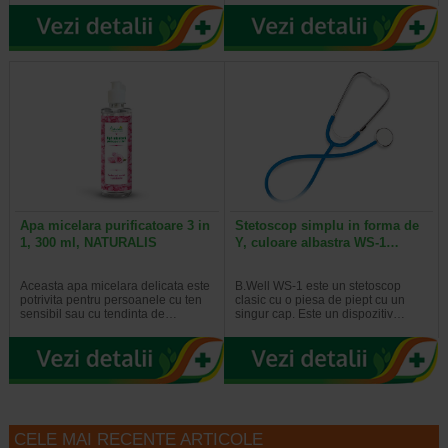
Apa micelara purificatoare 3 in
Stetoscop simplu in forma de
1, 300 ml, NATURALIS
Y, culoare albastra WS-1…
Aceasta apa micelara delicata este
B.Well WS-1 este un stetoscop
potrivita pentru persoanele cu ten
clasic cu o piesa de piept cu un
sensibil sau cu tendinta de…
singur cap. Este un dispozitiv…
CELE MAI RECENTE ARTICOLE