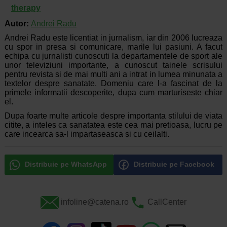
therapy
Autor:
Andrei Radu
Andrei Radu este licentiat in jurnalism, iar din 2006 lucreaza
cu spor in presa si comunicare, marile lui pasiuni. A facut
echipa cu jurnalisti cunoscuti la departamentele de sport ale
unor televiziuni importante, a cunoscut tainele scrisului
pentru revista si de mai multi ani a intrat in lumea minunata a
textelor despre sanatate. Domeniu care l-a fascinat de la
primele informatii descoperite, dupa cum marturiseste chiar
el.
Dupa foarte multe articole despre importanta stilului de viata
citite, a inteles ca sanatatea este cea mai pretioasa, lucru pe
care incearca sa-l impartaseasca si cu ceilalti.
Distribuie pe WhatsApp
Distribuie pe Facebook
infoline@catena.ro
CallCenter