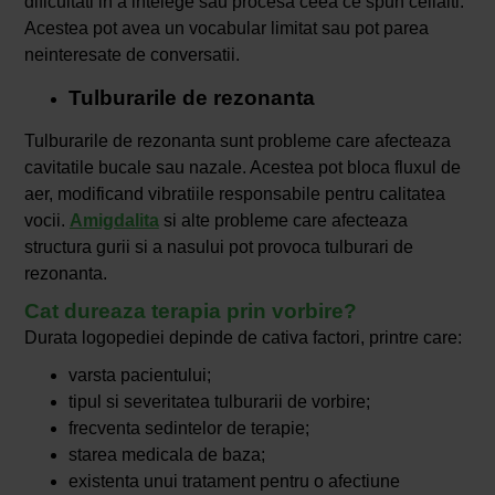
dificultati in a intelege sau procesa ceea ce spun ceilalti.
Acestea pot avea un vocabular limitat sau pot parea
neinteresate de conversatii.
Tulburarile de rezonanta
Tulburarile de rezonanta sunt probleme care afecteaza
cavitatile bucale sau nazale. Acestea pot bloca fluxul de
aer, modificand vibratiile responsabile pentru calitatea
vocii.
Amigdalita
si alte probleme care afecteaza
structura gurii si a nasului pot provoca tulburari de
rezonanta.
Cat dureaza terapia prin vorbire?
Durata logopediei depinde de cativa factori, printre care:
varsta pacientului;
tipul si severitatea tulburarii de vorbire;
frecventa sedintelor de terapie;
starea medicala de baza;
existenta unui tratament pentru o afectiune