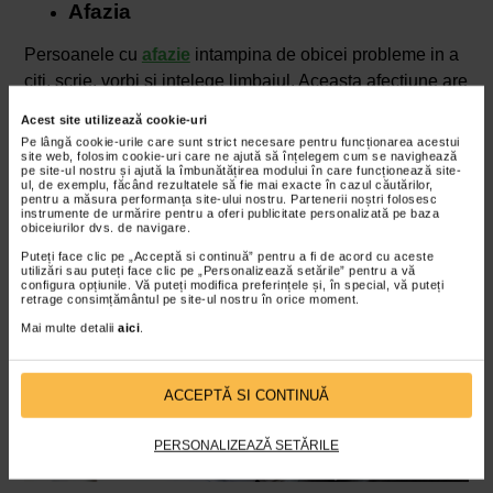
Afazia
Persoanele cu
afazie
intampina de obicei probleme in a
citi, scrie, vorbi si intelege limbajul. Aceasta afectiune are
la baza, in cele mai multe cazuri, un accident vascular
Acest site utilizează cookie-uri
cerebral sau o leziune ce afecteaza zona creierului care
Pe lângă cookie-urile care sunt strict necesare pentru funcționarea acestui
site web, folosim cookie-uri care ne ajută să înțelegem cum se navighează
proceseaza vorbirea.
pe site-ul nostru și ajută la îmbunătățirea modului în care funcționează site-
ul, de exemplu, făcând rezultatele să fie mai exacte în cazul căutărilor,
pentru a măsura performanța site-ului nostru. Partenerii noștri folosesc
instrumente de urmărire pentru a oferi publicitate personalizată pe baza
obiceiurilor dvs. de navigare.
Puteți face clic pe „Acceptă si continuă” pentru a fi de acord cu aceste
utilizări sau puteți face clic pe „Personalizează setările” pentru a vă
configura opțiunile. Vă puteți modifica preferințele și, în special, vă puteți
retrage consimțământul pe site-ul nostru în orice moment.
Mai multe detalii
aici
.
ACCEPTĂ SI CONTINUĂ
PERSONALIZEAZĂ SETĂRILE