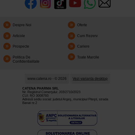
Despre Noi
Oferte
Articole
Cum Rezerv
Prospecte
Cariere
Politica De
Toate Marcile
Confidentialitate
www.catena.ro - © 2026
Vezi varianta desktop
CATENA PHARMA SRL
Nr. Registrul Comerţului: J03/2710/2023
CUI: RO 3008793
Adresă sediu social: judetul Argeş, municipiul Piteşti, strada
Banat nr.2