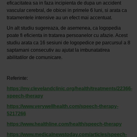
eficacitatea sa in faza incipienta de dupa un accident
vascular cerebral, de obicei in primele 6 luni, si arata ca
tratamentele intensive au un efect mai accentuat.
Un alt studiu sugereaza, de asemenea, ca logopedia
poate fi eficienta in tratarea persoanelor cu afazie. Acest
studiu arata ca 16 sesiuni de logopedice pe parcursul a 8
saptamani consecutiv au ajutat la imbunatatirea
abilitatilor de comunicare.
Referinte:
https://my.clevelandclinic.org/health/treatments/22366-
speech-therapy
https://www.verywellhealth.com/speech-therapy-
5217266
https://www.healthline.com/health/speech-therapy
https://www.medicalnewstoday.com/articles/speech-