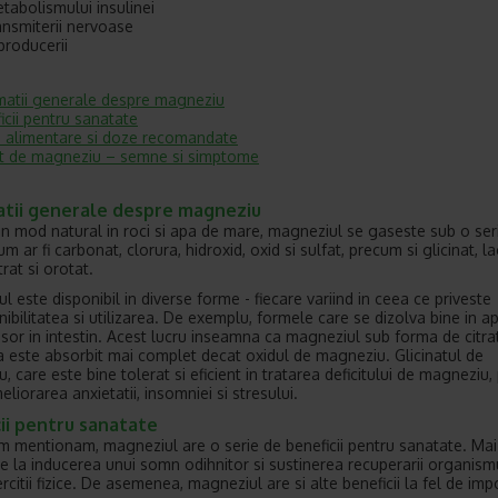
tabolismului insulinei
ansmiterii nervoase
producerii
matii generale despre magneziu
icii pentru sanatate
 alimentare si doze recomandate
it de magneziu – semne si simptome
atii generale despre magneziu
in mod natural in roci si apa de mare, magneziul se gaseste sub o ser
m ar fi carbonat, clorura, hidroxid, oxid si sulfat, precum si glicinat, la
trat si orotat.
l este disponibil in diverse forme - fiecare variind in ceea ce priveste
nibilitatea si utilizarea. De exemplu, formele care se dizolva bine in a
sor in intestin. Acest lucru inseamna ca magneziul sub forma de citrat
ra este absorbit mai complet decat oxidul de magneziu. Glicinatul de
 care este bine tolerat si eficient in tratarea deficitului de magneziu, 
meliorarea anxietatii, insomniei si stresului.
ii pentru sanatate
 mentionam, magneziul are o serie de beneficii pentru sanatate. Mai
ie la inducerea unui somn odihnitor si sustinerea recuperarii organism
citii fizice. De asemenea, magneziul are si alte beneficii la fel de imp