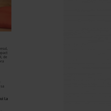
esul,
mpact
l, de
ora
e
 sa
i la