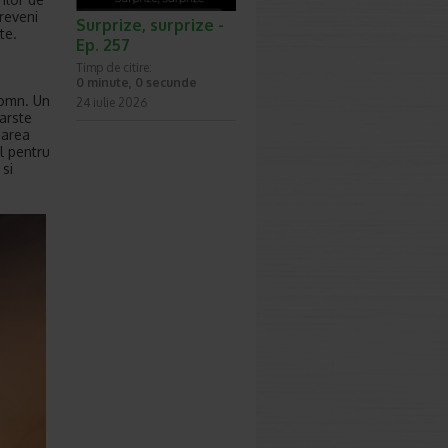
reveni
Surprize, surprize -
te.
Ep. 257
Timp de citire:
0 minute, 0 secunde
somn. Un
24 iulie 2026
arste
sarea
l pentru
 si