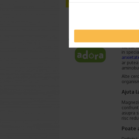
Poate a
S-a demo
cu, cat 
in speci
anxietat
ar putea
aminobut
Alte cer
organismu
Ajuta l
Magneziu
confrunt
asupra s
risc red
Poate 
Deficitu