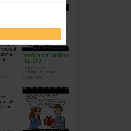
rea atat
elevant
precum si
licatia
Insuficienta Cardiaca
mma-
- Ep. 258
Timp de citire:
ea
0 minute, 0 secunde
sihice.
31 iulie 2026
 se
ai ample
 cu un
rilor de