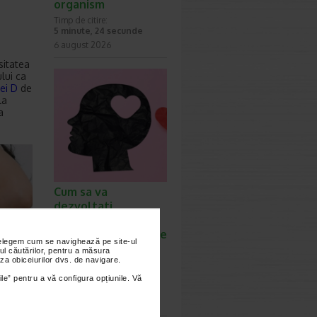
organism
Timp de citire:
5 minute, 24 secunde
6 august 2026
sitatea
lui ca
ei D
de
la
a
Cum sa va
dezvoltati
inteligenta
emotionala: metode
nțelegem cum se navighează pe site-ul
prin care va puteti
ul căutărilor, pentru a măsura
za obiceiurilor dvs. de navigare.
imbunatati EQ-ul
Timp de citire:
ile” pentru a vă configura opțiunile. Vă
4 minute, 39 secunde
6 august 2026