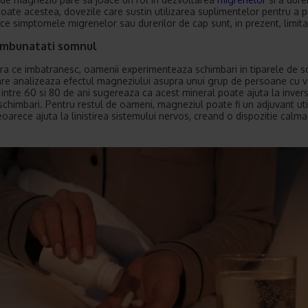
toate acestea, dovezile care sustin utilizarea suplimentelor pentru a p
ce simptomele migrenelor sau durerilor de cap sunt, in prezent, limita
imbunatati somnul
a ce imbatranesc, oamenii experimenteaza schimbari in tiparele de 
are analizeaza efectul magneziului asupra unui grup de persoane cu v
 intre 60 si 80 de ani sugereaza ca acest mineral poate ajuta la inver
schimbari. Pentru restul de oameni, magneziul poate fi un adjuvant uti
oarece ajuta la linistirea sistemului nervos, creand o dispozitie calma
.