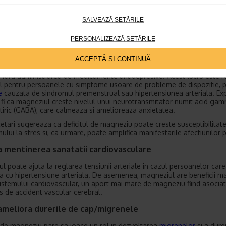
SALVEAZĂ SETĂRILE
PERSONALIZEAZĂ SETĂRILE
juta la ameliorarea depresiei si anxietatii
ACCEPTĂ SI CONTINUĂ
nstrat ca magneziul poate imbunatati dispozitia, iar efectele pot apa
si fara administrarea de medicamente antidepresive. Acest lucru este r
al pentru persoanele cu simptome usoare de probleme de dispozitie, 
e
cauzata de sindromul premenstrual sau hipertensiunea arteriala. Exp
 fi ca magneziul creste nivelul unui neurotransmitator numit acid ga
iric (GABA), care calmeaza si amelioreaza anxietatea.
cetari sugereaza ca deficitul de magneziu poate creste susceptibilitat
lui la stres si, ca urmare, poate amplifica manifestarile afectiunilor p
a mentinerea sanatatii cardiovasculare
l poate ajuta la reglarea tensiunii arteriale in cazul persoanelor care
a cu hipertensiune arteriala. De asemenea, magneziul are beneficii m
istemului cardiovascular, un aport mai mare de magneziu fiind asociat
us de accident vascular cerebral.
ameliora durerile de cap/migrenele
l de magneziu pare sa joace un rol in dezvoltarea
migrenelor
si a dure