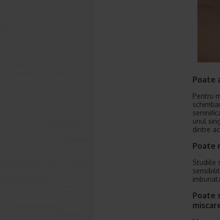
Poate 
Pentru m
schimbar
semnifica
unul sin
dintre a
Poate 
Studiile
sensibil
imbunata
Poate s
miscar