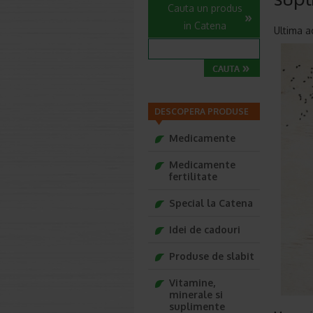
Cauta un produs
in Catena
Ultima ac
DESCOPERA PRODUSE
Medicamente
Medicamente
fertilitate
Special la Catena
Idei de cadouri
Produse de slabit
Vitamine,
minerale si
suplimente