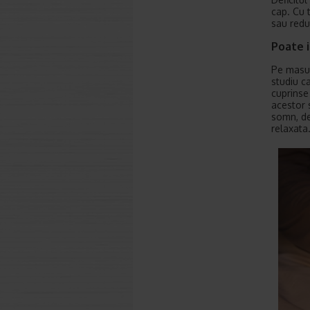
cap. Cu 
sau redu
Poate 
Pe masur
studiu c
cuprinse
acestor 
somn, de
relaxata