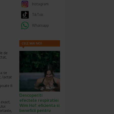
Instagram
TikTok
Whatsapp
CELE MAI NOI
ARTICOLE
ie de
ctat,
pa se
, lactat
poate fi
Descoperiti
efectele respiratiei
 exact,
Wim Hof: eficienta si
ului
beneficii pentru
ortante,