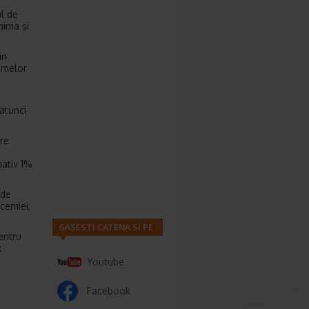
ul de
nima si
in
omelor
 atunci
tre
mativ 1%
 de
cemiei,
GASESTI CATENA SI PE
entru
:
Youtube
Facebook