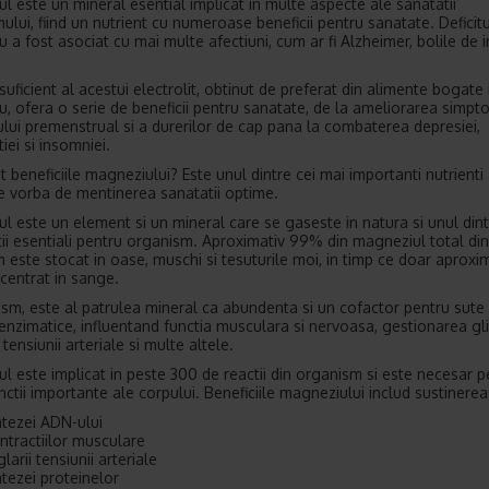
l este un mineral esential implicat in multe aspecte ale sanatatii
ului, fiind un nutrient cu numeroase beneficii pentru sanatate. Deficit
 a fost asociat cu mai multe afectiuni, cum ar fi Alzheimer, bolile de i
suficient al acestui electrolit, obtinut de preferat din alimente bogate 
, ofera o serie de beneficii pentru sanatate, de la ameliorarea simpt
lui premenstrual si a durerilor de cap pana la combaterea depresiei,
iei si insomniei.
t beneficiile magneziului? Este unul dintre cei mai importanti nutrienti
e vorba de mentinerea sanatatii optime.
l este un element si un mineral care se gaseste in natura si unul din
itii esentiali pentru organism. Aproximativ 99% din magneziul total din
 este stocat in oase, muschi si tesuturile moi, in timp ce doar aproxi
centrat in sange.
ism, este al patrulea mineral ca abundenta si un cofactor pentru sute
enzimatice, influentand functia musculara si nervoasa, gestionarea gli
tensiunii arteriale si multe altele.
l este implicat in peste 300 de reactii din organism si este necesar p
nctii importante ale corpului. Beneficiile magneziului includ sustinerea
ntezei ADN-ului
ntractiilor musculare
glarii tensiunii arteriale
ntezei proteinelor