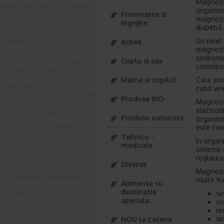
Magneziu
organism
Frumusete si
magneziu
ingrijire
diabetul.
Un nivel 
Acnee
magneziu
sindromu
Cuplu si sex
constipat
Care sun
Mama si copilul
cand vin
Produse BIO
Magneziu
electrol
Produse naturiste
organism
este con
Tehnico -
In organ
medicale
sisteme 
reglarea 
Diverse
Magneziu
multe fu
Alimente cu
destinatie
si
speciala
co
re
si
NOU la Catena