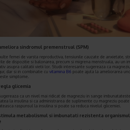
ameliora sindromul premenstrual (SPM)
ulte femei de varsta reproductiva, tensiunile cauzate de anxietate, str
ile de dispozitie si balonarea, precum si migrena menstruala, au un i
tiv asupra calitatii vietii lor. Studii interesante sugereaza ca magneziu
gur, dar si in combinatie cu
vitamina B6
poate ajuta la ameliorarea un
ceste simptome.
regla glicemia
 sugereaza ca un nivel mai ridicat de magneziu in sange imbunatatest
itatea la insulina si ca administrarea de suplimente cu magneziu poate
teasca raspunsul la insulina si poate sa reduca nivelul glicemiei.
timula metabolismul si imbunatati rezistenta organismulu
e