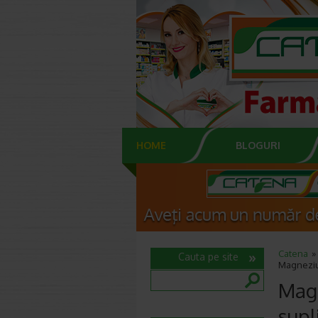
HOME
BLOGURI
Catena
Cauta pe site
Magneziu
Magn
supl