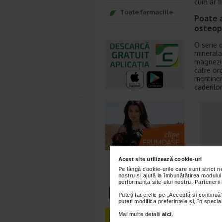
cum ar fi
Toate farmaciile
Poate a
osteop
O serie 
minerala
magneziu
catre or
mentiner
caderilor
Acest site utilizează cookie-uri
Pe lângă cookie-urile care sunt strict 
nostru și ajută la îmbunătățirea modului
performanța site-ului nostru. Partenerii
Puteți face clic pe „Acceptă si continuă”
puteți modifica preferințele și, în spec
Mai multe detalii
aici
.