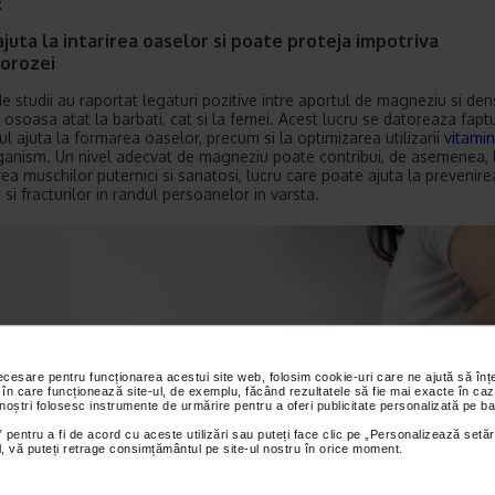
:
juta la intarirea oaselor si poate proteja impotriva
orozei
de studii au raportat legaturi pozitive intre aportul de magneziu si den
 osoasa atat la barbati, cat si la femei. Acest lucru se datoreaza faptu
l ajuta la formarea oaselor, precum si la optimizarea utilizarii
vitamin
ganism. Un nivel adecvat de magneziu poate contribui, de asemenea, 
ea muschilor puternici si sanatosi, lucru care poate ajuta la prevenire
 si fracturilor in randul persoanelor in varsta.
necesare pentru funcționarea acestui site web, folosim cookie-uri care ne ajută să î
 în care funcționează site-ul, de exemplu, făcând rezultatele să fie mai exacte în caz
 noștri folosesc instrumente de urmărire pentru a oferi publicitate personalizată pe ba
 pentru a fi de acord cu aceste utilizări sau puteți face clic pe „Personalizează setăr
ial, vă puteți retrage consimțământul pe site-ul nostru în orice moment.