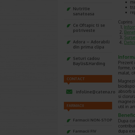
me
tr
Nutritie
re
sanatoasa
Cuprins
Ce Oftapic ti se
Infor
potriveste
Benef
Surse
Adora – Adorabili
Defic
din prima clipa
Inform
Seturi cadou
Prezent 
Baylis&Harding
forme, cu
malat, ci
CONTACT
Magneziu
biodispo
absorb u
infoline@catena.ro
si cloru
magneziu,
FARMACII
util in a
Benefic
Farmacii NON-STOP
Dupa cum
contribu
dupa exer
Farmacii FIV