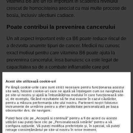
vitamina B6 are un rol important in scaderea nivelului
crescut de homocisteina asociat cu mai multe procese de
boala, inclusiv afectiuni cadiace.
Poate contribui la prevenirea cancerului
Un alt aspect important este ca B6 poate reduce riscul de
a dezvolta anumite tipuri de cancer. Medicii nu cunosc
exact motivul pentru care vitamina B6 poate ajuta la
prevenirea cancerului, insa banuiesc ca este legat de
capacitatea sa de a combate inflamatiile care pot
contribui la dezvoltarea cancerului si a altor maladii
cronice.
Acest site utilizează cookie-uri
Pe lângă cookie-urile care sunt strict necesare pentru funcționarea acestui
site web, folosim cookie-uri care ne ajută să înțelegem cum se navighează
Beneficii pentru sanatatea ochilor
pe site-ul nostru și ajută la îmbunătățirea modului în care funcționează site-
ul, de exemplu, făcând rezultatele să fie mai exacte în cazul căutărilor,
pentru a măsura performanța site-ului nostru. Partenerii noștri folosesc
Piridoxina poate ajuta la prevenirea bolilor oculare, in
instrumente de urmărire pentru a oferi publicitate personalizată pe baza
obiceiurilor dvs. de navigare.
special a degenerescentei maculare legate de varsta, o
problema de vedere care afecteaza adultii mai in varsta.
Puteți face clic pe „Acceptă si continuă” pentru a fi de acord cu aceste
utilizări sau puteți face clic pe „Personalizează setările” pentru a vă
Studiile au legat nivelurile ridicate de homocisteina din
configura opțiunile. Vă puteți modifica preferințele și, în special, vă puteți
retrage consimțământul pe site-ul nostru în orice moment.
sange cu un risc crescut de degenerescenta maculara