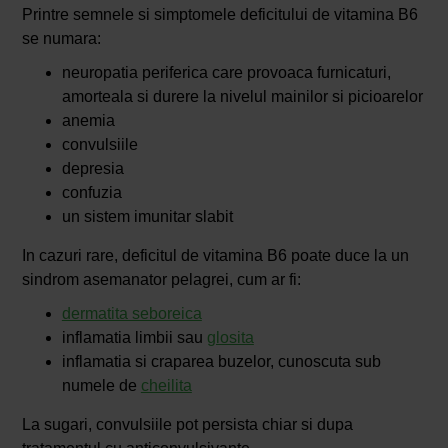
Printre semnele si simptomele deficitului de vitamina B6
se numara:
neuropatia periferica care provoaca furnicaturi,
amorteala si durere la nivelul mainilor si picioarelor
anemia
convulsiile
depresia
confuzia
un sistem imunitar slabit
In cazuri rare, deficitul de vitamina B6 poate duce la un
sindrom asemanator pelagrei, cum ar fi:
dermatita seboreica
inflamatia limbii sau
glosita
inflamatia si craparea buzelor, cunoscuta sub
numele de
cheilita
La sugari, convulsiile pot persista chiar si dupa