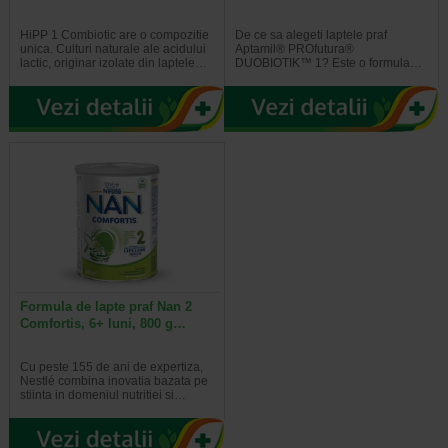
HiPP 1 Combiotic are o compozitie
De ce sa alegeti laptele praf
unica. Culturi naturale ale acidului
Aptamil® PROfutura®
lactic, originar izolate din laptele…
DUOBIOTIK™ 1? Este o formula…
Formula de lapte praf Nan 2
Comfortis, 6+ luni, 800 g…
Cu peste 155 de ani de expertiza,
Nestlé combina inovatia bazata pe
stiinta in domeniul nutritiei si…