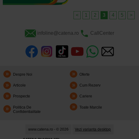
<
1
2
3
4
5
>
infoline@catena.ro
CallCenter
Despre Noi
Oferte
Articole
Cum Rezerv
Prospecte
Cariere
Politica De
Toate Marcile
Confidentialitate
www.catena.ro - © 2026
Vezi varianta desktop