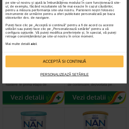
pe site-ul nostru și ajută la îmbunătățirea modului în care funcționează site-
ul, de exemplu, făcând rezultatele să fie mai exacte în cazul căutărilor,
pentru a măsura performanța site-ului nostru. Partenerii noștri folosesc
instrumente de urmărire pentru a oferi publicitate personalizată pe baza
obiceiurilor dvs. de navigare.
Puteți face clic pe „Acceptă si continuă” pentru a fi de acord cu aceste
utilizări sau puteți face clic pe „Personalizează setările” pentru a vă
configura opțiunile. Vă puteți modifica preferințele și, în special, vă puteți
retrage consimțământul pe site-ul nostru în orice moment.
Mai multe detalii
aici
.
Lapte formula Milumil 1, 0-6
Formula de lapte praf Nan 3
ACCEPTĂ SI CONTINUĂ
luni , 600 g, MILUPA
SupremePro, 12+ luni, 800 g…
PERSONALIZEAZĂ SETĂRILE
Lapte formula de inceput, cu
NAN® SUPREMEpro 3 este cea
PreciNutri, recomandata de la
mai recenta si inovatoare formula
nastere. In prima etapa de…
de continuare, dezvoltata pe…