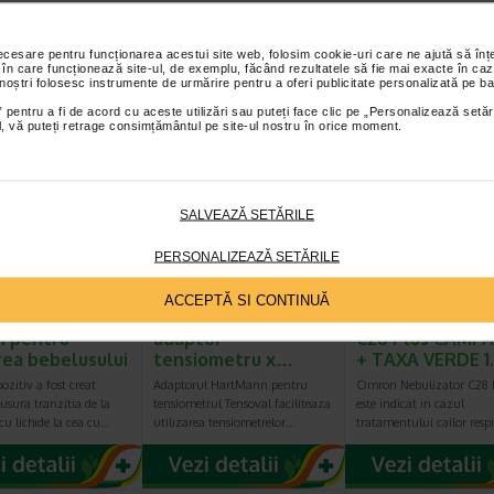
IPP
et te asteptam in cea mai apropiata farmacie Catena
necesare pentru funcționarea acestui site web, folosim cookie-uri care ne ajută să î
 în care funcționează site-ul, de exemplu, făcând rezultatele să fie mai exacte în caz
 noștri folosesc instrumente de urmărire pentru a oferi publicitate personalizată pe ba
I PRODUSE DIN ACEEASI CATEGORIE
 pentru a fi de acord cu aceste utilizări sau puteți face clic pe „Personalizează setăr
ial, vă puteți retrage consimțământul pe site-ul nostru în orice moment.
-25%
SALVEAZĂ SETĂRILE
PERSONALIZEAZĂ SETĂRILE
ACCEPTĂ SI CONTINUĂ
 Dispozitiv din
HartMann Tensoval
OMRON Nebuliz
on pentru
adaptor
C28 Plus CAMPA
rea bebelusului
tensiometru x…
+ TAXA VERDE 1
pozitiv a fost creat
Adaptorul HartMann pentru
Omron Nebulizator C28 
usura tranzitia de la
tensiometrul Tensoval faciliteaza
este indicat in cazul
cu lichide la cea cu…
utilizarea tensiometrelor…
tratamentului cailor respi