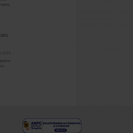
imente.
ori,
ie 2026
gestive
tiv