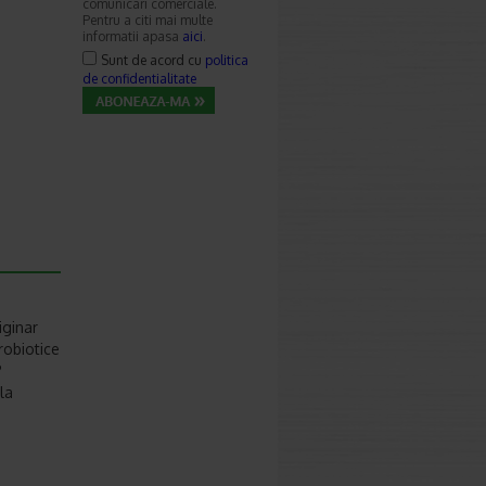
comunicari comerciale.
Pentru a citi mai multe
informatii apasa
aici
.
Sunt de acord cu
politica
de confidentialitate
iginar
robiotice
P
la