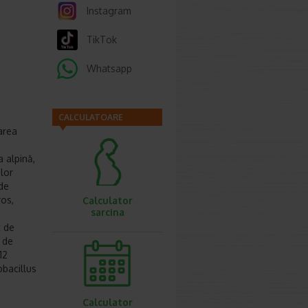
Instagram
TikTok
Whatsapp
CALCULATOARE
oarea
a alpină,
ilor
 de
ros,
Calculator
sarcina
t de
t de
12
obacillus
Calculator