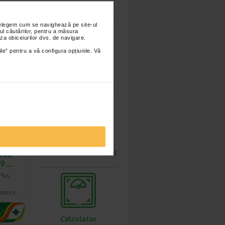
ovulatie
nțelegem cum se navighează pe site-ul
ul căutărilor, pentru a măsura
za obiceiurilor dvs. de navigare.
ile” pentru a vă configura opțiunile. Vă
Calculator
greutate ideala
ator
Calculator rata
metabolismului bazal
NIE
.9…
Plus
ratorii…
Calculator