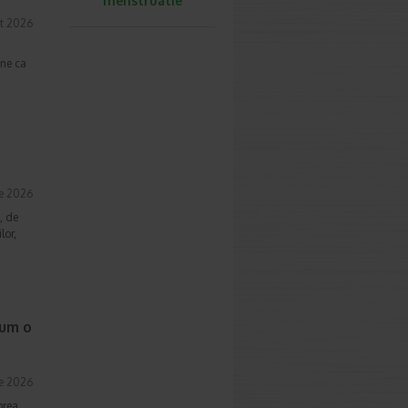
menstruatie
t 2026
une ca
ie 2026
, de
lor,
cum o
ie 2026
prea