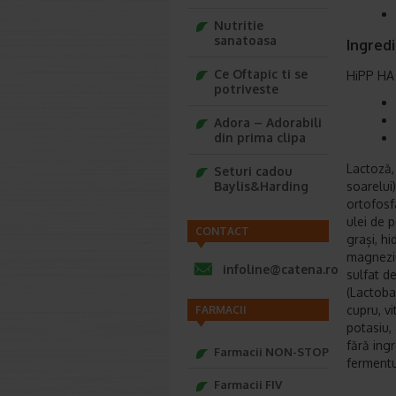
Nutritie
sanatoasa
Ingredi
Ce Oftapic ti se
HiPP HA 
potriveste
Adora – Adorabili
din prima clipa
Lactoză, 
Seturi cadou
Baylis&Harding
soarelui)
ortofosfa
ulei de p
CONTACT
grași, hi
magneziu,
infoline@catena.ro
sulfat de
(Lactoba
cupru, v
FARMACII
potasiu, 
fără ing
Farmacii NON-STOP
ferment
Farmacii FIV