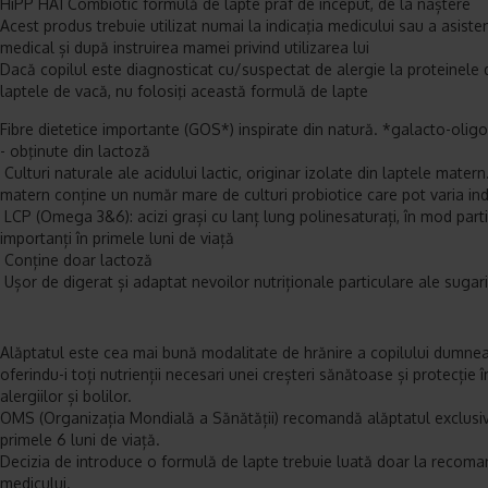
HiPP HA1 Combiotic formulă de lapte praf de început, de la naștere
Acest produs trebuie utilizat
numai la indicaţia medicului sau a asisten
medical
și după instruirea mamei privind utilizarea lui
Dacă copilul este diagnosticat cu/suspectat de alergie la proteinele 
laptele de vacă, nu folosiţi această formulă de lapte
Fibre dietetice importante (GOS*) inspirate din natură. *galacto-olig
- obţinute din lactoză
Culturi naturale ale acidului lactic, originar izolate din laptele matern
matern conține un număr mare de culturi probiotice care pot varia ind
LCP (Omega 3&6): acizi grași cu lanț lung polinesaturați, în mod parti
importanți în primele luni de viață
Conține doar lactoză
Ușor de digerat și adaptat nevoilor nutriționale particulare ale sugari
Alăptatul este cea mai bună modalitate de hrănire a copilului dumne
oferindu-i toți nutrienții necesari unei creșteri sănătoase și protecție 
alergiilor și bolilor.
OMS (Organizația Mondială a Sănătății) recomandă alăptatul exclusiv
primele 6 luni de viață.
Decizia de introduce o formulă de lapte trebuie luată doar la recom
medicului.