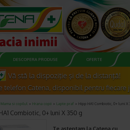
DESCOPERA PRODUSE
OFERTE
Mama si copilul
Hrana copii
Lapte praf
Hipp HA1 Combiotic, 0+ luni X
HA1 Combiotic, 0+ luni X 350 g
Te asteptam la Catena cu