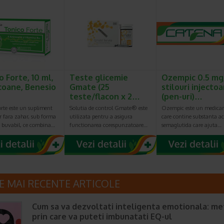
o Forte, 10 ml,
Teste glicemie
Ozempic 0.5 mg,
acoane, Benesio
Gmate (25
stilouri injecto
teste/flacon x 2…
(pen-uri)…
rte este un supliment
Solutia de control Gmate® este
Ozempic este un medica
r fara zahar, sub forma
utilizata pentru a asigura
care contine substanta ac
n buvabil, ce combina…
functionarea corespunzatoare…
semaglutida care ajuta…
E MAI RECENTE ARTICOLE
Cum sa va dezvoltati inteligenta emotionala: m
prin care va puteti imbunatati EQ-ul