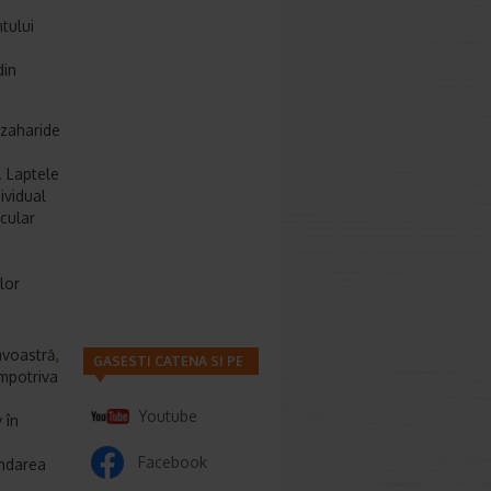
tului
din
ozaharide
. Laptele
ividual
cular
lor
avoastră,
GASESTI CATENA SI PE
împotriva
Youtube
 în
Facebook
andarea