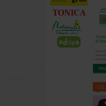
Tonic
10 fl
Tonico Fo
alimenta
de flaco
CEL