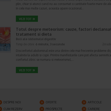
plin, chiar si atunci cand nu au consumat o cantitate foarte mare de al
In cele mai multe cazuri, aceasta apare ocazional…
Totul despre meteorism: cauze, factori declansat
tratament si dieta
Boli ale sistemului digestiv
Timp de citire:
6 minute, 3 secunde
26 iul
Disconfortul abdominal este una dintre cele mai frecvente probleme di
intalnite la adulti si copii. Printre manifestarile care pot afecta semnifica
confortul zilnic se numara si meteorismul,…
DESPRE NOI
OFERTE
ARTICOLE
CUM REZERV
PROSPECTE
CARIERE