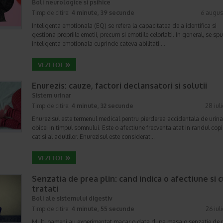
Boli neurologice si psihice
Timp de citire:
4 minute, 39 secunde
6 augus
Inteligenta emotionala (EQ) se refera la capacitatea de a identifica si
gestiona propriile emotii, precum si emotiile celorlalti. In general, se sp
inteligenta emotionala cuprinde cateva abilitati:…
Enurezis: cauze, factori declansatori si solutii
Sistem urinar
Timp de citire:
4 minute, 32 secunde
28 iul
Enurezisul este termenul medical pentru pierderea accidentala de urina
obicei in timpul somnului. Este o afectiune frecventa atat in randul copii
cat si al adultilor. Enurezisul este considerat…
Senzatia de prea plin: cand indica o afectiune si 
tratati
Boli ale sistemului digestiv
Timp de citire:
4 minute, 55 secunde
26 iul
Multi oameni au experimentat macar o data dupa masa o senzatie de 