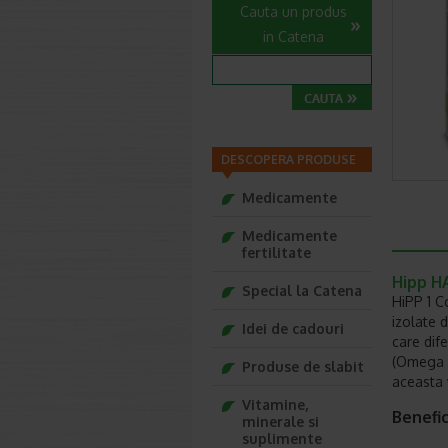
Cauta un produs
in Catena
DESCOPERA PRODUSE
Medicamente
Medicamente
fertilitate
Hipp HA
Special la Catena
HiPP 1 Co
izolate 
Idei de cadouri
care dife
(Omega 3
Produse de slabit
aceasta 
Vitamine,
Benefic
minerale si
suplimente