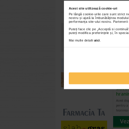
Brand:
H
Toate farmaciile
Acest site utilizează cookie-uri
*Pentru pr
Pe lângă cookie-urile care sunt strict 
nostru și ajută la îmbunătățirea modului
performanța site-ului nostru. Partenerii
VEZ
Puteți face clic pe „Acceptă si continuă”
puteți modifica preferințele și, în spec
Mai multe detalii
aici
.
Adora
silic
hrani
Acest dis
pentru a 
hranirea 