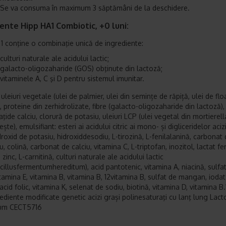
Se va consuma în maximum 3 săptămâni de la deschidere.
ente Hipp HA1 Combiotic, +0 luni:
1 conţine o combinaţie unică de ingrediente:
culturi naturale ale acidului lactic;
galacto-oligozaharide (GOS) obţinute din lactoză;
vitaminele A, C şi D pentru sistemul imunitar.
uleiuri vegetale (ulei de palmier, ulei din semințe de răpiță, ulei de fl
, proteine din zerhidrolizate, fibre (galacto-oligozaharide din lactoză),
ţide calciu, clorură de potasiu, uleiuri LCP (ulei vegetal din mortierell
ește), emulsifiant: esteri ai acidului citric ai mono- și digliceridelor aciz
droxid de potasiu, hidroxiddesodiu, L-tirozină, L-fenilalanină, carbonat
 colină, carbonat de calciu, vitamina C, L-triptofan, inozitol, lactat fe
 zinc, L-carnitină, culturi naturale ale acidului lactic
cillusfermentumhereditum), acid pantotenic, vitamina A, niacină, sulfa
itamina E, vitamina B, vitamina B, 12vitamina B, sulfat de mangan, ioda
acid folic, vitamina K, selenat de sodiu, biotină, vitamina D, vitamina B.
rediente modificate genetic acizi grași polinesaturaţi cu lanţ lung Lact
um CECT5716