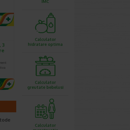
IMC
Calculator
hidratare optima
 3
are
ment
tiva
Calculator
greutate bebelusi
etode
Calculator