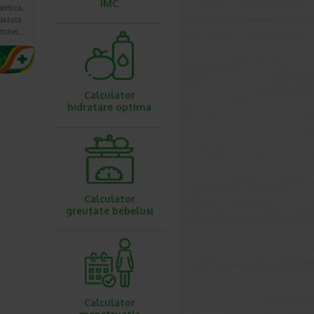
IMC
pertiza,
bazata
tritiei…
Calculator
hidratare optima
Calculator
greutate bebelusi
Calculator