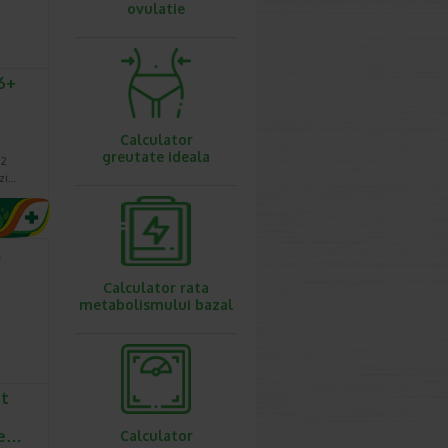
ovulatie
 6+
Calculator
greutate ideala
 2
zi…
Calculator rata
metabolismului bazal
nt
le…
Calculator