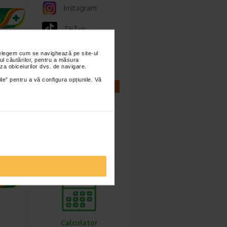
Instagram
TikTok
Whatsapp
nțelegem cum se navighează pe site-ul
ul căutărilor, pentru a măsura
za obiceiurilor dvs. de navigare.
ile” pentru a vă configura opțiunile. Vă
CALCULATOARE
e
pertiza,
Calculator
bazata
sarcina
tritiei…
Calculator