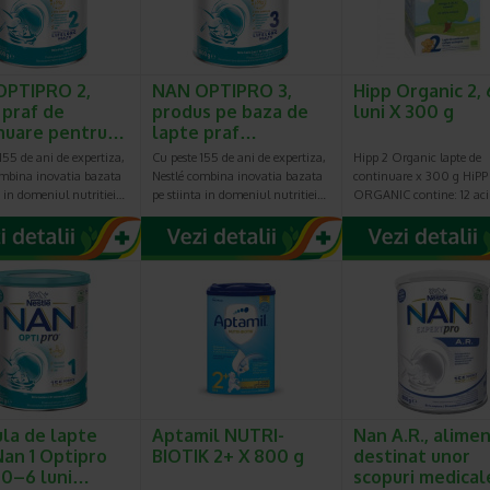
OPTIPRO 2,
NAN OPTIPRO 3,
Hipp Organic 2,
 praf de
produs pe baza de
luni X 300 g
nuare pentru…
lapte praf…
155 de ani de expertiza,
Cu peste 155 de ani de expertiza,
Hipp 2 Organic lapte de
ombina inovatia bazata
Nestlé combina inovatia bazata
continuare x 300 g HiPP
a in domeniul nutritiei…
pe stiinta in domeniul nutritiei…
ORGANIC contine: 12 aci
la de lapte
Aptamil NUTRI-
Nan A.R., alime
Nan 1 Optipro
BIOTIK 2+ X 800 g
destinat unor
 0–6 luni…
scopuri medica