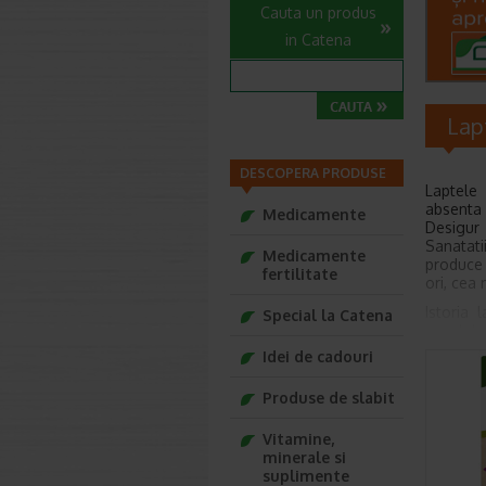
Cauta un produs
in Catena
Lap
DESCOPERA PRODUSE
Laptele 
absenta 
Medicamente
Desigur 
Sanatati
Medicamente
produce 
fertilitate
ori, cea
Istoria 
Special la Catena
secolelo
Idei de cadouri
In antic
hranirea
ofereau 
Produse de slabit
copil. M
dezvolte
Vitamine,
a fost c
minerale si
ulterior,
suplimente