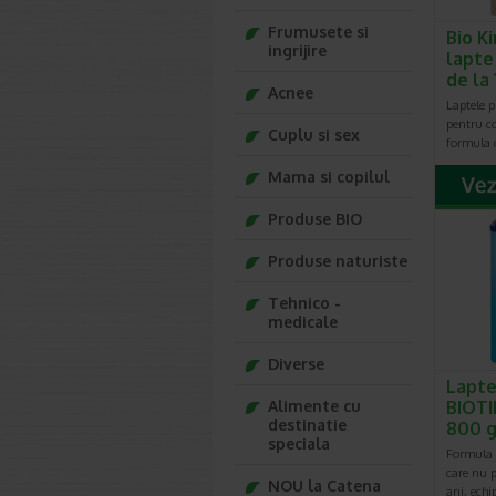
in lapte
produs in
Frumusete si
Bio K
ingrijire
Cu toat
lapte
substant
de la
pentru s
Acnee
Laptele p
adesea 
pentru co
digestiv
Cuplu si sex
formula 
probleme
Progres
Mama si copilul
incepand
de diger
Produse BIO
mult de 
Produse naturiste
Inovatii
exista o
aparut s
Tehnico -
nutritio
medicale
pentru co
Diverse
Ceea ce 
Lapte
pediatru
pentru su
Alimente cu
BIOTIK
destinatie
800 g
speciala
Formula 
care nu p
NOU la Catena
ani, ech