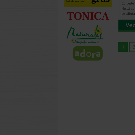
Cu peste 
Nestlé c
pe stiint
1