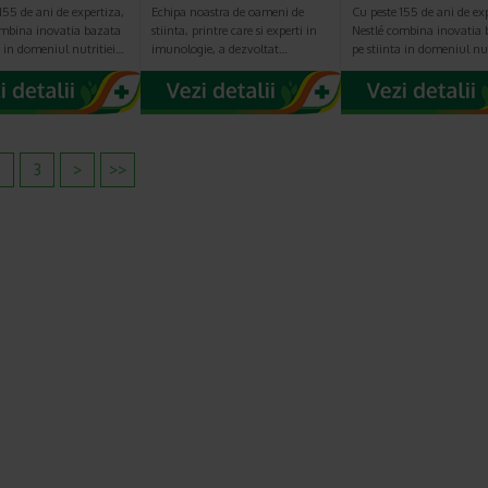
155 de ani de expertiza,
Echipa noastra de oameni de
Cu peste 155 de ani de ex
ombina inovatia bazata
stiinta, printre care si experti in
Nestlé combina inovatia 
a in domeniul nutritiei…
imunologie, a dezvoltat…
pe stiinta in domeniul nu
2
3
>
>>