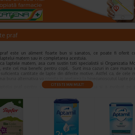
te praf
praf este un aliment foarte bun si sanatos, ce poate fi oferit co
laptelui matern sau in completarea acestuia.
ca laptele matern, asa cum sustin toti specialistii si Organizatia M
i, este cel mai benefic pentru copil. Sunt insa cazuri in care mama
suficienta cantitate de lapte din diferite motive. Astfel ca, de cele 
 mai buna alternativa va consta in apelarea la binecunoscutul lapte pra
CITESTE MAI MULT!
laptelui praf pentru sugari este destul de lunga si a evoluat pe 
r.
hitate, femeile care nu puteau sa alapteze recurgeau la alternati
 cu lapte de animale sau hrana pe baza de cereale. Totusi, aceste pr
intotdeauna substantele nutritive necesare pentru cresterea sanatoa
ai tarziu, in secolul al XIX-lea, oamenii de stiinta si medicii au i
 formule de hranire artificiala. Un exemplu notabil este formula de la
reata in 1865 de un chimist german.Justus von Liebig, o formula de b
 a dat nastere unui produs comercializat in cantitati industriale. Aceas