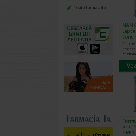
Toate farmaciile
NAN 
lapte
conti
Cu peste 
Nestlé c
pe stiint
Formu
praf 
HMO,