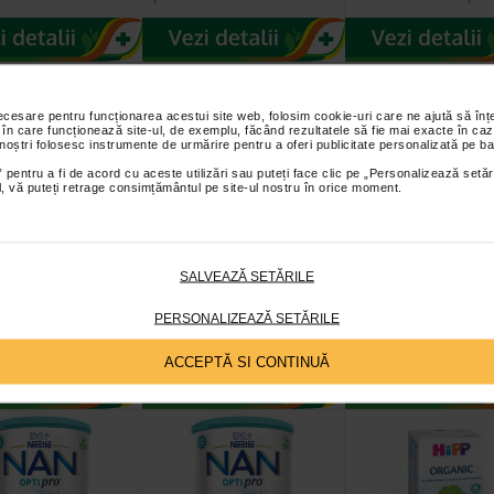
necesare pentru funcționarea acestui site web, folosim cookie-uri care ne ajută să î
 în care funcționează site-ul, de exemplu, făcând rezultatele să fie mai exacte în caz
 noștri folosesc instrumente de urmărire pentru a oferi publicitate personalizată pe ba
 pentru a fi de acord cu aceste utilizări sau puteți face clic pe „Personalizează setăr
ial, vă puteți retrage consimțământul pe site-ul nostru în orice moment.
 praf Aptamil
Hipp 1 Organic lapte
Nan HA lapte d
lactoza, 400g X
de inceput x 300 g
inceput, 800g,
SALVEAZĂ SETĂRILE
 nastere 0 luni+
NOU
Nestle
 Fara lactoza este unic
HiPP 1 ORGANIC Lapte de
Cu peste 155 de ani de ex
PERSONALIZEAZĂ SETĂRILE
l de ingrediente pe care
inceput ecologic Ingrediente
Nestlé combina inovatia 
e, fiind recomandat…
Lapte degresat*, produs din…
pe stiinta in domeniul nu
ACCEPTĂ SI CONTINUĂ