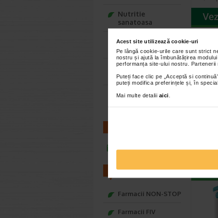
Nutritie
sanatoasa
Ce Oftapic ti se
Acest site utilizează cookie-uri
potriveste
Pe lângă cookie-urile care sunt strict 
nostru și ajută la îmbunătățirea modului
performanța site-ului nostru. Partenerii
Adora – Adorabili
din prima clipa
Puteți face clic pe „Acceptă si continuă”
puteți modifica preferințele și, în spec
Seturi cadou
Mai multe detalii
aici
.
Baylis&Harding
Lapte
Fara 
de la
CONTACT
Aptamil®
prin mixu
infoline@catena.ro
il contin
FARMACII
Farmacii NON-STOP
Farmacii FIV