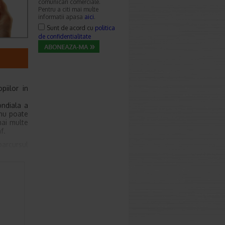
comunicari comerciale.
Pentru a citi mai multe
informatii apasa
aici
.
Sunt de acord cu
politica
de confidentialitate
piilor in
ondiala a
 nu poate
mai multe
f.
parcursul
ve precum
actici nu
sa a unui
nceput sa
pte, care
aza care,
ta consta