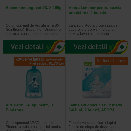
Bepanthen unguent 5% X 100g
Adora Lantisor pentru suzeta
ursulet roz, 1 bucata
Cu un continut de Provitamina B5
Lantisorul Adora protejeaza de
(panthenol), Bepanthen Unguent a
cadere, pierdere si murdarie,
fost creat special pentru ingrijirea…
suzeta favorita a copilului…
-20% Preț întreg:
114.70 Lei
2 + Bavetă silicon
Preț redus: 91.76 Lei
ABCDerm Gel spumant, 1l,
Tetina anticolici cu flux mediu
Bioderma
3-6 luni, 2 bucati, ADORA
Gelul spumant ABCDerm de la
Tetinele Adora au flux adaptat in
Bioderma este creat special pentru
functie de etapa de dezvoltare a
pielea sensibila a copiilor…
micutului tau. Forma acestui…