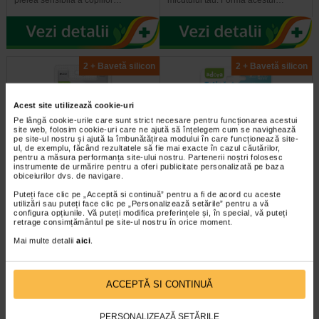
2 + Bavetă silicon
2 + Bavetă silicon
Acest site utilizează cookie-uri
Pe lângă cookie-urile care sunt strict necesare pentru funcționarea acestui
site web, folosim cookie-uri care ne ajută să înțelegem cum se navighează
pe site-ul nostru și ajută la îmbunătățirea modului în care funcționează site-
ul, de exemplu, făcând rezultatele să fie mai exacte în cazul căutărilor,
pentru a măsura performanța site-ului nostru. Partenerii noștri folosesc
instrumente de urmărire pentru a oferi publicitate personalizată pe baza
Adora Lantisor pentru suzeta
Tetina anticolici cu flux redus
obiceiurilor dvs. de navigare.
ursulet bleu X 1 bucata
0-3 luni, 2 bucati, ADORA
Puteți face clic pe „Acceptă si continuă” pentru a fi de acord cu aceste
utilizări sau puteți face clic pe „Personalizează setările” pentru a vă
configura opțiunile. Vă puteți modifica preferințele și, în special, vă puteți
Lantisorul Adora protejeaza de
Tetinele Adora au flux adaptat in
retrage consimțământul pe site-ul nostru în orice moment.
cadere, pierdere si murdarie,
functie de etapa de dezvoltare a
suzeta favorita a copilului. …
micutului tau. Forma tetinei este…
Mai multe detalii
aici
.
ACCEPTĂ SI CONTINUĂ
PERSONALIZEAZĂ SETĂRILE