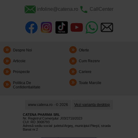
infoline@catena.ro
CallCenter
Despre Noi
Oferte
Articole
Cum Rezerv
Prospecte
Cariere
Politica De
Toate Marcile
Confidentialitate
www.catena.ro - © 2026
Vezi varianta desktop
CATENA PHARMA SRL
Nr. Registrul Comerţului: J03/2710/2023
CUI: RO 3008793
Adresă sediu social: judetul Argeş, municipiul Piteşti, strada
Banat nr.2