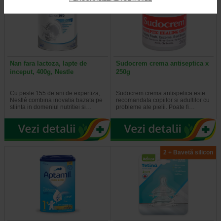
Nan fara lactoza, lapte de
Sudocrem crema antiseptica x
inceput, 400g, Nestle
250g
Cu peste 155 de ani de expertiza,
Sudocrem crema antispetica este
Nestlé combina inovatia bazata pe
recomandata copiilor si adultilor cu
stiinta in domeniul nutritiei si…
probleme ale pielii. Poate fi…
2 + Bavetă silicon