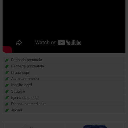
Perioada prenatala
Perioada postnatala
Hrana copii
Accesorii hranire
Ingrijire copii
Scutece
Igiena orala copii
Dispozitive medicale
Jucarii