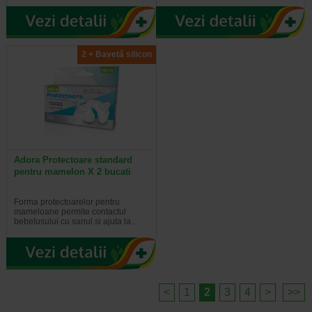
2 + Bavetă silicon
Adora Protectoare standard
pentru mamelon X 2 bucati
Forma protectoarelor pentru
mameloane permite contactul
bebelusului cu sanul si ajuta la…
<
1
2
3
4
>
>>