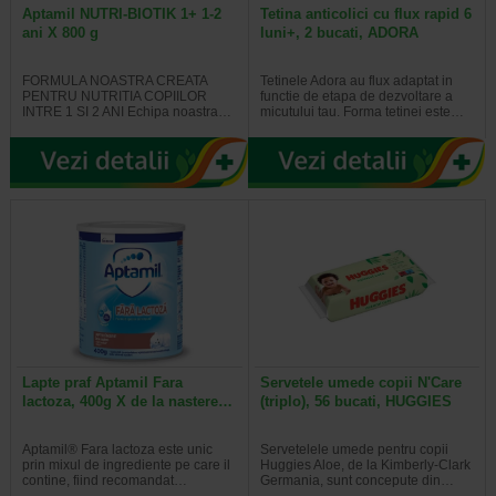
Aptamil NUTRI-BIOTIK 1+ 1-2
Tetina anticolici cu flux rapid 6
ani X 800 g
luni+, 2 bucati, ADORA
FORMULA NOASTRA CREATA
Tetinele Adora au flux adaptat in
PENTRU NUTRITIA COPIILOR
functie de etapa de dezvoltare a
INTRE 1 SI 2 ANI Echipa noastra…
micutului tau. Forma tetinei este…
Lapte praf Aptamil Fara
Servetele umede copii N'Care
lactoza, 400g X de la nastere…
(triplo), 56 bucati, HUGGIES
Aptamil® Fara lactoza este unic
Servetelele umede pentru copii
prin mixul de ingrediente pe care il
Huggies Aloe, de la Kimberly-Clark
contine, fiind recomandat…
Germania, sunt concepute din…