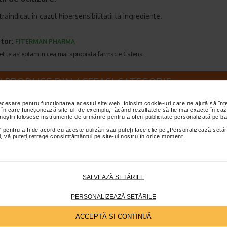
raindicat in cazul hipersensibilitatii la ingrediente.
tor:
FITERMAN PHARMA
et te asteptam in cea mai apropiata farmacie Catena
I PRODUSE DIN ACEEASI CATEGORIE
necesare pentru funcționarea acestui site web, folosim cookie-uri care ne ajută să î
-25%
Plătești 2, primești 3
Plătești 2, pr
 în care funcționează site-ul, de exemplu, făcând rezultatele să fie mai exacte în caz
 noștri folosesc instrumente de urmărire pentru a oferi publicitate personalizată pe ba
 pentru a fi de acord cu aceste utilizări sau puteți face clic pe „Personalizează setăr
ial, vă puteți retrage consimțământul pe site-ul nostru în orice moment.
SALVEAZĂ SETĂRILE
ag 3 ani +
Simeticona Baby,
Vita-Stelute, 6
ziu Ionic, 20
simeticona
jeleuri, NATURA
PERSONALIZEAZĂ SETĂRILE
ri, ZDROVIT
40mg/ml, emulsie…
at mai ales copiilor
Assista Simeticona Baby este un
Naturalis Vita-Stelute jele
ACCEPTĂ SI CONTINUĂ
i si cu deficit de atentie.
dispozitiv medical sub forma de
un supliment alimentar 