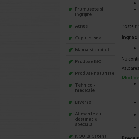
Frumusete si
ingrijire
Acnee
Poate fi
Ingred
Cuplu si sex
Mama si copilul
Nu contin
Produse BIO
Valoarea
Produse naturiste
Mod de 
Tehnico -
medicale
Diverse
Alimente cu
destinatie
speciala
NOU la Catena
Precaut