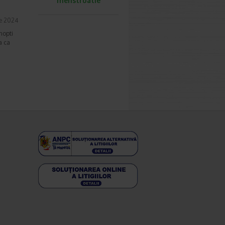
menstruatie
ie 2024
nopti
a ca