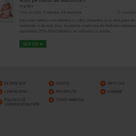
scuti pe micut de disconfort
Ingrijire
Timp de citire:
5 minute, 54 secunde
15 noiembr
Daca esti mamica unui bebelus cu colici, inseamna ca ai avut parte de 
nedormite si de mult stres. Academia Americana de Pediatrie estimeaz
apoximativ 20% dintre bebelusi se confrunta cu aceste…
DESPRE NOI
OFERTE
ARTICOLE
CUM REZERV
PROSPECTE
CARIERE
POLITICA DE
TOATE MARCILE
CONFIDENTIALITATE