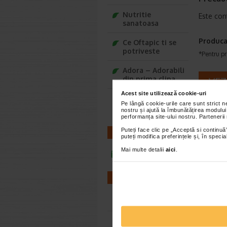
Nutritie
Este cont
sanatoasa
Produca
Ce Oftapic ti se
potriveste
*Pentru pr
Adora – Adorabili
din prima clipa
VEZ
Acest site utilizează cookie-uri
Seturi cadou
Pe lângă cookie-urile care sunt strict 
Baylis&Harding
nostru și ajută la îmbunătățirea modului
performanța site-ului nostru. Partenerii
Puteți face clic pe „Acceptă si continuă”
CONTACT
puteți modifica preferințele și, în spec
Mai multe detalii
aici
.
infoline@catena.ro
FARMACII
Kidim
Magne
plicu
Farmacii NON-STOP
Recomand
Farmacii FIV
hiperactiv