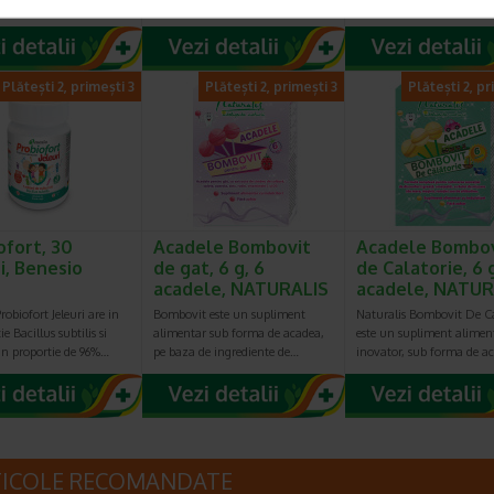
toza.Fara gluten…
emulsie orala. Assista…
sub forma de jeleuri cu 
Plătești 2, primești 3
Plătești 2, primești 3
Plătești 2, pr
ofort, 30
Acadele Bombovit
Acadele Bombo
i, Benesio
de gat, 6 g, 6
de Calatorie, 6 g
acadele, NATURALIS
acadele, NATUR
robiofort Jeleuri are in
Bombovit este un supliment
Naturalis Bombovit De Ca
e Bacillus subtilis si
alimentar sub forma de acadea,
este un supliment alimen
in proportie de 96%…
pe baza de ingrediente de…
inovator, sub forma de a
TICOLE RECOMANDATE