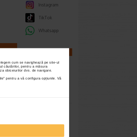
Instagram
TikTok
Whatsapp
CALCULATOARE
nțelegem cum se navighează pe site-ul
imești 3
ul căutărilor, pentru a măsura
za obiceiurilor dvs. de navigare.
ile” pentru a vă configura opțiunile. Vă
Calculator
sarcina
0
LIS
uri este
vegan,
Calculator