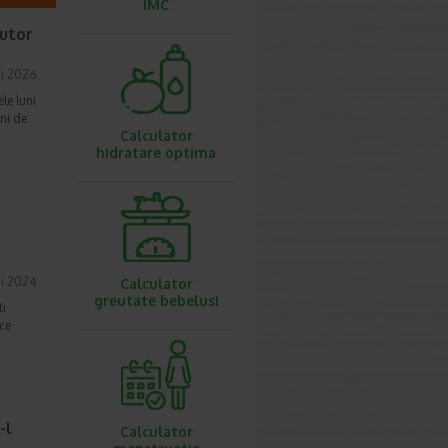
IMC
jutor
i 2026
le luni
uni de
Calculator
hidratare optima
i 2024
Calculator
greutate bebelusi
ti
uce
-l
Calculator