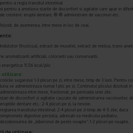
pentru a regla tranzitul intestinal
si pentru a ameliora starile de disconfort si agitatie care apar in difer
de crestere: eruptii dentare, ® ® administrare de vaccinuri etc.
 folosit, de asemenea, intre mese in loc de ceai.
iente:
Indulcitor (fructoza), extract de musetel, extract de melisa, trans-anet
e aromatizanti artificiali, coloranti sau conservanti.
 energetica: 11.56 kcal/plic
utilizare:
colicile sugarului: 1-3 plicuri pe zi, intre mese, timp de 3 luni. Pentru co
luna se administreaza numai 1 plic pe zi. Continutul plicului dizolvat i
administreaza intre mese, fractionat, pe perioada unei zile.
stari de disconfort si agitatie cauzate de administrarea vaccinurilor, d
eruptiile dentare etc.: 2-4 plicuri pe zi, la nevoie.
reglarea tranzitului intestinal: 2-4 plicuri pe zi timp de 4-5 zile; daca
simptomele digestive persista, adresati-va medicului pediatru.
dezobisnuirea de „biberonul de peste noapte”: 1-2 plicuri pe noapte.
ii de utilizare: