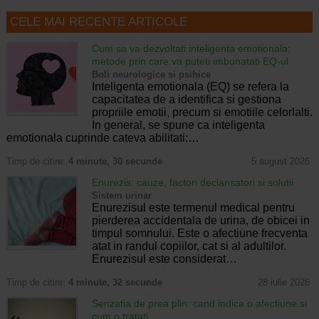
CELE MAI RECENTE ARTICOLE
Cum sa va dezvoltati inteligenta emotionala:
metode prin care va puteti imbunatati EQ-ul
Boli neurologice si psihice
Inteligenta emotionala (EQ) se refera la
capacitatea de a identifica si gestiona
propriile emotii, precum si emotiile celorlalti.
In general, se spune ca inteligenta
emotionala cuprinde cateva abilitati:…
Timp de citire:
4 minute, 30 secunde
5 august 2026
Enurezis: cauze, factori declansatori si solutii
Sistem urinar
Enurezisul este termenul medical pentru
pierderea accidentala de urina, de obicei in
timpul somnului. Este o afectiune frecventa
atat in randul copiilor, cat si al adultilor.
Enurezisul este considerat…
Timp de citire:
4 minute, 32 secunde
28 iulie 2026
Senzatia de prea plin: cand indica o afectiune si
cum o tratati