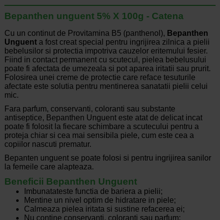
Bepanthen unguent 5% X 100g - Catena
Cu un continut de Provitamina B5 (panthenol),
Bepanthen
Unguent
a fost creat special pentru ingrijirea zilnica a pielii
bebelusilor si protectia impotriva cauzelor eritemului fesier.
Fiind in contact permanent cu scutecul, pielea bebelusului
poate fi afectata de umezeala si pot aparea iritatii sau prurit.
Folosirea unei creme de protectie care reface tesuturile
afectate este solutia pentru mentinerea sanatatii pielii celui
mic.
Fara parfum, conservanti, coloranti sau substante
antiseptice, Bepanthen Unguent este atat de delicat incat
poate fi folosit la fiecare schimbare a scutecului pentru a
proteja chiar si cea mai sensibila piele, cum este cea a
copiilor nascuti prematur.
Bepanten unguent se poate folosi si pentru ingrijirea sanilor
la femeile care alapteaza.
Beneficii Bepanthen Unguent
Imbunatateste functia de bariera a pielii;
Mentine un nivel optim de hidratare in piele;
Calmeaza pielea iritata si sustine refacerea ei;
Nu contine conservanti, coloranti sau parfum;