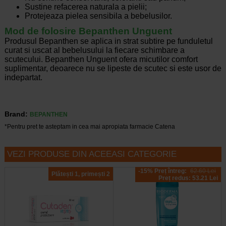
Sustine refacerea naturala a pielii;
Protejeaza pielea sensibila a bebelusilor.
Mod de folosire Bepanthen Unguent
Produsul Bepanthen se aplica in strat subtire pe funduletul
curat si uscat al bebelusului la fiecare schimbare a
scutecului. Bepanthen Unguent ofera micutilor comfort
suplimentar, deoarece nu se lipeste de scutec si este usor de
indepartat.
Brand:
BEPANTHEN
*Pentru pret te asteptam in cea mai apropiata farmacie Catena
VEZI PRODUSE DIN ACEEASI CATEGORIE
-15% Preț întreg:
62.60 Lei
Plătești 1, primești 2
Preț redus: 53.21 Lei