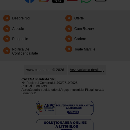
Despre Noi
Oferte
Articole
Cum Rezerv
Prospecte
Cariere
Politica De
Toate Marcile
Confidentialitate
www.catena.ro - © 2026
Vezi varianta desktop
CATENA PHARMA SRL
Nr. Registrul Comerţului: J03/2710/2023
CUI: RO 3008793
Adresă sediu social: judetul Argeş, municipiul Piteşti, strada
Banat nr.2