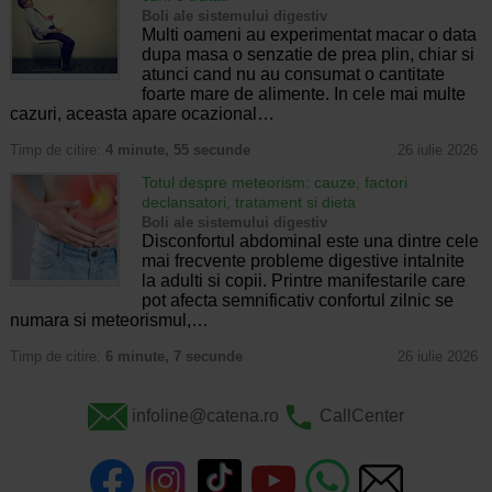
Boli ale sistemului digestiv
Multi oameni au experimentat macar o data
dupa masa o senzatie de prea plin, chiar si
atunci cand nu au consumat o cantitate
foarte mare de alimente. In cele mai multe
cazuri, aceasta apare ocazional…
Timp de citire:
4 minute, 55 secunde
26 iulie 2026
Totul despre meteorism: cauze, factori
declansatori, tratament si dieta
Boli ale sistemului digestiv
Disconfortul abdominal este una dintre cele
mai frecvente probleme digestive intalnite
la adulti si copii. Printre manifestarile care
pot afecta semnificativ confortul zilnic se
numara si meteorismul,…
Timp de citire:
6 minute, 7 secunde
26 iulie 2026
infoline@catena.ro
CallCenter