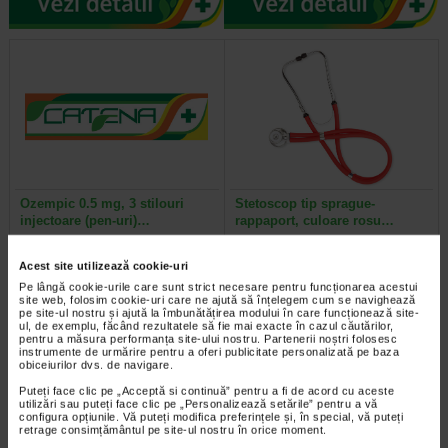
Ozempic 0.5 mg, 3 stilouri
Stetoscop tip sprague-
injectoare (pen-uri)…
rappaport, culoare rosu…
Ozempic este un medicament care
Acest dispozitiv medical de
Acest site utilizează cookie-uri
contine substanta activa
diagnosticare este potrivit pentru
Pe lângă cookie-urile care sunt strict necesare pentru funcționarea acestui
semaglutida care ajuta…
pacientii de toate varstele. Setul…
site web, folosim cookie-uri care ne ajută să înțelegem cum se navighează
pe site-ul nostru și ajută la îmbunătățirea modului în care funcționează site-
ul, de exemplu, făcând rezultatele să fie mai exacte în cazul căutărilor,
pentru a măsura performanța site-ului nostru. Partenerii noștri folosesc
instrumente de urmărire pentru a oferi publicitate personalizată pe baza
obiceiurilor dvs. de navigare.
Puteți face clic pe „Acceptă si continuă” pentru a fi de acord cu aceste
utilizări sau puteți face clic pe „Personalizează setările” pentru a vă
configura opțiunile. Vă puteți modifica preferințele și, în special, vă puteți
retrage consimțământul pe site-ul nostru în orice moment.