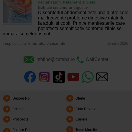
declansatori, tratament si dieta
Boli ale sistemului digestiv
Disconfortul abdominal este una dintre cele
mai frecvente probleme digestive intalnite
la adulti si copii. Printre manifestarile care
pot afecta semnificativ confortul zilnic se
numara si meteorismul,…
Timp de citire:
6 minute, 3 secunde
26 iulie 2026
infoline@catena.ro
CallCenter
Despre Noi
Oferte
Articole
Cum Rezerv
Prospecte
Cariere
Politica De
Toate Marcile