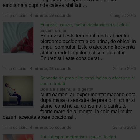
emotionala cuprinde cateva abilitati:…
Timp de citire:
4 minute, 39 secunde
6 august 2026
Enurezis: cauze, factori declansatori si solutii
Sistem urinar
Enurezisul este termenul medical pentru
pierderea accidentala de urina, de obicei in
timpul somnului. Este o afectiune frecventa
atat in randul copiilor, cat si al adultilor.
Enurezisul este considerat…
Timp de citire:
4 minute, 32 secunde
28 iulie 2026
Senzatia de prea plin: cand indica o afectiune si
cum o tratati
Boli ale sistemului digestiv
Multi oameni au experimentat macar o data
dupa masa o senzatie de prea plin, chiar si
atunci cand nu au consumat o cantitate
foarte mare de alimente. In cele mai multe
cazuri, aceasta apare ocazional…
Timp de citire:
4 minute, 55 secunde
26 iulie 2026
Totul despre meteorism: cauze, factori