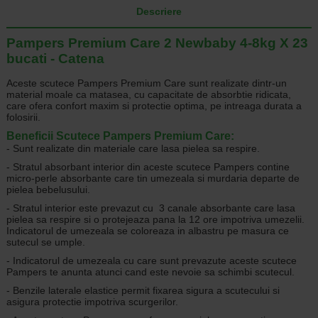
Descriere
Pampers Premium Care 2 Newbaby 4-8kg X 23
bucati - Catena
Aceste scutece Pampers Premium Care sunt realizate dintr-un
material moale ca matasea, cu capacitate de absorbtie ridicata,
care ofera confort maxim si protectie optima, pe intreaga durata a
folosirii.
Beneficii Scutece Pampers Premium Care:
- Sunt realizate din materiale care lasa pielea sa respire.
- Stratul absorbant interior din aceste scutece Pampers contine
micro-perle absorbante care tin umezeala si murdaria departe de
pielea bebelusului.
- Stratul interior este prevazut cu 3 canale absorbante care lasa
pielea sa respire si o protejeaza pana la 12 ore impotriva umezelii.
Indicatorul de umezeala se coloreaza in albastru pe masura ce
sutecul se umple.
- Indicatorul de umezeala cu care sunt prevazute aceste scutece
Pampers te anunta atunci cand este nevoie sa schimbi scutecul.
- Benzile laterale elastice permit fixarea sigura a scutecului si
asigura protectie impotriva scurgerilor.