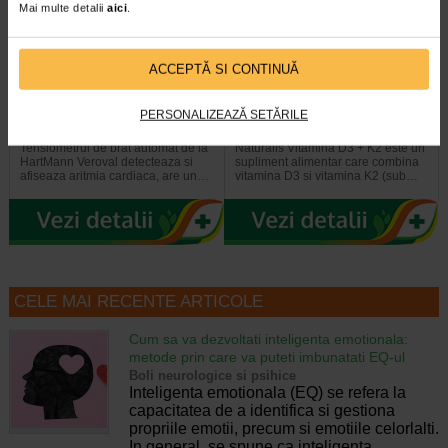
Mai multe detalii
aici
.
ACCEPTĂ SI CONTINUĂ
HartMann Veroval Compact
Vitamina D3 +K2, 30 capsule
tensiometru automat
moi, NATURALIS
PERSONALIZEAZĂ SETĂRILE
Tensiometrul de brat automat de la
Naturalis Vitamina D3 + K2 este un
HartMann Veroval detecteaza si
supliment alimentar care combina
afiseaza aritmia cardiaca, are un…
vitamina D3 si vitamina K2 (sub…
CELE MAI RECENTE ARTICOLE
Cum sa va dezvoltati inteligenta emotionala:
metode prin care va puteti imbunatati EQ-ul
Boli neurologice si psihice
Inteligenta emotionala (EQ) se refera la
capacitatea de a identifica si gestiona
propriile emotii, precum si emotiile celorlalti.
In general, se spune ca inteligenta