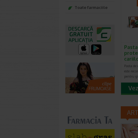
Toate farmaciile
Pasta
prote
carii
Pasta de 
este reco
pentru gi
AR