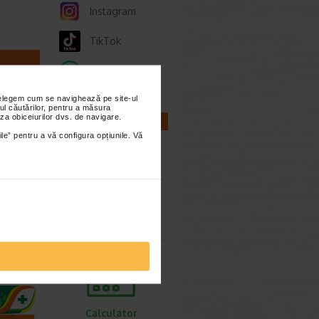
Instagram
TikTok
Whatsapp
nțelegem cum se navighează pe site-ul
imești 3
ul căutărilor, pentru a măsura
za obiceiurilor dvs. de navigare.
CALCULATOARE
ile” pentru a vă configura opțiunile. Vă
ngii
Calculator
ti
sarcina
rvedica
 dinti…
Calculator