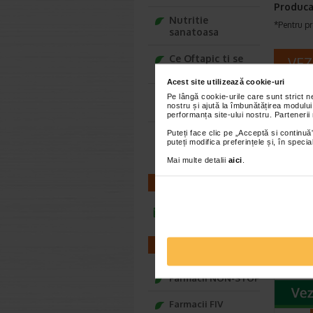
Produca
Nutritie
*Pentru pr
sanatoasa
Ce Oftapic ti se
VEZ
potriveste
Acest site utilizează cookie-uri
Adora – Adorabili
Pe lângă cookie-urile care sunt strict 
nostru și ajută la îmbunătățirea modului
din prima clipa
performanța site-ului nostru. Partenerii
Puteți face clic pe „Acceptă si continuă”
Seturi cadou
puteți modifica preferințele și, în spec
Baylis&Harding
Mai multe detalii
aici
.
CONTACT
Pasta
si cu
infoline@catena.ro
cu Ul
Pasta de 
FARMACII
cocos si 
formula d
Farmacii NON-STOP
Farmacii FIV