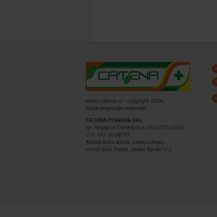
www.catena.ro - copyright 2026,
Toate drepturile rezervate
CATENA PHARMA SRL
Nr. Registrul Comerţului: J03/2710/2023
CUI: RO 3008793
Adresă sediu social: judetul Argeş,
municipiul Piteşti, strada Banat nr.2