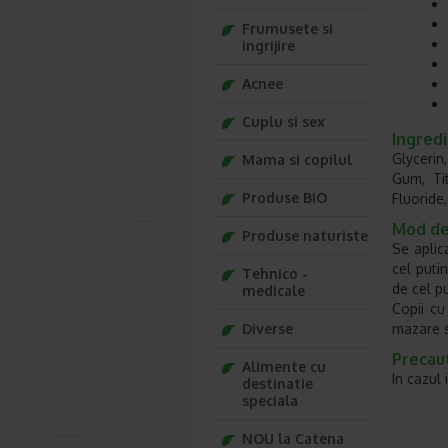
Frumusete si
ingrijire
Acnee
Cuplu si sex
Ingredi
Glycerin
Mama si copilul
Gum, Ti
Produse BIO
Fluoride,
Mod de 
Produse naturiste
Se aplica
cel puti
Tehnico -
de cel p
medicale
Copii cu
Diverse
mazare si
Precaut
Alimente cu
In cazul 
destinatie
speciala
NOU la Catena