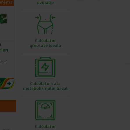
imești 3
ovulatie
Calculator
u
greutate ideala
rian
 Neem
Calculator rata
metabolismului bazal
Calculator