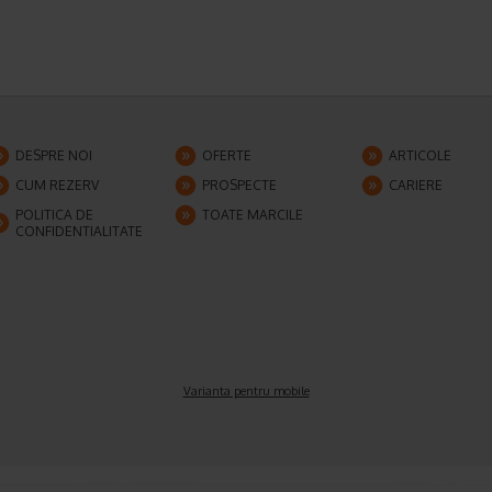
DESPRE NOI
OFERTE
ARTICOLE
CUM REZERV
PROSPECTE
CARIERE
POLITICA DE
TOATE MARCILE
CONFIDENTIALITATE
Varianta pentru mobile