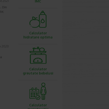
ie 2021
IMC
.. Din
tor,
Calculator
hidratare optima
e 2020
ea
Calculator
greutate bebelusi
Calculator