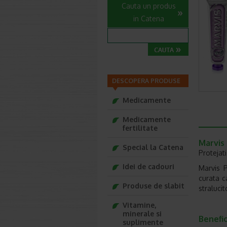
Cauta un produs
in Catena
DESCOPERA PRODUSE
Medicamente
Medicamente
fertilitate
Marvis 
Special la Catena
Protejati
Idei de cadouri
Marvis P
curata c
Produse de slabit
stralucit
Vitamine,
minerale si
Benefic
suplimente