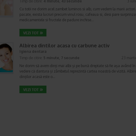
Timp de citire:
4 minute, 43 secunde
3 iun
Cu totii ne dorim acel zambet luminos si alb, cum vedem la marii actori.
pacate, exista lucruri precum vinul rosu, cafeaua si, desi pare surprinza
medicamentele si fructele de padure inchise…
Albirea dintilor acasa cu carbune activ
Igiena dentara
Timp de citire:
5 minute, 7 secunde
23 marti
Ne dorim să avem dinți mai albi și pe bună dreptate să fie așa având în
vedere că dantura și zâmbetul reprezintă cartea noastră de vizită. Albir
dinților acasă este o…