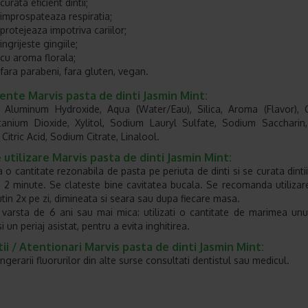
curata eficient dintii;
improspateaza respiratia;
protejeaza impotriva cariilor;
ingrijeste gingiile;
cu aroma florala;
fara parabeni, fara gluten, vegan.
ente Marvis pasta de dinti
Jasmin Mint
:
, Aluminum Hydroxide, Aqua (Water/Eau), Silica, Aroma (Flavor), 
tanium Dioxide, Xylitol, Sodium Lauryl Sulfate, Sodium Saccharin
 Citric Acid, Sodium Citrate, Linalool.
utilizare Marvis pasta de dinti
Jasmin Mint
:
 o cantitate rezonabila de pasta pe periuta de dinti si se curata dintii
n 2 minute. Se clateste bine cavitatea bucala. Se recomanda utilizar
utin 2x pe zi, dimineata si seara sau dupa fiecare masa.
 varsta de 6 ani sau mai mica: utilizati o cantitate de marimea un
 un periaj asistat, pentru a evita inghitirea.
ii / Atentionari Marvis pasta de dinti
Jasmin Mint
:
ingerarii fluorurilor din alte surse consultati dentistul sau medicul.