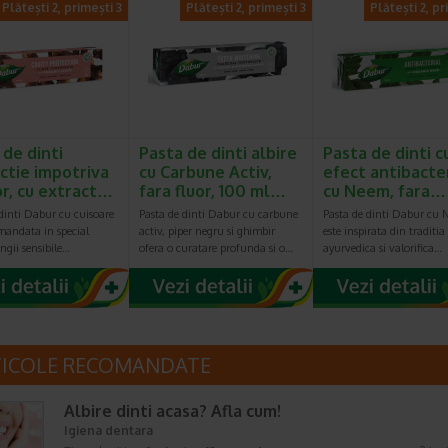
Plătești 2, primești 3
Plătești 2, primești 3
Plătești 2, pr
 de dinti
Pasta de dinti albire
Pasta de dinti c
ctie impotriva
cu Carbune Activ,
efect antibacte
lor, cu extract…
fara fluor, 100 ml…
cu Neem, fara…
dinti Dabur cu cuisoare
Pasta de dinti Dabur cu carbune
Pasta de dinti Dabur cu
mandata in special
activ, piper negru si ghimbir
este inspirata din traditia
ngii sensibile…
ofera o curatare profunda si o…
ayurvedica si valorifica…
TICOLE RECOMANDATE
Albire dinti acasa? Afla cum!
Igiena dentara