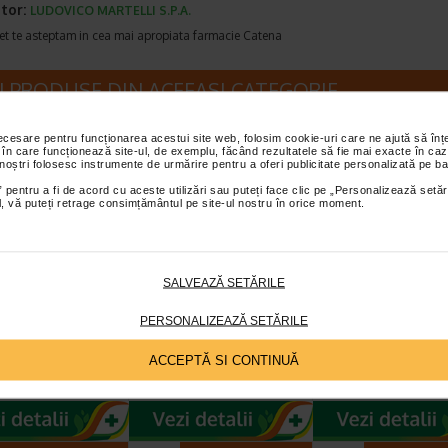
tor:
LUDOVICO MARTELLI S.P.A.
et te asteptam in cea mai apropiata farmacie Catena
I PRODUSE DIN ACEEASI CATEGORIE
necesare pentru funcționarea acestui site web, folosim cookie-uri care ne ajută să î
Plătești 2, primești 3
Plătești 2, primești 3
Plătești 2, pr
 în care funcționează site-ul, de exemplu, făcând rezultatele să fie mai exacte în caz
 noștri folosesc instrumente de urmărire pentru a oferi publicitate personalizată pe ba
 pentru a fi de acord cu aceste utilizări sau puteți face clic pe „Personalizează setăr
ial, vă puteți retrage consimțământul pe site-ul nostru în orice moment.
SALVEAZĂ SETĂRILE
 de dinti albire
Pasta de dinti
Pasta de dinti gi
ratare profunda
respiratie proaspata
sanatoase si din
PERSONALIZEAZĂ SETĂRILE
ei de Cocos…
si protectia…
puternici cu…
dinti Dabur cu ulei de
Pasta de dinti Dabur cu ghimbir
Inspirata din traditia ayu
ACCEPTĂ SI CONTINUĂ
bicarbonat de sodiu are o
si menta combina efectele
a utilizarii betisorului de
elicata, ideala pentru…
calmante ale ghimbirului cu…
miswak, aceasta pasta de