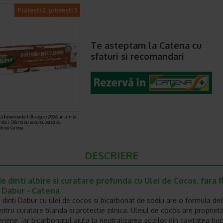
Plătești 2, primești 3
Te asteptam la Catena cu
sfaturi si recomandari
ă în perioada 1-31 august 2026, in limita
nibil. Oferta nu se cumulează cu
rdului Catena.
DESCRIERE
e dinti albire si curatare profunda cu Ulei de Cocos, fara f
 Dabur - Catena
 dinti Dabur cu ulei de cocos si bicarbonat de sodiu are o formula del
ntru curatare blanda si protectie zilnica. Uleiul de cocos are proprieta
riene, iar bicarbonatul ajuta la neutralizarea acizilor din cavitatea buc