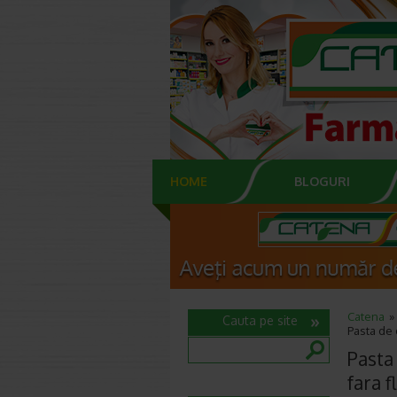
HOME
BLOGURI
Catena
Cauta pe site
Pasta de 
Pasta 
fara f