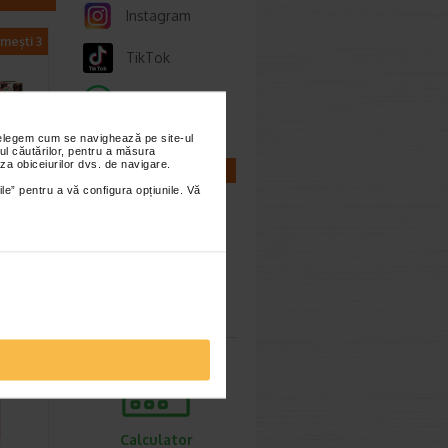
Instagram
imești 3
TikTok
Whatsapp
nțelegem cum se navighează pe site-ul
ul căutărilor, pentru a măsura
za obiceiurilor dvs. de navigare.
CALCULATOARE
ile” pentru a vă configura opțiunile. Vă
riva
ract…
uisoare
al
Calculator
sarcina
.50 Lei
5.85 Lei
Calculator