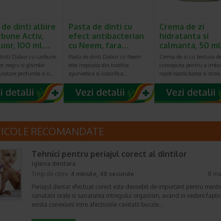
 de dinti albire
Pasta de dinti cu
Crema de zi
rbune Activ,
efect antibacterian
hidratanta si
fluor, 100 ml…
cu Neem, fara…
calmanta, 50 m
 dinti Dabur cu carbune
Pasta de dinti Dabur cu Neem
Crema de zi cu textura de
per negru si ghimbir
este inspirata din traditia
conceputa pentru a imbu
uratare profunda si o…
ayurvedica si valorifica…
rapid elasticitatea si stra
TICOLE RECOMANDATE
Tehnici pentru periajul corect al dintilor
Igiena dentara
Timp de citire:
4 minute, 48 secunde
8 ma
Periajul dentar efectuat corect este deosebit de important pentru menti
sanatatii orale si sanatatea intregului organism, avand in vedere faptu
exista conexiuni intre afectiunile cavitatii bucale…