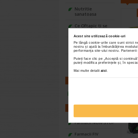
Nutritie
sanatoasa
Ce Oftapic ti se
potriveste
Acest site utilizează cookie-uri
Adora – Adorabili
Pe lângă cookie-urile care sunt strict 
nostru și ajută la îmbunătățirea modului
din prima clipa
performanța site-ului nostru. Partenerii
Pasta
Puteți face clic pe „Acceptă si continuă”
Seturi cadou
puteți modifica preferințele și, în spec
respi
Baylis&Harding
si pr
Mai multe detalii
aici
.
Pasta de
CONTACT
si menta
calmante
infoline@catena.ro
FARMACII
Farmacii NON-STOP
Farmacii FIV