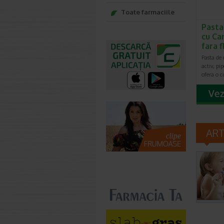
Toate farmaciile
Pasta
cu Ca
fara 
Pasta de
activ, pi
ofera o c
AR