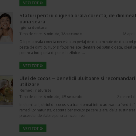
Sfaturi pentru o igiena orala corecta, de diminea
pana seara
Igiena dentara
Timp de citire:
6 minute, 36 secunde
16 april
O igiena orala corecta necesita un periaj de doua minute de doua ori p
pasta de dinti cu fluor si folosirea atei dentare cel putin o data, ideal s
pentru a indeparta depunerile zilnice. …
Ulei de cocos – beneficii uluitoare si recomandari
utilizare
Remedii naturiste
Timp de citire:
6 minute, 49 secunde
2 decembri
In ultimii ani, uleiul de cocos s-a transformat intr-o adevarata “vedeta”
remediilor naturiste, datorita beneficiilor pe care le are, de la sustinerea
procesului de slabire pana la incetinirea…