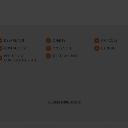
DESPRE NOI
OFERTE
ARTICOLE
CUM REZERV
PROSPECTE
CARIERE
POLITICA DE
TOATE MARCILE
CONFIDENTIALITATE
Varianta pentru mobile