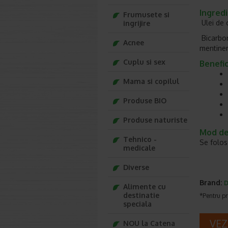
Ingredi
Frumusete si
Ulei de c
ingrijire
Bicarbona
Acnee
mentiner
Cuplu si sex
Benefici
Mama si copilul
Produse BIO
Produse naturiste
Mod de 
Tehnico -
Se folos
medicale
Diverse
Brand:
Alimente cu
destinatie
*Pentru pr
speciala
VEZ
NOU la Catena