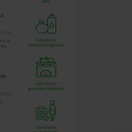
IMC
ta
ie 2026
Calculator
e zi cu
hidratare optima
eara,
 de
Calculator
greutate bebelusi
e 2024
 a
Calculator