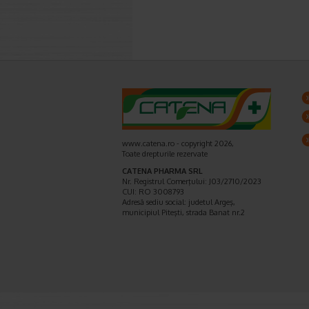
www.catena.ro - copyright 2026,
Toate drepturile rezervate
CATENA PHARMA SRL
Nr. Registrul Comerţului: J03/2710/2023
CUI: RO 3008793
Adresă sediu social: judetul Argeş,
municipiul Piteşti, strada Banat nr.2