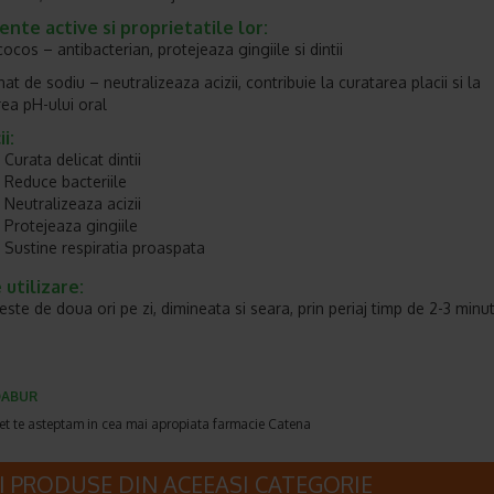
ente active si proprietatile lor:
ocos – antibacterian, protejeaza gingiile si dintii
t de sodiu – neutralizeaza acizii, contribuie la curatarea placii si la
ea pH-ului oral
i:
Curata delicat dintii
Reduce bacteriile
Neutralizeaza acizii
Protejeaza gingiile
Sustine respiratia proaspata
utilizare:
este de doua ori pe zi, dimineata si seara, prin periaj timp de 2-3 minu
DABUR
et te asteptam in cea mai apropiata farmacie Catena
I PRODUSE DIN ACEEASI CATEGORIE