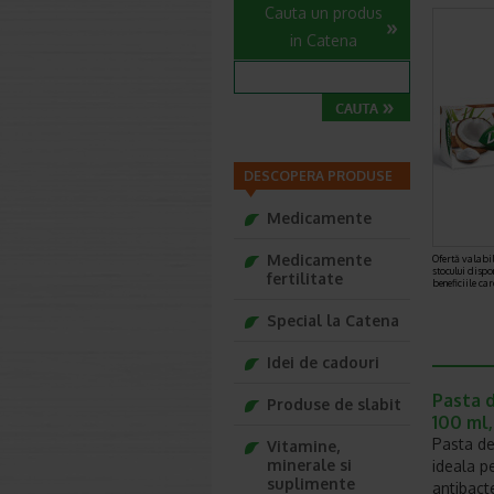
Cauta un produs
in Catena
DESCOPERA PRODUSE
Medicamente
Medicamente
Ofertă valabil
stocului dispo
fertilitate
beneficiile ca
Special la Catena
Idei de cadouri
Pasta d
Produse de slabit
100 ml,
Pasta de
Vitamine,
minerale si
ideala pe
suplimente
antibacte