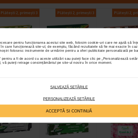
Plătești 2, primești 3
Plătești 2, primești 3
Plătești 2, pr
necesare pentru funcționarea acestui site web, folosim cookie-uri care ne ajută să î
 în care funcționează site-ul, de exemplu, făcând rezultatele să fie mai exacte în caz
 noștri folosesc instrumente de urmărire pentru a oferi publicitate personalizată pe ba
 de dinti
Pasta de dinti gingii
Pasta de dinti
 pentru a fi de acord cu aceste utilizări sau puteți face clic pe „Personalizează setăr
ial, vă puteți retrage consimțământul pe site-ul nostru în orice moment.
ratie proaspata
sanatoase si dinti
protectie impot
otectia…
puternici cu…
cariilor, cu ext
 dinti Dabur cu ghimbir
Inspirata din traditia ayurvedica
Pasta de dinti Dabur cu c
 combina efectele
a utilizarii betisorului de
este recomandata in speci
 ale ghimbirului cu…
miswak, aceasta pasta de dinti…
pentru gingii sensibile…
SALVEAZĂ SETĂRILE
PERSONALIZEAZĂ SETĂRILE
-30% Preț întreg:
65
Plătești 2, primești 3
Plătești 2, primești 3
ACCEPTĂ SI CONTINUĂ
Preț redus: 4