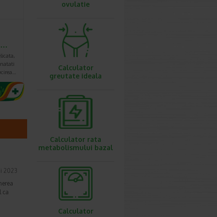
ovulatie
l…
licata,
natati
Calculator
lucirea…
greutate ideala
Calculator rata
metabolismului bazal
i 2023
nerea
l ca
Calculator