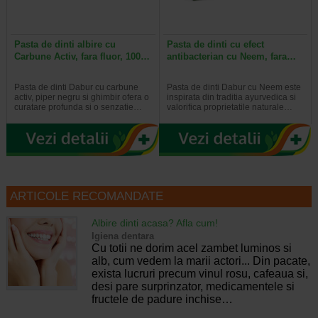
Pasta de dinti albire cu
Pasta de dinti cu efect
Carbune Activ, fara fluor, 100…
antibacterian cu Neem, fara…
Pasta de dinti Dabur cu carbune
Pasta de dinti Dabur cu Neem este
activ, piper negru si ghimbir ofera o
inspirata din traditia ayurvedica si
curatare profunda si o senzatie…
valorifica proprietatile naturale…
ARTICOLE RECOMANDATE
Albire dinti acasa? Afla cum!
Igiena dentara
Cu totii ne dorim acel zambet luminos si
alb, cum vedem la marii actori... Din pacate,
exista lucruri precum vinul rosu, cafeaua si,
desi pare surprinzator, medicamentele si
fructele de padure inchise…