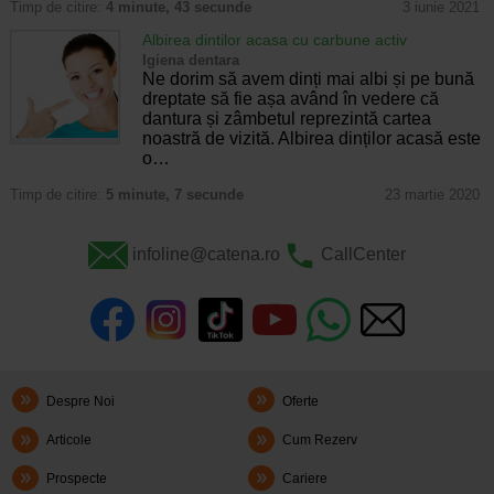
Timp de citire:
4 minute, 43 secunde
3 iunie 2021
Albirea dintilor acasa cu carbune activ
Igiena dentara
Ne dorim să avem dinți mai albi și pe bună
dreptate să fie așa având în vedere că
dantura și zâmbetul reprezintă cartea
noastră de vizită. Albirea dinților acasă este
o…
Timp de citire:
5 minute, 7 secunde
23 martie 2020
infoline@catena.ro
CallCenter
Despre Noi
Oferte
Articole
Cum Rezerv
Prospecte
Cariere