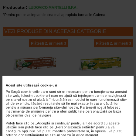
Producator:
LUDOVICO MARTELLI S.P.A.
*Pentru pret te asteptam in cea mai apropiata farmacie Catena
VEZI PRODUSE DIN ACEEASI CATEGORIE
Plătești 2, primești 3
Plătești 2, primești 3
Acest site utilizează cookie-uri
Pasta de dinti albire si curatare
Pasta de dinti respiratie
Pe lângă cookie-urile care sunt strict necesare pentru funcționarea acestui
profunda cu Ulei de Cocos…
proaspata si protectia…
site web, folosim cookie-uri care ne ajută să înțelegem cum se navighează
pe site-ul nostru și ajută la îmbunătățirea modului în care funcționează site-
ul, de exemplu, făcând rezultatele să fie mai exacte în cazul căutărilor,
pentru a măsura performanța site-ului nostru. Partenerii noștri folosesc
Pasta de dinti Dabur cu ulei de
Pasta de dinti Dabur cu ghimbir si
instrumente de urmărire pentru a oferi publicitate personalizată pe baza
cocos si bicarbonat de sodiu are o
menta combina efectele calmante
obiceiurilor dvs. de navigare.
formula delicata, ideala pentru…
ale ghimbirului cu prospetimea…
Puteți face clic pe „Acceptă si continuă” pentru a fi de acord cu aceste
utilizări sau puteți face clic pe „Personalizează setările” pentru a vă
configura opțiunile. Vă puteți modifica preferințele și, în special, vă puteți
retrage consimțământul pe site-ul nostru în orice moment.