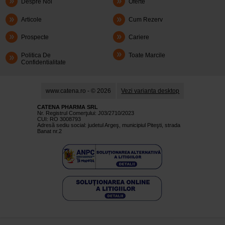
Despre Noi
Oferte
Articole
Cum Rezerv
Prospecte
Cariere
Politica De
Toate Marcile
Confidentialitate
www.catena.ro - © 2026
Vezi varianta desktop
CATENA PHARMA SRL
Nr. Registrul Comerţului: J03/2710/2023
CUI: RO 3008793
Adresă sediu social: judetul Argeş, municipiul Piteşti, strada
Banat nr.2