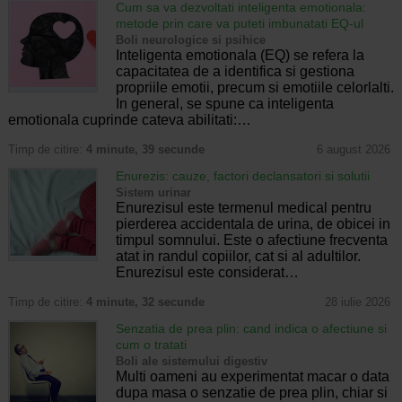
Cum sa va dezvoltati inteligenta emotionala:
metode prin care va puteti imbunatati EQ-ul
Boli neurologice si psihice
Inteligenta emotionala (EQ) se refera la
capacitatea de a identifica si gestiona
propriile emotii, precum si emotiile celorlalti.
In general, se spune ca inteligenta
emotionala cuprinde cateva abilitati:…
Timp de citire:
4 minute, 39 secunde
6 august 2026
Enurezis: cauze, factori declansatori si solutii
Sistem urinar
Enurezisul este termenul medical pentru
pierderea accidentala de urina, de obicei in
timpul somnului. Este o afectiune frecventa
atat in randul copiilor, cat si al adultilor.
Enurezisul este considerat…
Timp de citire:
4 minute, 32 secunde
28 iulie 2026
Senzatia de prea plin: cand indica o afectiune si
cum o tratati
Boli ale sistemului digestiv
Multi oameni au experimentat macar o data
dupa masa o senzatie de prea plin, chiar si