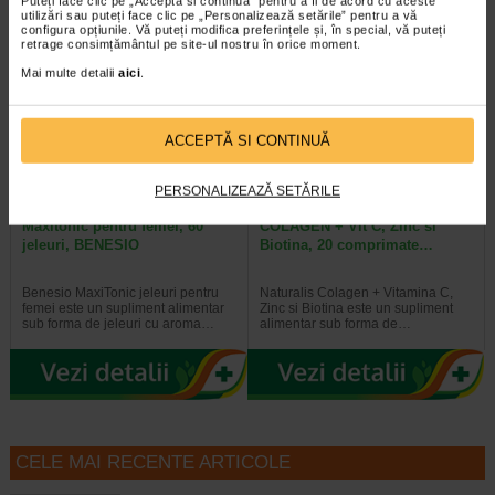
Puteți face clic pe „Acceptă si continuă” pentru a fi de acord cu aceste
utilizări sau puteți face clic pe „Personalizează setările” pentru a vă
configura opțiunile. Vă puteți modifica preferințele și, în special, vă puteți
retrage consimțământul pe site-ul nostru în orice moment.
Plătești 2, primești 3
Plătești 2, primești 3
Mai multe detalii
aici
.
ACCEPTĂ SI CONTINUĂ
PERSONALIZEAZĂ SETĂRILE
Maxitonic pentru femei, 60
COLAGEN + Vit C, Zinc si
jeleuri, BENESIO
Biotina, 20 comprimate…
Benesio MaxiTonic jeleuri pentru
Naturalis Colagen + Vitamina C,
femei este un supliment alimentar
Zinc si Biotina este un supliment
sub forma de jeleuri cu aroma…
alimentar sub forma de…
CELE MAI RECENTE ARTICOLE