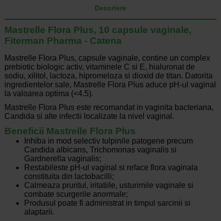
Descriere
Mastrelle Flora Plus, 10 capsule vaginale,
Fiterman Pharma - Catena
Mastrelle Flora Plus, capsule vaginale, contine un complex
prebiotic biologic activ, vitaminele C si E, hialuronat de
sodiu, xilitol, lactoza, hipromeloza si dioxid de titan. Datorita
ingredientelor sale, Mastrelle Flora Plus aduce pH-ul vaginal
la valoarea optima (<4.5).
Mastrelle Flora Plus este recomandat in vaginita bacteriana,
Candida si alte infectii localizate la nivel vaginal.
Beneficii Mastrelle Flora Plus
Inhiba in mod selectiv tulpinile patogene precum
Candida albicans, Trichomonas vaginalis si
Gardnerella vaginalis;
Restabileste pH-ul vaginal si reface flora vaginala
constituita din lactobacilli;
Calmeaza pruritul, iritatiile, usturimile vaginale si
combate scurgerile anormale;
Produsul poate fi administrat in timpul sarcinii si
alaptarii.