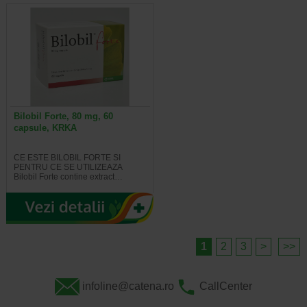
Bilobil Forte, 80 mg, 60
capsule, KRKA
CE ESTE BILOBIL FORTE SI
PENTRU CE SE UTILIZEAZA
Bilobil Forte contine extract…
1
2
3
>
>>
infoline@catena.ro
CallCenter