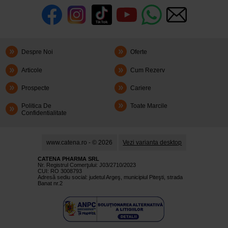
Despre Noi
Oferte
Articole
Cum Rezerv
Prospecte
Cariere
Politica De
Toate Marcile
Confidentialitate
www.catena.ro - © 2026
Vezi varianta desktop
CATENA PHARMA SRL
Nr. Registrul Comerţului: J03/2710/2023
CUI: RO 3008793
Adresă sediu social: judetul Argeş, municipiul Piteşti, strada
Banat nr.2