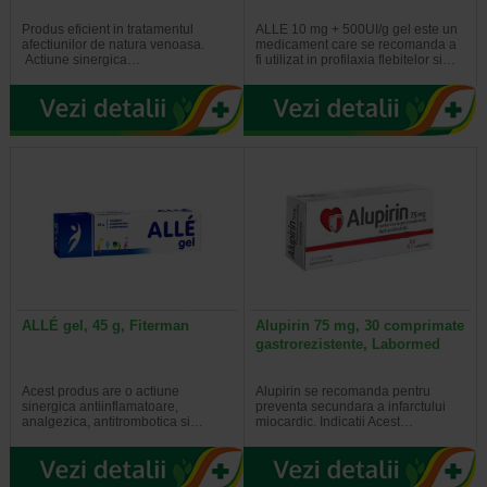
Produs eficient in tratamentul
ALLE 10 mg + 500UI/g gel este un
afectiunilor de natura venoasa.
medicament care se recomanda a
Actiune sinergica…
fi utilizat in profilaxia flebitelor si…
ALLÉ gel, 45 g, Fiterman
Alupirin 75 mg, 30 comprimate
gastrorezistente, Labormed
Acest produs are o actiune
Alupirin se recomanda pentru
sinergica antiinflamatoare,
preventa secundara a infarctului
analgezica, antitrombotica si…
miocardic. Indicatii Acest…