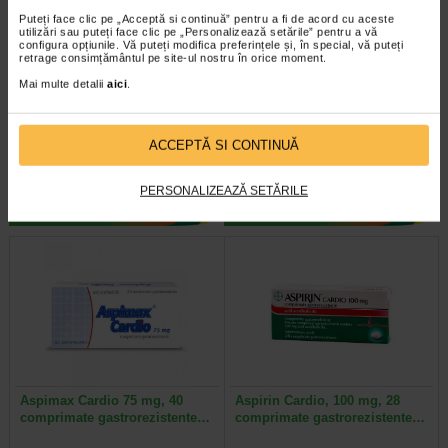
Puteți face clic pe „Acceptă si continuă” pentru a fi de acord cu aceste
utilizări sau puteți face clic pe „Personalizează setările” pentru a vă
configura opțiunile. Vă puteți modifica preferințele și, în special, vă puteți
retrage consimțământul pe site-ul nostru în orice moment.
Aspacardin, 39 mg / 12, 30
Aspenter 100 mg, 28
Mai multe detalii
aici
.
comprimate, Terapia
comprimate filmate…
Aspacardin face parte din grupa de
Aspenter 100 mg inhiba adeziunea
medicamente numite suplimente
si agregarea trombocitelor din
ACCEPTĂ SI CONTINUĂ
minerale, medicamente cu…
sange (trombocite) si in felul…
PERSONALIZEAZĂ SETĂRILE
Aspimax Cardio 75 mg, 40
Aspirin Cardio, 100 mg, 28
comprimate gastrorezistente…
comprimate gastrorezistente…