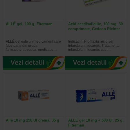
ALLÉ gel, 100 g, Fiterman
Acid acetilsalicilic, 100 mg, 30
comprimate, Gedeon Richter
ALLÉ gel este un medicament care
Indicat in: Profilaxia recidivei
face parte din grupa
infarctului miocardic; Tratamentul
farmacoterapeutica: medicatie…
infarctului miocardic acut…
Alle 10 mg 250 UI crema, 35 g
ALLÉ gel 10 mg + 500 UI, 25 g,
Fiterman