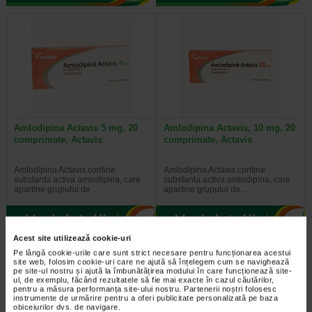
Amlodipina Actavis 5 mg, 20
Amlodipina Actavis, 10 mg, 20
comprimate, Actavis
comprimate, Actavis
Amlodipina Actavis contine
Amlodipina Actavis contine
substanta activa amlodipina, care
substanta activa amlodipina, care
apartine grupului de…
apartine grupului de…
Acest site utilizează cookie-uri
Pe lângă cookie-urile care sunt strict necesare pentru funcționarea acestui
site web, folosim cookie-uri care ne ajută să înțelegem cum se navighează
pe site-ul nostru și ajută la îmbunătățirea modului în care funcționează site-
ul, de exemplu, făcând rezultatele să fie mai exacte în cazul căutărilor,
pentru a măsura performanța site-ului nostru. Partenerii noștri folosesc
instrumente de urmărire pentru a oferi publicitate personalizată pe baza
obiceiurilor dvs. de navigare.