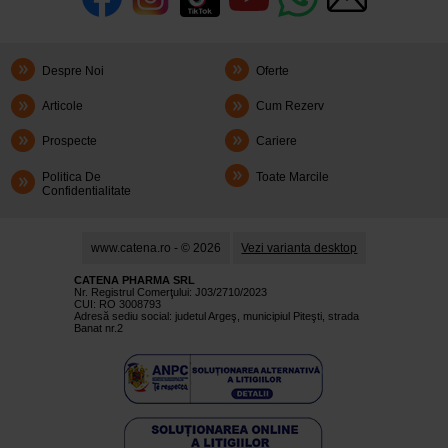
Despre Noi
Oferte
Articole
Cum Rezerv
Prospecte
Cariere
Politica De
Toate Marcile
Confidentialitate
www.catena.ro - © 2026
Vezi varianta desktop
CATENA PHARMA SRL
Nr. Registrul Comerţului: J03/2710/2023
CUI: RO 3008793
Adresă sediu social: judetul Argeş, municipiul Piteşti, strada
Banat nr.2