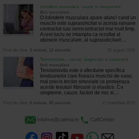
Intindere musculara: cauze si recuperare
Boli musculare
O intindere musculara apare atunci cand un
muschi este suprasolicitat si acesta ramane
contractat sau semicontractat mai mult timp.
Acest lucru se intampla ca rezultat al
oboselii musculare, al suprasolicitarii…
Timp de citire:
5 minute, 12 secunde
25 august 2022
Tenosinovita – cauze, diagnostic si tratament
Boli musculare
Tenosinovita este o afectiune specifica
tendoanelor care fixeaza muschii de oase,
mai precis tecilor sinoviale ce protejeaza
aceste tesuturi fibroase si elastice. Ca
simptome, cauze, factori de risc si…
Timp de citire:
6 minute, 45 secunde
23 noiembrie 2023
infoline@catena.ro
CallCenter