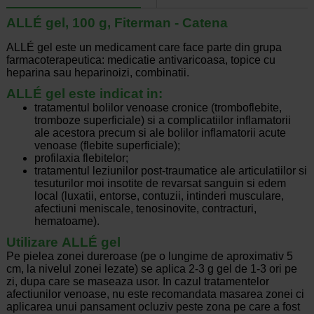
ALLÉ gel, 100 g, Fiterman - Catena
ALLÉ gel este un medicament care face parte din grupa
farmacoterapeutica: medicatie antivaricoasa, topice cu
heparina sau heparinoizi, combinatii.
ALLÉ gel este indicat in:
tratamentul bolilor venoase cronice (tromboflebite,
tromboze superficiale) si a complicatiilor inflamatorii
ale acestora precum si ale bolilor inflamatorii acute
venoase (flebite superficiale);
profilaxia flebitelor;
tratamentul leziunilor post-traumatice ale articulatiilor si
tesuturilor moi insotite de revarsat sanguin si edem
local (luxatii, entorse, contuzii, intinderi musculare,
afectiuni meniscale, tenosinovite, contracturi,
hematoame).
Utilizare ALLÉ gel
Pe pielea zonei dureroase (pe o lungime de aproximativ 5
cm, la nivelul zonei lezate) se aplica 2-3 g gel de 1-3 ori pe
zi, dupa care se maseaza usor. In cazul tratamentelor
afectiunilor venoase, nu este recomandata masarea zonei ci
aplicarea unui pansament ocluziv peste zona pe care a fost