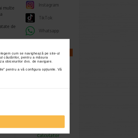
Instagram
ai multe
sa
TikTok
matate de
Whatsapp
g fiecare
CALCULATOARE
nțelegem cum se navighează pe site-ul
ul căutărilor, pentru a măsura
za obiceiurilor dvs. de navigare.
ile” pentru a vă configura opțiunile. Vă
Calculator
sarcina
1.30 Lei
6.78 Lei
Calculator