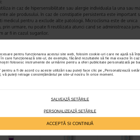
i:
tiliza in caz de hipersensibilitate sau alergie individuala la una sau m
te ale produsului. In caz de constipatie persistenta este important 
ti medicul pentru a exclude alte patologii. Microclisma este de unica
a, prin urmare, nu poate fi reutilizata atunci cand se administreaza ju
 ar fi in cazul sugarilor.
 prezentare: 6 Microclisme de unica folosinta, cu capac canula, de 5 
necesare pentru funcționarea acestui site web, folosim cookie-uri care ne ajută să î
 în care funcționează site-ul, de exemplu, făcând rezultatele să fie mai exacte în caz
 noștri folosesc instrumente de urmărire pentru a oferi publicitate personalizată pe ba
 pentru a fi de acord cu aceste utilizări sau puteți face clic pe „Personalizează setăr
ABOCA
ial, vă puteți retrage consimțământul pe site-ul nostru în orice moment.
et te asteptam in cea mai apropiata farmacie Catena
I PRODUSE DIN ACEEASI CATEGORIE
SALVEAZĂ SETĂRILE
reț întreg:
63.60 Lei
-15% Preț întreg:
95.70 Lei
-40% Preț întreg:
6
PERSONALIZEAZĂ SETĂRILE
Preț redus: 41.34 Lei
Preț redus: 81.35 Lei
Preț redus: 3
ACCEPTĂ SI CONTINUĂ