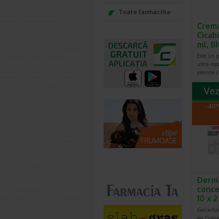
Toate farmaciile
Crema
Cicab
ml, 
Este un pr
ultra-rep
previne ci
-40%
Derma
conce
10 x 
Gerovita
ser Conce