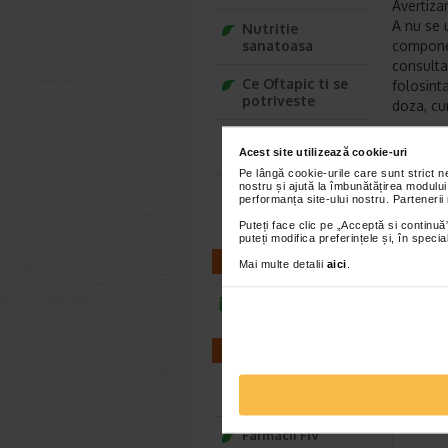
Avertizar
A nu se u
Nutritie
sanatoasa
componen
consulta
Ce Oftapic ti se
folosint
potriveste
doza, cum
Adora – Adorabili
Forma de
Acest site utilizează cookie-uri
din prima clipa
Pe lângă cookie-urile care sunt strict 
nostru și ajută la îmbunătățirea modului
Seturi cadou
performanța site-ului nostru. Partenerii
Baylis&Harding
Brand:
Puteți face clic pe „Acceptă si continuă”
puteți modifica preferințele și, în spec
*Pentru pr
CONTACT
Mai multe detalii
aici
.
VEZ
infoline@catena.ro
FARMACII
-35% P
Farmacii NON-STOP
Farmacii FIV