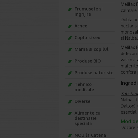
Melilax 
Frumusete si
calmare 
ingrijire
Dubla ac
Acnee
nectar s
monozaha
Cuplu si sex
si Nalba.
Melilax 
Mama si copilul
defecari
vascozita
Produse BIO
materiil
confera 
Produse naturiste
Ingred
Tehnico -
medicale
Substant
Nalba. T
Diverse
Dalton) 
esential
Alimente cu
destinatie
Mod de 
speciala
Dozare s
NOU la Catena