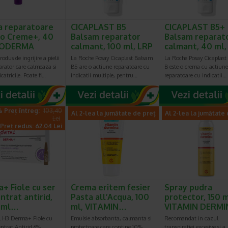
 reparatoare
CICAPLAST B5
CICAPLAST B5+
io Creme+, 40
Balsam reparator
Balsam reparat
BIODERMA
calmant, 100 ml, LRP
calmant, 40 ml
odus de ingrijire a pielii
La Roche Posay Cicaplast Balsam
La Roche Posay Cicaplast
arator care calmeaza si
B5 are o actiune reparatoare cu
B este o crema cu actiune
catricile. Poate fi…
indicatii multiple, pentru…
reparatoare cu indicatii…
 Preț întreg:
103,40
Al 2-lea la jumătate de preț
Al 2-lea la jumătate
Lei
Preț redus: 62.04 Lei
+ Fiole cu ser
Crema eritem fesier
Spray pudra
ntrat antirid,
Pasta all’Acqua, 100
protector, 150 m
2 ml…
ml, VITAMIN…
VITAMIN DERMI
l H3 Derma+ Fiole cu
Emulsie absorbanta, calmanta si
Recomandat in cazul
ntrat Antirid 6%
protectoare care contine 10%
transpiratiei excesive si a