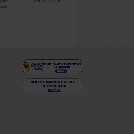
menstruatie
 apare
l sau