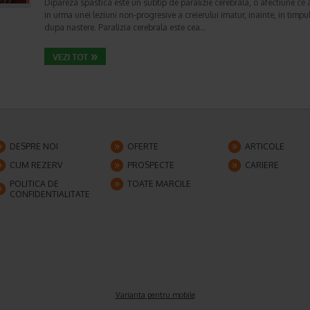
Dipareza spastica este un subtip de paralizie cerebrala, o afectiune ce
in urma unei leziuni non-progresive a creierului imatur, inainte, in timpu
dupa nastere. Paralizia cerebrala este cea…
DESPRE NOI
OFERTE
ARTICOLE
CUM REZERV
PROSPECTE
CARIERE
POLITICA DE
TOATE MARCILE
CONFIDENTIALITATE
Varianta pentru mobile