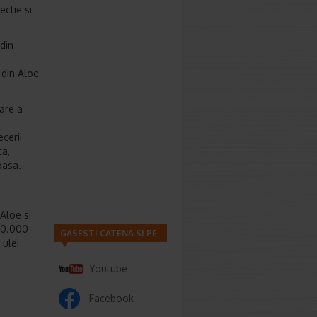
ectie si
din
 din Aloe
vare a
cerii
ta,
oasa.
Aloe si
20.000
GASESTI CATENA SI PE
 ulei
Youtube
Facebook