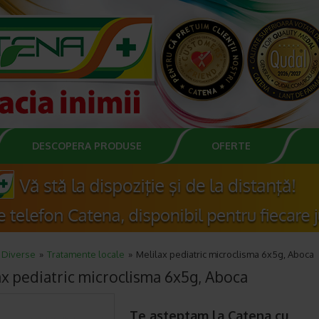
DESCOPERA PRODUSE
OFERTE
Diverse
Tratamente locale
Melilax pediatric microclisma 6x5g, Aboca
ax pediatric microclisma 6x5g, Aboca
Te asteptam la Catena cu