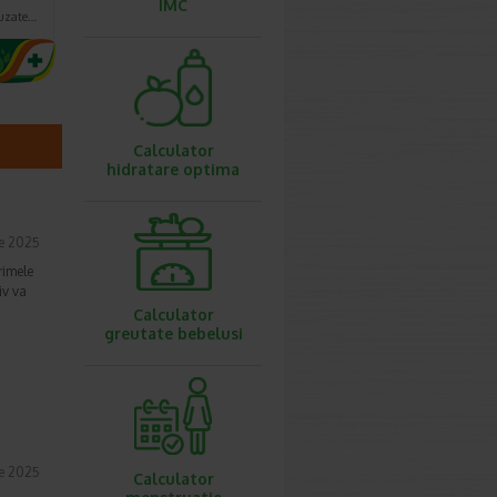
IMC
auzate…
Calculator
hidratare optima
ie 2025
rimele
iv va
Calculator
greutate bebelusi
ie 2025
Calculator