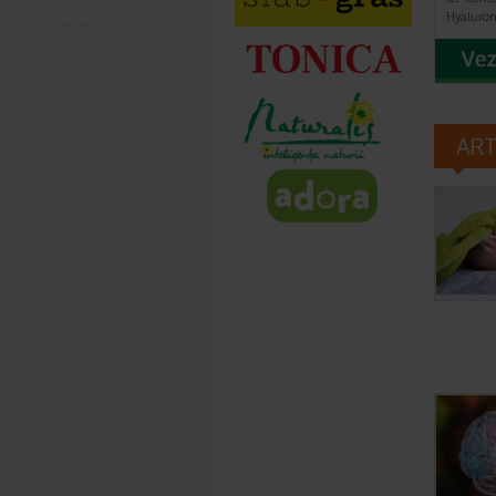
Hyaluron 
AR