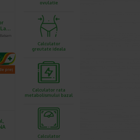
ovulatie
or
, La…
 Balsam
Calculator
greutate ideala
 de preț
Calculator rata
metabolismului bazal
l,
NA
Calculator