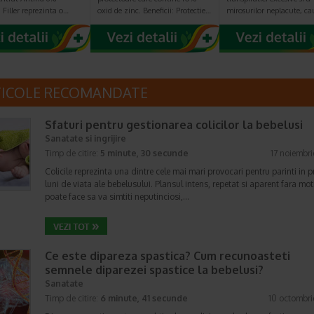
Filler reprezinta o…
oxid de zinc. Beneficii: Protectie…
mirosurilor neplacute, c
TICOLE RECOMANDATE
Sfaturi pentru gestionarea colicilor la bebelusi
Sanatate si ingrijire
Timp de citire:
5 minute, 30 secunde
17 noiembr
Colicile reprezinta una dintre cele mai mari provocari pentru parinti in p
luni de viata ale bebelusului. Plansul intens, repetat si aparent fara mot
poate face sa va simtiti neputinciosi,…
Ce este dipareza spastica? Cum recunoasteti
semnele diparezei spastice la bebelusi?
Sanatate
Timp de citire:
6 minute, 41 secunde
10 octombr