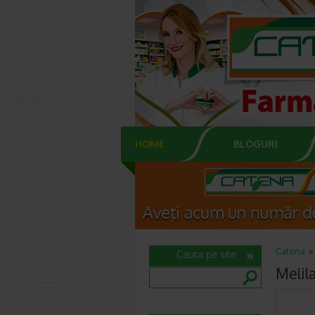
HOME
BLOGURI
Catena
Cauta pe site
Melil