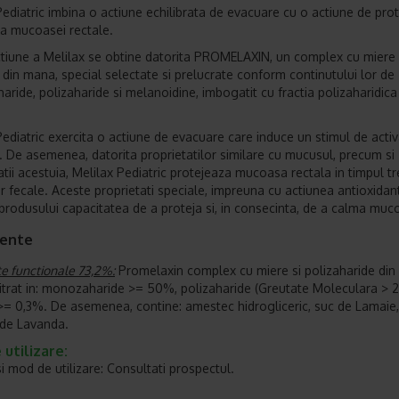
Pediatric imbina o actiune echilibrata de evacuare cu o actiune de prot
a mucoasei rectale.
tiune a Melilax se obtine datorita PROMELAXIN, un complex cu miere 
i din mana, special selectate si prelucrate conform continutului lor de
ride, polizaharide si melanoidine, imbogatit cu fractia polizaharidica
Pediatric exercita o actiune de evacuare care induce un stimul de acti
i. De asemenea, datorita proprietatilor similare cu mucusul, precum si
tii acestuia, Melilax Pediatric protejeaza mucoasa rectala in timpul tre
or fecale. Aceste proprietati speciale, impreuna cu actiunea antioxidan
produsului capacitatea de a proteja si, in consecinta, de a calma muc
iente
e functionale 73,2%:
Promelaxin complex cu miere si polizaharide din 
itrat in: monozaharide >= 50%, polizaharide (Greutate Moleculara > 
>= 0,3%. De asemenea, contine: amestec hidrogliceric, suc de Lamaie,
 de Lavanda.
utilizare:
i mod de utilizare: Consultati prospectul.