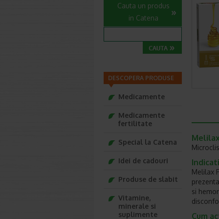
Cauta un produs
in Catena
DESCOPERA PRODUSE
Medicamente
Medicamente
fertilitate
Melilax
Special la Catena
Microcli
Idei de cadouri
Indicati
Melilax P
Produse de slabit
prezenta 
si hemor
Vitamine,
disconfor
minerale si
suplimente
Cum ac