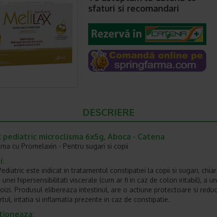
sfaturi si recomandari
DESCRIERE
 pediatric microclisma 6x5g, Aboca - Catena
sma cu Promelaxin - Pentru sugari si copii
i:
ediatric este indicat in tratamentul constipatiei la copii si sugari, chiar 
unei hipersensibilitati viscerale (cum ar fi in caz de colon iritabil), a un
oizi. Produsul elibereaza intestinul, are o actiune protectoare si redu
tul, iritatia si inflamatia prezente in caz de constipatie.
tioneaza: