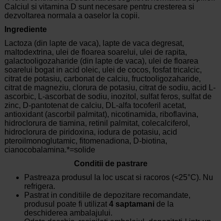
Calciul si vitamina D sunt necesare pentru cresterea si
dezvoltarea normala a oaselor la copii.
Ingrediente
Lactoza (din lapte de vaca), lapte de vaca degresat,
maltodextrina, ulei de floarea soarelui, ulei de rapita,
galactooligozaharide (din lapte de vaca), ulei de floarea
soarelui bogat in acid oleic, ulei de cocos, fosfat tricalcic,
citrat de potasiu, carbonat de calciu, fructooligozaharide,
citrat de magneziu, clorura de potasiu, citrat de sodiu, acid L-
ascorbic, L-ascorbat de sodiu, inozitol, sulfat feros, sulfat de
zinc, D-pantotenat de calciu, DL-alfa tocoferil acetat,
antioxidant (ascorbil palmitat), nicotinamida, riboflavina,
hidroclorura de tiamina, retinil palmitat, colecalciferol,
hidroclorura de piridoxina, iodura de potasiu, acid
pteroilmonoglutamic, fitomenadiona, D-biotina,
cianocobalamina.*=solide
Conditii de pastrare
Pastreaza produsul la loc uscat si racoros (<25°C). Nu
refrigera.
Pastrat in conditiile de depozitare recomandate,
produsul poate fi utilizat
4 saptamani
de la
deschiderea ambalajului.