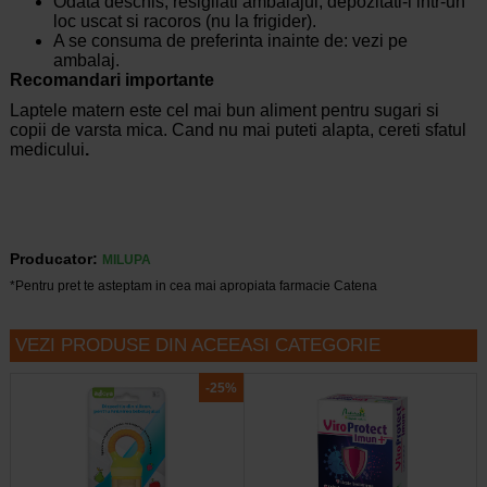
Odata deschis, resigilati ambalajul, depozitati-l intr-un
loc uscat si racoros (nu la frigider).
A se consuma de preferinta inainte de: vezi pe
ambalaj.
Recomandari importante
Laptele matern este cel mai bun aliment pentru sugari si
copii de varsta mica. Cand nu mai puteti alapta, cereti sfatul
medicului
.
Producator:
MILUPA
*Pentru pret te asteptam in cea mai apropiata farmacie Catena
VEZI PRODUSE DIN ACEEASI CATEGORIE
-25%