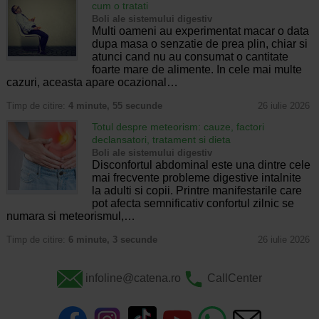
cum o tratati
Boli ale sistemului digestiv
Multi oameni au experimentat macar o data
dupa masa o senzatie de prea plin, chiar si
atunci cand nu au consumat o cantitate
foarte mare de alimente. In cele mai multe
cazuri, aceasta apare ocazional…
Timp de citire:
4 minute, 55 secunde
26 iulie 2026
Totul despre meteorism: cauze, factori
declansatori, tratament si dieta
Boli ale sistemului digestiv
Disconfortul abdominal este una dintre cele
mai frecvente probleme digestive intalnite
la adulti si copii. Printre manifestarile care
pot afecta semnificativ confortul zilnic se
numara si meteorismul,…
Timp de citire:
6 minute, 3 secunde
26 iulie 2026
infoline@catena.ro
CallCenter