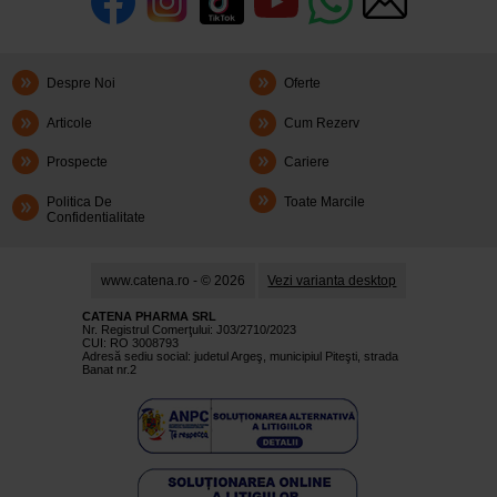
Despre Noi
Oferte
Articole
Cum Rezerv
Prospecte
Cariere
Politica De
Toate Marcile
Confidentialitate
www.catena.ro - © 2026
Vezi varianta desktop
CATENA PHARMA SRL
Nr. Registrul Comerţului: J03/2710/2023
CUI: RO 3008793
Adresă sediu social: judetul Argeş, municipiul Piteşti, strada
Banat nr.2