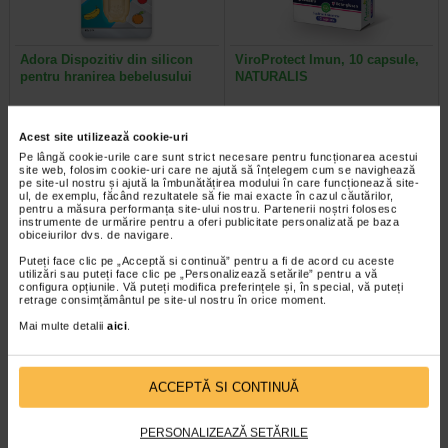
Adora Dispozitiv din silicon
ViroProtect Imun, 10 capsule,
pentru hranirea bebelusului
NATURALIS
Acest dispozitiv a fost creat pentru
ViroProtect Imun+ este un
a usura tranzitia de la hranirea cu
supliment alimentar inovator, care
Acest site utilizează cookie-uri
lichide la cea cu alimente solide…
combina bacterii lizate…
Pe lângă cookie-urile care sunt strict necesare pentru funcționarea acestui
site web, folosim cookie-uri care ne ajută să înțelegem cum se navighează
pe site-ul nostru și ajută la îmbunătățirea modului în care funcționează site-
ul, de exemplu, făcând rezultatele să fie mai exacte în cazul căutărilor,
pentru a măsura performanța site-ului nostru. Partenerii noștri folosesc
instrumente de urmărire pentru a oferi publicitate personalizată pe baza
obiceiurilor dvs. de navigare.
Puteți face clic pe „Acceptă si continuă” pentru a fi de acord cu aceste
utilizări sau puteți face clic pe „Personalizează setările” pentru a vă
configura opțiunile. Vă puteți modifica preferințele și, în special, vă puteți
retrage consimțământul pe site-ul nostru în orice moment.
Mai multe detalii
aici
.
ACCEPTĂ SI CONTINUĂ
Ozempic 0.5 mg, 3 stilouri
SEA-BAND bratara adulti
injectoare (pen-uri)…
PERSONALIZEAZĂ SETĂRILE