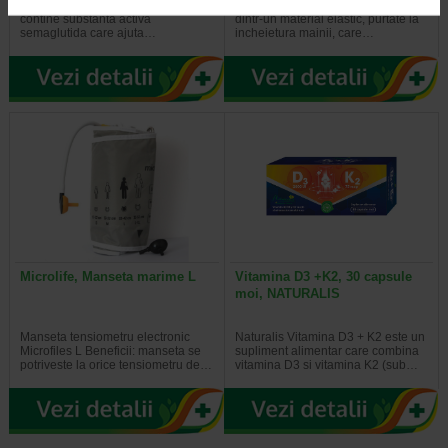
Ozempic este un medicament care
Bratarile SEA-BAND sunt benzi
contine substanta activa
dintr-un material elastic, purtate la
semaglutida care ajuta…
incheietura mainii, care…
Microlife, Manseta marime L
Vitamina D3 +K2, 30 capsule
moi, NATURALIS
Manseta tensiometru electronic
Naturalis Vitamina D3 + K2 este un
Microfiles L Beneficii: manseta se
supliment alimentar care combina
potriveste la orice tensiometru de…
vitamina D3 si vitamina K2 (sub…