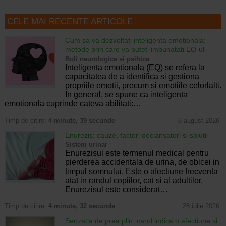
CELE MAI RECENTE ARTICOLE
Cum sa va dezvoltati inteligenta emotionala:
metode prin care va puteti imbunatati EQ-ul
Boli neurologice si psihice
Inteligenta emotionala (EQ) se refera la
capacitatea de a identifica si gestiona
propriile emotii, precum si emotiile celorlalti.
In general, se spune ca inteligenta
emotionala cuprinde cateva abilitati:…
Timp de citire:
4 minute, 39 secunde
6 august 2026
Enurezis: cauze, factori declansatori si solutii
Sistem urinar
Enurezisul este termenul medical pentru
pierderea accidentala de urina, de obicei in
timpul somnului. Este o afectiune frecventa
atat in randul copiilor, cat si al adultilor.
Enurezisul este considerat…
Timp de citire:
4 minute, 32 secunde
28 iulie 2026
Senzatia de prea plin: cand indica o afectiune si