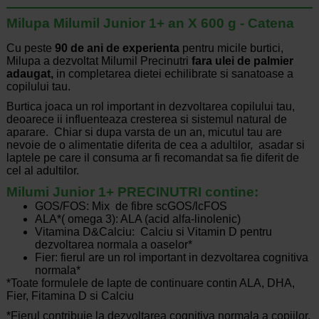
Milupa Milumil Junior 1+ an X 600 g - Catena
Cu peste
90 de ani de experienta
pentru micile burtici,
Milupa a dezvoltat Milumil Precinutri
fara ulei de palmier
adaugat,
in completarea dietei echilibrate si sanatoase a
copilului tau.
Burtica joaca un rol important in dezvoltarea copilului tau,
deoarece ii influenteaza cresterea si sistemul natural de
aparare. Chiar si dupa varsta de un an, micutul tau are
nevoie de o alimentatie diferita de cea a adultilor, asadar si
laptele pe care il consuma ar fi recomandat sa fie diferit de
cel al adultilor.
Milumi Junior 1+ PRECINUTRI contine:
GOS/FOS: Mix de fibre scGOS/lcFOS
ALA*( omega 3): ALA (acid alfa-linolenic)
Vitamina D&Calciu: Calciu si Vitamin D pentru
dezvoltarea normala a oaselor*
Fier: fierul are un rol important in dezvoltarea cognitiva
normala*
*Toate formulele de lapte de continuare contin ALA, DHA,
Fier, Fitamina D si Calciu
*Fierul contribuie la dezvoltarea cognitiva normala a copiilor.