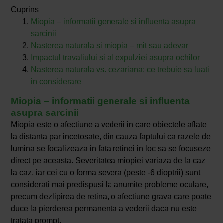
Cuprins
Miopia – informatii generale si influenta asupra
sarcinii
Nasterea naturala si miopia – mit sau adevar
Impactul travaliului si al expulziei asupra ochilor
Nasterea naturala vs. cezariana: ce trebuie sa luati
in considerare
Miopia – informatii generale si influenta
asupra sarcinii
Miopia este o afectiune a vederii in care obiectele aflate
la distanta par incetosate, din cauza faptului ca razele de
lumina se focalizeaza in fata retinei in loc sa se focuseze
direct pe aceasta. Severitatea miopiei variaza de la caz
la caz, iar cei cu o forma severa (peste -6 dioptrii) sunt
considerati mai predispusi la anumite probleme oculare,
precum dezlipirea de retina, o afectiune grava care poate
duce la pierderea permanenta a vederii daca nu este
tratata prompt.