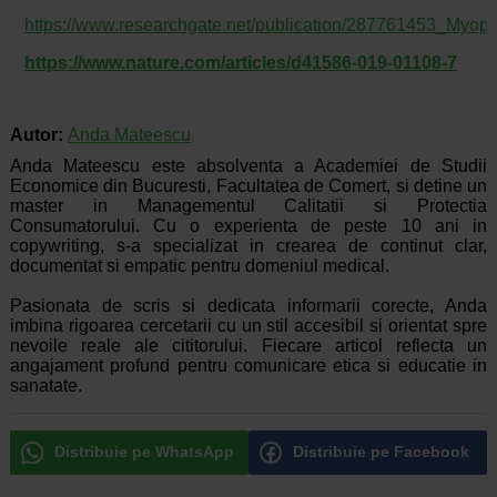
https://www.researchgate.net/publication/287761453_My
https://www.nature.com/articles/d41586-019-01108-7
Autor:
Anda Mateescu
Anda Mateescu este absolventa a Academiei de Studii
Economice din Bucuresti, Facultatea de Comert, si detine un
master in Managementul Calitatii si Protectia
Consumatorului. Cu o experienta de peste 10 ani in
copywriting, s-a specializat in crearea de continut clar,
documentat si empatic pentru domeniul medical.
Pasionata de scris si dedicata informarii corecte, Anda
imbina rigoarea cercetarii cu un stil accesibil si orientat spre
nevoile reale ale cititorului. Fiecare articol reflecta un
angajament profund pentru comunicare etica si educatie in
sanatate.
Distribuie pe WhatsApp
Distribuie pe Facebook