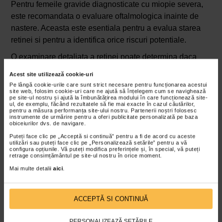
Pentru femeile gravide diagnosticate cu miopie severa,
este recomandata o evaluare oftalmologica inainte de
nastere. Aceasta este esentiala pentru a evalua starea
retinei si pentru a identifica orice riscuri potentiale.
O examinare detaliata a retinei poate determina daca
exista semne de degenerescenta miopica sau alte
Acest site utilizează cookie-uri
afectiuni oculare care ar putea creste riscul de dezlipire
Pe lângă cookie-urile care sunt strict necesare pentru funcționarea acestui
site web, folosim cookie-uri care ne ajută să înțelegem cum se navighează
de retina. Daca retina este sanatoasa si nu exista alte
pe site-ul nostru și ajută la îmbunătățirea modului în care funcționează site-
complicatii oftalmologice, majoritatea femeilor pot
ul, de exemplu, făcând rezultatele să fie mai exacte în cazul căutărilor,
pentru a măsura performanța site-ului nostru. Partenerii noștri folosesc
opta fara teama pentru nasterea vaginala.
instrumente de urmărire pentru a oferi publicitate personalizată pe baza
obiceiurilor dvs. de navigare.
Pe de alta parte, daca exista semne de slabire a retinei
Puteți face clic pe „Acceptă si continuă” pentru a fi de acord cu aceste
utilizări sau puteți face clic pe „Personalizează setările” pentru a vă
sau alte probleme asociate cu miopia severa,
configura opțiunile. Vă puteți modifica preferințele și, în special, vă puteți
retrage consimțământul pe site-ul nostru în orice moment.
oftalmologul poate colabora cu ginecologul pentru a
stabili cel mai sigur mod de nastere. In cazuri foarte rare,
Mai multe detalii
aici
.
cand exista o afectare semnificativa a retinei, medicul
poate recomanda o cezariana ca masura de precautie.
ACCEPTĂ SI CONTINUĂ
Impactul travaliului si al expulziei asupra
ochilor
PERSONALIZEAZĂ SETĂRILE