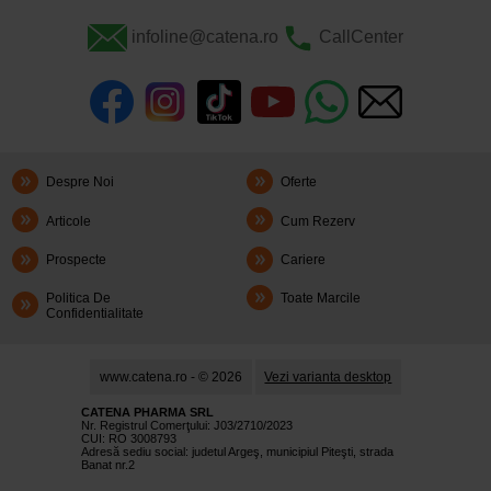
infoline@catena.ro
CallCenter
Despre Noi
Oferte
Articole
Cum Rezerv
Prospecte
Cariere
Politica De
Toate Marcile
Confidentialitate
www.catena.ro - © 2026
Vezi varianta desktop
CATENA PHARMA SRL
Nr. Registrul Comerţului: J03/2710/2023
CUI: RO 3008793
Adresă sediu social: judetul Argeş, municipiul Piteşti, strada
Banat nr.2