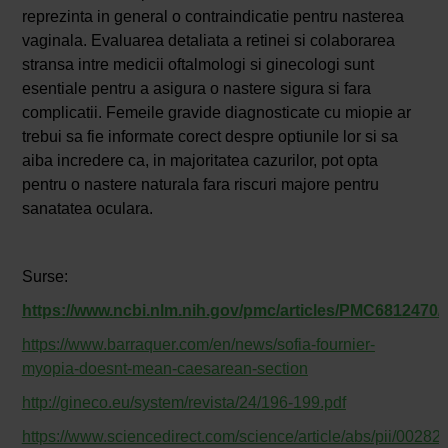
reprezinta in general o contraindicatie pentru nasterea
vaginala. Evaluarea detaliata a retinei si colaborarea
stransa intre medicii oftalmologi si ginecologi sunt
esentiale pentru a asigura o nastere sigura si fara
complicatii. Femeile gravide diagnosticate cu miopie ar
trebui sa fie informate corect despre optiunile lor si sa
aiba incredere ca, in majoritatea cazurilor, pot opta
pentru o nastere naturala fara riscuri majore pentru
sanatatea oculara.
Surse:
https://www.ncbi.nlm.nih.gov/pmc/articles/PMC6812470/
https://www.barraquer.com/en/news/sofia-fournier-
myopia-doesnt-mean-caesarean-section
http://gineco.eu/system/revista/24/196-199.pdf
https://www.sciencedirect.com/science/article/abs/pii/002