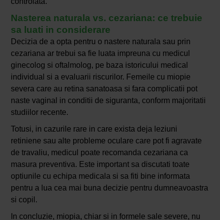
controlata.
Nasterea naturala vs. cezariana: ce trebuie
sa luati in considerare
Decizia de a opta pentru o nastere naturala sau prin
cezariana ar trebui sa fie luata impreuna cu medicul
ginecolog si oftalmolog, pe baza istoricului medical
individual si a evaluarii riscurilor. Femeile cu miopie
severa care au retina sanatoasa si fara complicatii pot
naste vaginal in conditii de siguranta, conform majoritatii
studiilor recente.
Totusi, in cazurile rare in care exista deja leziuni
retiniene sau alte probleme oculare care pot fi agravate
de travaliu, medicul poate recomanda cezariana ca
masura preventiva. Este important sa discutati toate
optiunile cu echipa medicala si sa fiti bine informata
pentru a lua cea mai buna decizie pentru dumneavoastra
si copil.
In concluzie, miopia, chiar si in formele sale severe, nu