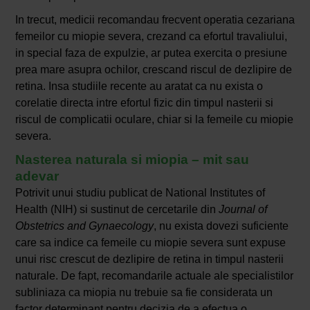
In trecut, medicii recomandau frecvent operatia cezariana
femeilor cu miopie severa, crezand ca efortul travaliului,
in special faza de expulzie, ar putea exercita o presiune
prea mare asupra ochilor, crescand riscul de dezlipire de
retina. Insa studiile recente au aratat ca nu exista o
corelatie directa intre efortul fizic din timpul nasterii si
riscul de complicatii oculare, chiar si la femeile cu miopie
severa.
Nasterea naturala si miopia – mit sau
adevar
Potrivit unui studiu publicat de National Institutes of
Health (NIH) si sustinut de cercetarile din
Journal of
Obstetrics and Gynaecology
, nu exista dovezi suficiente
care sa indice ca femeile cu miopie severa sunt expuse
unui risc crescut de dezlipire de retina in timpul nasterii
naturale. De fapt, recomandarile actuale ale specialistilor
subliniaza ca miopia nu trebuie sa fie considerata un
factor determinant pentru decizia de a efectua o