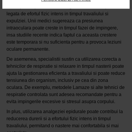
O alta preocupare frecventa a gravidelor cu miopie este
legata de efortul fizic intens in timpul travaliului si
expulziei. Unii medici sugereaza ca presiunea
intraoculara poate creste in timpul fazei de impingere,
insa studiile recente indica faptul ca aceasta crestere
este temporara si nu suficienta pentru a provoca leziuni
oculare permanente.
De asemenea, specialistii sustin ca utilizarea corecta a
tehnicilor de respiratie si relaxare in timpul nasterii poate
ajuta la gestionarea eficienta a travaliului si poate reduce
tensiunea din organism, inclusiv pe cea din zona
oculara. De exemplu, metodele Lamaze si alte tehnici de
respiratie controlata sunt adesea recomandate pentru a
evita impingerile excesive si stresul asupra corpului.
In plus, utilizarea analgeziei epidurale poate contribui la
reducerea durerii si a efortului fizic intens in timpul
travaliului, permitand o nastere mai confortabila si mai