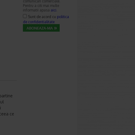
comunicari comerciale.
Pentru a citi mai multe
informatii apasa
aici
.
Sunt de acord cu
politica
de confidentialitate
partine
lul
i
 ceea ce