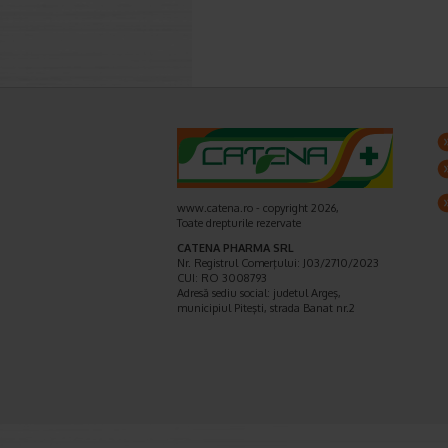
www.catena.ro - copyright 2026,
Toate drepturile rezervate
CATENA PHARMA SRL
Nr. Registrul Comerţului: J03/2710/2023
CUI: RO 3008793
Adresă sediu social: judetul Argeş,
municipiul Piteşti, strada Banat nr.2