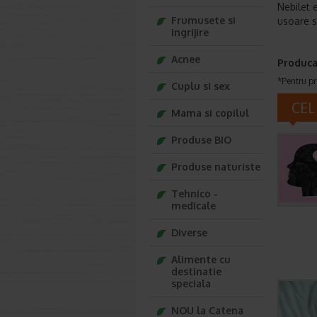
Nebilet 
Frumusete si
usoare si
ingrijire
Acnee
Produca
*Pentru pr
Cuplu si sex
CEL
Mama si copilul
Produse BIO
Produse naturiste
Tehnico -
medicale
Diverse
Alimente cu
destinatie
speciala
NOU la Catena