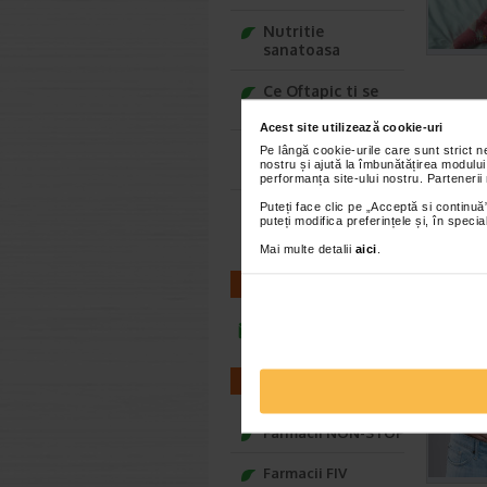
Nutritie
sanatoasa
Ce Oftapic ti se
potriveste
Acest site utilizează cookie-uri
Adora – Adorabili
Pe lângă cookie-urile care sunt strict 
nostru și ajută la îmbunătățirea modului
din prima clipa
performanța site-ului nostru. Partenerii
Puteți face clic pe „Acceptă si continuă”
Seturi cadou
puteți modifica preferințele și, în spec
Baylis&Harding
Mai multe detalii
aici
.
CONTACT
infoline@catena.ro
FARMACII
Farmacii NON-STOP
Farmacii FIV