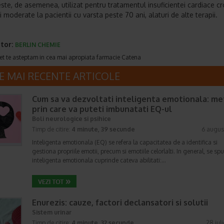
este, de asemenea, utilizat pentru tratamentul insuficientei cardiace c
 moderate la pacientii cu varsta peste 70 ani, alaturi de alte terapii.
tor:
BERLIN CHEMIE
et te asteptam in cea mai apropiata farmacie Catena
E MAI RECENTE ARTICOLE
Cum sa va dezvoltati inteligenta emotionala: m
prin care va puteti imbunatati EQ-ul
Boli neurologice si psihice
Timp de citire:
4 minute, 39 secunde
6 augus
Inteligenta emotionala (EQ) se refera la capacitatea de a identifica si
gestiona propriile emotii, precum si emotiile celorlalti. In general, se sp
inteligenta emotionala cuprinde cateva abilitati:…
Enurezis: cauze, factori declansatori si solutii
Sistem urinar
Timp de citire:
4 minute, 32 secunde
28 iul