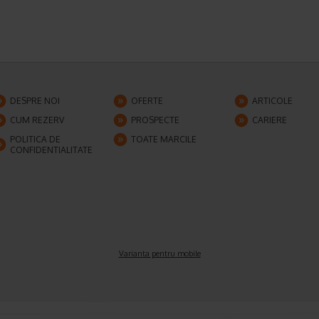
DESPRE NOI
OFERTE
ARTICOLE
CUM REZERV
PROSPECTE
CARIERE
POLITICA DE
TOATE MARCILE
CONFIDENTIALITATE
Varianta pentru mobile