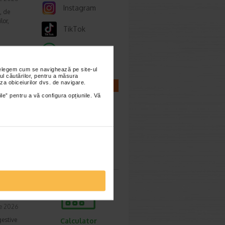
Instagram
, de
lor,
TikTok
Whatsapp
nțelegem cum se navighează pe site-ul
cum o
ul căutărilor, pentru a măsura
za obiceiurilor dvs. de navigare.
CALCULATOARE
ile” pentru a vă configura opțiunile. Vă
ie 2026
prea
imente.
Calculator
sarcina
ori,
ie 2026
gestive
Calculator