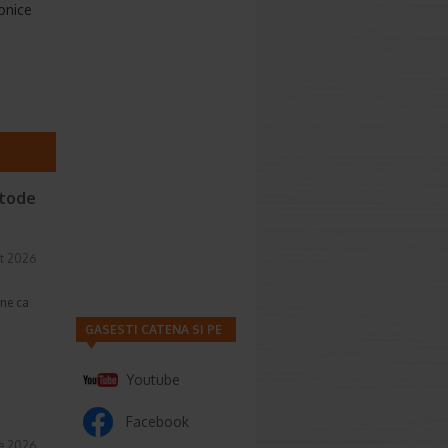
ronice
etode
t 2026
une ca
GASESTI CATENA SI PE
Youtube
Facebook
ie 2026