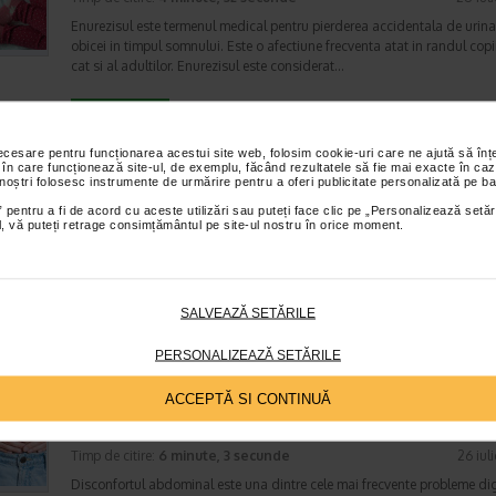
Enurezisul este termenul medical pentru pierderea accidentala de urina
obicei in timpul somnului. Este o afectiune frecventa atat in randul copii
cat si al adultilor. Enurezisul este considerat…
necesare pentru funcționarea acestui site web, folosim cookie-uri care ne ajută să î
Senzatia de prea plin: cand indica o afectiune si 
 în care funcționează site-ul, de exemplu, făcând rezultatele să fie mai exacte în caz
tratati
 noștri folosesc instrumente de urmărire pentru a oferi publicitate personalizată pe ba
Boli ale sistemului digestiv
 pentru a fi de acord cu aceste utilizări sau puteți face clic pe „Personalizează setăr
ial, vă puteți retrage consimțământul pe site-ul nostru în orice moment.
Timp de citire:
4 minute, 55 secunde
26 iul
Multi oameni au experimentat macar o data dupa masa o senzatie de 
plin, chiar si atunci cand nu au consumat o cantitate foarte mare de al
In cele mai multe cazuri, aceasta apare ocazional…
SALVEAZĂ SETĂRILE
PERSONALIZEAZĂ SETĂRILE
Totul despre meteorism: cauze, factori declansat
ACCEPTĂ SI CONTINUĂ
tratament si dieta
Boli ale sistemului digestiv
Timp de citire:
6 minute, 3 secunde
26 iul
Disconfortul abdominal este una dintre cele mai frecvente probleme di