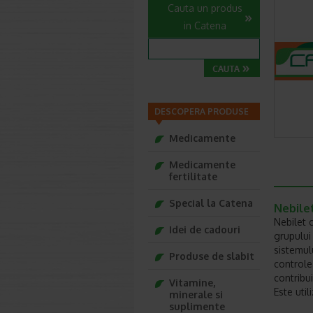
Cauta un produs
in Catena
DESCOPERA PRODUSE
Medicamente
Medicamente
fertilitate
Special la Catena
Nebilet
Nebilet 
Idei de cadouri
grupului
sistemulu
Produse de slabit
controle
contribui
Vitamine,
Este util
minerale si
suplimente