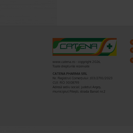
www.catena.ro - copyright 2026,
Toate drepturile rezervate
CATENA PHARMA SRL
Nr. Registrul Comerţului: J03/2710/2023
CUI: RO 3008793
Adresă sediu social: judetul Argeş,
municipiul Piteşti, strada Banat nr.2