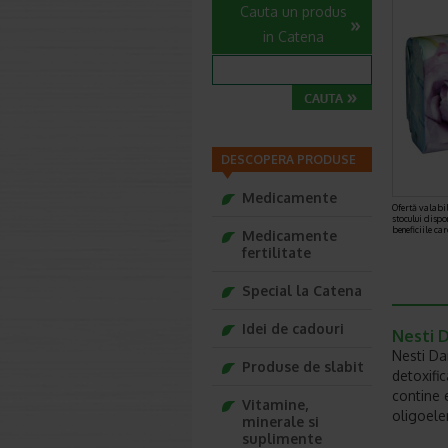
Cauta un produs
in Catena
DESCOPERA PRODUSE
Medicamente
Ofertă valabil
stocului dispo
beneficiile ca
Medicamente
fertilitate
Special la Catena
Idei de cadouri
Nesti 
Nesti Da
Produse de slabit
detoxifi
contine 
Vitamine,
oligoele
minerale si
suplimente