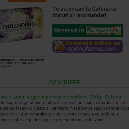
Te asteptam la Catena cu
sfaturi si recomandari
ă în perioada 1-31 august 2026, in limita
nibil. Oferta nu se cumulează cu
rdului Catena.
DESCRIERE
Dante sapun vegetal pentru detoxifiere, 250g - Catena
nte sapun vegetal pentru detoxifiere este un sapun natural care curat
ca pielea, lasand-o curata si catifelata. Nesti Dante sapun natural veg
extracte de Aureomarginata, nufar alb si echinacea cu azulene si
mente naturale pentru o piele regenerata in profunzime.