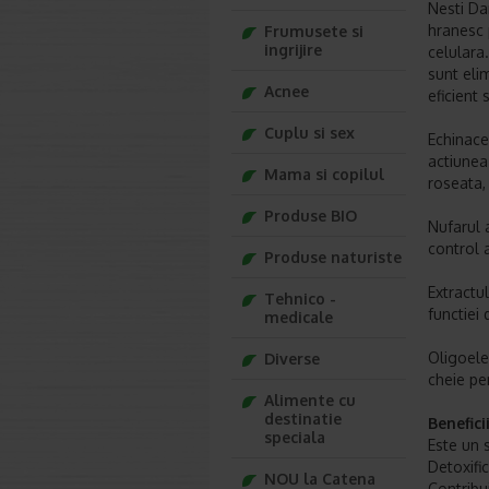
Nesti Da
hranesc 
Frumusete si
ingrijire
celulara
sunt eli
Acnee
eficient
Cuplu si sex
Echinacea
actiunea
Mama si copilul
roseata,
Produse BIO
Nufarul 
control 
Produse naturiste
Extractu
Tehnico -
functiei 
medicale
Oligoele
Diverse
cheie pen
Alimente cu
destinatie
Benefici
speciala
Este un 
Detoxifi
NOU la Catena
Contribui