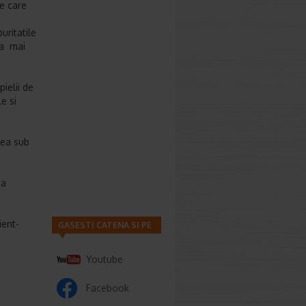
ve care
uritatile
ba mai
ielii de
e si
rea sub
ea
ient-
GASESTI CATENA SI PE
Youtube
Facebook