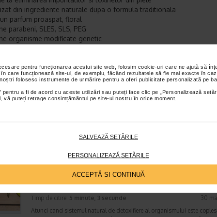
lizat din ingrediente naturale dupa o formula traditionala
un parfum proaspat, floral
ne parabeni, SLES, SLS, PEG
ne organisme modificate genetic
sapun biodegradabil, potrivit pentru vegani
testat pe animale
necesare pentru funcționarea acestui site web, folosim cookie-uri care ne ajută să î
 Dante sapun vegetal pentru detoxifiere te poti bucura de experienta 
 în care funcționează site-ul, de exemplu, făcând rezultatele să fie mai exacte în caz
sa, imbinand efectele terapeutice de detoxifiere ale acestuia cu arome
 noștri folosesc instrumente de urmărire pentru a oferi publicitate personalizată pe ba
are te ajuta sa te relaxezi.
 pentru a fi de acord cu aceste utilizări sau puteți face clic pe „Personalizează setăr
ial, vă puteți retrage consimțământul pe site-ul nostru în orice moment.
tor:
NESTI DANTE ITALIA
et te asteptam in cea mai apropiata farmacie Catena
SALVEAZĂ SETĂRILE
TICOLE RECOMANDATE
PERSONALIZEAZĂ SETĂRILE
10 alimente care contribuie la detoxifierea
ACCEPTĂ SI CONTINUĂ
organismului
Detoxifiere
Timp de citire:
5 minute, 3 secunde
30 ma
Atunci cand sistemul natural de detoxifiere al organismului este coples