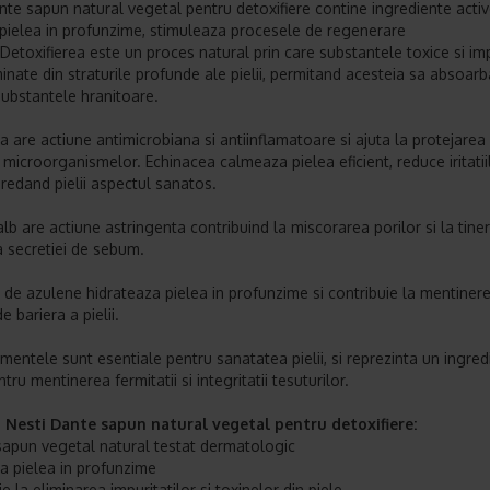
nte sapun natural vegetal pentru detoxifiere contine ingrediente acti
pielea in profunzime, stimuleaza procesele de regenerare
.Detoxifierea este un proces natural prin care substantele toxice si imp
minate din straturile profunde ale pielii, permitand acesteia sa absoar
 substantele hranitoare.
 are actiune antimicrobiana si antiinflamatoare si ajuta la protejarea p
 microorganismelor. Echinacea calmeaza pielea eficient, reduce iritatiil
 redand pielii aspectul sanatos.
alb are actiune astringenta contribuind la miscorarea porilor si la tine
a secretiei de sebum.
l de azulene hidrateaza pielea in profunzime si contribuie la mentiner
de bariera a pielii.
mentele sunt esentiale pentru sanatatea pielii, si reprezinta un ingred
tru mentinerea fermitatii si integritatii tesuturilor.
i Nesti Dante sapun natural vegetal pentru detoxifiere:
sapun vegetal natural testat dermatologic
ca pielea in profunzime
e la eliminarea impuritatilor si toxinelor din piele