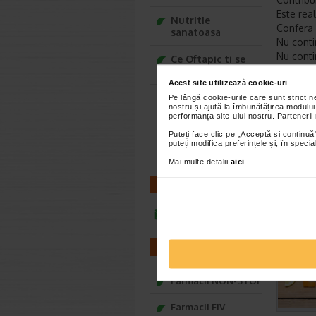
Este rea
Nutritie
Confera 
sanatoasa
Nu conti
Nu conti
Ce Oftapic ti se
Este un 
potriveste
Acest site utilizează cookie-uri
Nu este 
Adora – Adorabili
Pe lângă cookie-urile care sunt strict 
Cu Nesti
nostru și ajută la îmbunătățirea modului
din prima clipa
tine aca
performanța site-ului nostru. Partenerii
florale c
Puteți face clic pe „Acceptă si continuă”
Seturi cadou
puteți modifica preferințele și, în spec
Baylis&Harding
Mai multe detalii
aici
.
Produca
CONTACT
*Pentru pr
AR
infoline@catena.ro
FARMACII
Farmacii NON-STOP
Farmacii FIV