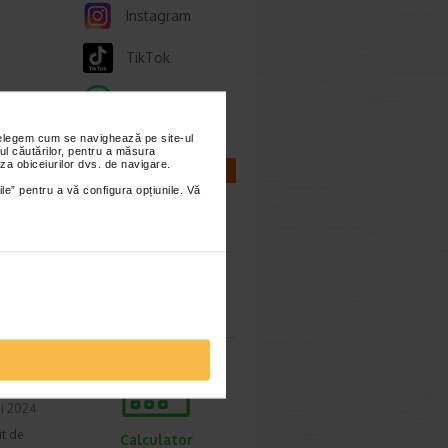
Instagram
TikTok
Whatsapp
nțelegem cum se navighează pe site-ul
SPA la
ul căutărilor, pentru a măsura
le
za obiceiurilor dvs. de navigare.
CALCULATOARE
ile” pentru a vă configura opțiunile. Vă
Calculator
sarcina
i 2024
it de
Calculator