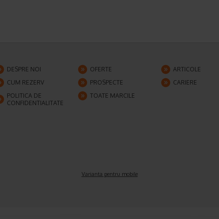
DESPRE NOI
OFERTE
ARTICOLE
CUM REZERV
PROSPECTE
CARIERE
POLITICA DE
TOATE MARCILE
CONFIDENTIALITATE
Varianta pentru mobile