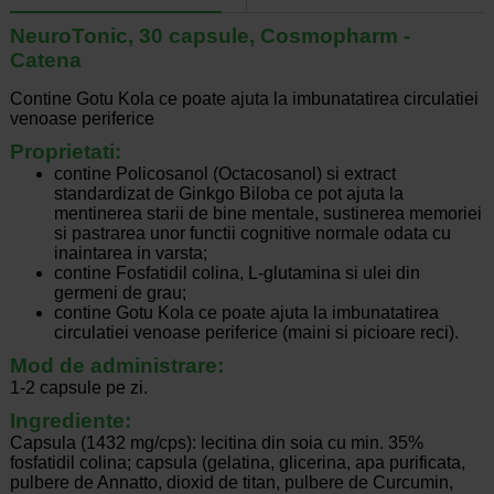
NeuroTonic, 30 capsule, Cosmopharm -
Catena
Contine Gotu Kola ce poate ajuta la imbunatatirea circulatiei
venoase periferice
Proprietati:
contine Policosanol (Octacosanol) si extract
standardizat de Ginkgo Biloba ce pot ajuta la
mentinerea starii de bine mentale, sustinerea memoriei
si pastrarea unor functii cognitive normale odata cu
inaintarea in varsta;
contine Fosfatidil colina, L-glutamina si ulei din
germeni de grau;
contine Gotu Kola ce poate ajuta la imbunatatirea
circulatiei venoase periferice (maini si picioare reci).
Mod de administrare:
1-2 capsule pe zi.
Ingrediente:
Capsula (1432 mg/cps): lecitina din soia cu min. 35%
fosfatidil colina; capsula (gelatina, glicerina, apa purificata,
pulbere de Annatto, dioxid de titan, pulbere de Curcumin,