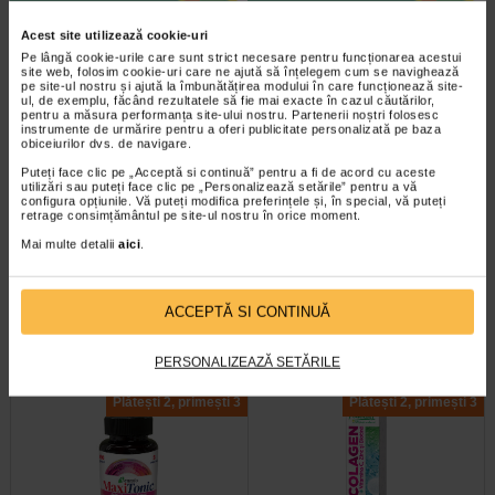
-25% Preț întreg:
57.50 Lei
Plătești 2, primești 3
Acest site utilizează cookie-uri
Preț redus: 43.13 Lei
Pe lângă cookie-urile care sunt strict necesare pentru funcționarea acestui
site web, folosim cookie-uri care ne ajută să înțelegem cum se navighează
pe site-ul nostru și ajută la îmbunătățirea modului în care funcționează site-
ul, de exemplu, făcând rezultatele să fie mai exacte în cazul căutărilor,
pentru a măsura performanța site-ului nostru. Partenerii noștri folosesc
instrumente de urmărire pentru a oferi publicitate personalizată pe baza
obiceiurilor dvs. de navigare.
Puteți face clic pe „Acceptă si continuă” pentru a fi de acord cu aceste
utilizări sau puteți face clic pe „Personalizează setările” pentru a vă
Minoxicapil, 30 capsule,
Maxitonic pentru barbati, 60
configura opțiunile. Vă puteți modifica preferințele și, în special, vă puteți
retrage consimțământul pe site-ul nostru în orice moment.
DOCTOR FITERMAN
jeleuri, BENESIO
Mai multe detalii
aici
.
Doctor Fiterman MINOXICAPIL este
Benesio MaxiTonic jeleuri pentru
o formula fortifianta alcatuita din
barbati este un supliment alimentar
aminoacizi, minerale si 11…
sub forma de jeleuri cu aroma…
ACCEPTĂ SI CONTINUĂ
PERSONALIZEAZĂ SETĂRILE
Plătești 2, primești 3
Plătești 2, primești 3