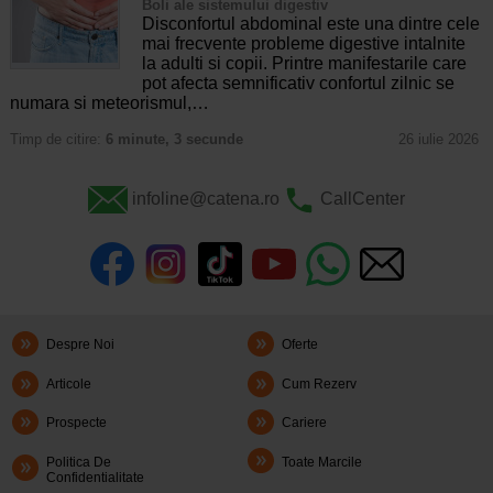
Boli ale sistemului digestiv
Disconfortul abdominal este una dintre cele
mai frecvente probleme digestive intalnite
la adulti si copii. Printre manifestarile care
pot afecta semnificativ confortul zilnic se
numara si meteorismul,…
Timp de citire:
6 minute, 3 secunde
26 iulie 2026
infoline@catena.ro
CallCenter
Despre Noi
Oferte
Articole
Cum Rezerv
Prospecte
Cariere
Politica De
Toate Marcile
Confidentialitate