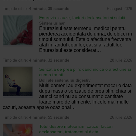
Timp de citire:
4 minute, 39 secunde
6 august 2026
Enurezis: cauze, factori declansatori si solutii
Sistem urinar
Enurezisul este termenul medical pentru
pierderea accidentala de urina, de obicei in
timpul somnului. Este o afectiune frecventa
atat in randul copiilor, cat si al adultilor.
Enurezisul este considerat…
Timp de citire:
4 minute, 32 secunde
28 iulie 2026
Senzatia de prea plin: cand indica o afectiune si
cum o tratati
Boli ale sistemului digestiv
Multi oameni au experimentat macar o data
dupa masa o senzatie de prea plin, chiar si
atunci cand nu au consumat o cantitate
foarte mare de alimente. In cele mai multe
cazuri, aceasta apare ocazional…
Timp de citire:
4 minute, 55 secunde
26 iulie 2026
Totul despre meteorism: cauze, factori
declansatori, tratament si dieta