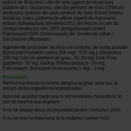
extract de Roscove), ulei de soia (agent de incarcare),
pulbere de L-Glutamina, ulei din germeni de Grau (Triticum
aestivum), pulbere din parti aeriene de Gotu Koia(Centella
asiatica), ceara galbena de albine (agent de ingrosare),
extract hidroetanolic (dextrina) 50:1 din frunze uscate de
Ginkgo biloba (cu min. 24% ginkgoflavoglicozide),
Policosanol (50% Octacosanol) din Trestie-de-zahar /
Saccharum officinarum.
Ingrediente principale: lecitina concentrata, de inalta puritate
(furnizand Fosfatidil colina 200 mg) - 575 mg L-Glutamina -
100 mg; Ulei de germeni de grau - 62.50 mg; Gotu Kola
(pulbere) - 50 mg; Ginkgo Biloba (extract) - 20 mg;
Policosanol; (furnizand Octacosanol 1 mg) - 2 mg
Precautii:
Nerecomandat persoanelor alergice la grau, soia sau la
oricare dintre ingredientele produsului.
Solicitati acordul medicului in administrarea Neurotonic in
caz de sarcina sau alaptare.
A nu se depasi doza recomandata pentru consumul zilnic.
A nu se lasa la indemana si la vederea copiilor mici.