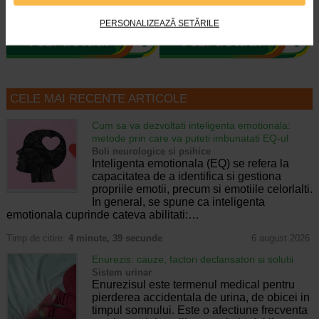
efecte intens hidratante si de…
de fermitate, tinere sau mature si…
PERSONALIZEAZĂ SETĂRILE
CELE MAI RECENTE ARTICOLE
Cum sa va dezvoltati inteligenta emotionala:
metode prin care va puteti imbunatati EQ-ul
Boli neurologice si psihice
Inteligenta emotionala (EQ) se refera la
capacitatea de a identifica si gestiona
propriile emotii, precum si emotiile celorlalti.
In general, se spune ca inteligenta
emotionala cuprinde cateva abilitati:…
Timp de citire:
4 minute, 39 secunde
6 august 2026
Enurezis: cauze, factori declansatori si solutii
Sistem urinar
Enurezisul este termenul medical pentru
pierderea accidentala de urina, de obicei in
timpul somnului. Este o afectiune frecventa