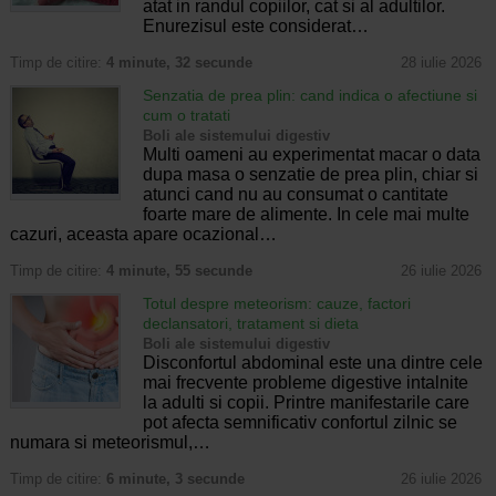
atat in randul copiilor, cat si al adultilor.
Enurezisul este considerat…
Timp de citire:
4 minute, 32 secunde
28 iulie 2026
Senzatia de prea plin: cand indica o afectiune si
cum o tratati
Boli ale sistemului digestiv
Multi oameni au experimentat macar o data
dupa masa o senzatie de prea plin, chiar si
atunci cand nu au consumat o cantitate
foarte mare de alimente. In cele mai multe
cazuri, aceasta apare ocazional…
Timp de citire:
4 minute, 55 secunde
26 iulie 2026
Totul despre meteorism: cauze, factori
declansatori, tratament si dieta
Boli ale sistemului digestiv
Disconfortul abdominal este una dintre cele
mai frecvente probleme digestive intalnite
la adulti si copii. Printre manifestarile care
pot afecta semnificativ confortul zilnic se
numara si meteorismul,…
Timp de citire:
6 minute, 3 secunde
26 iulie 2026