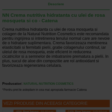
Descriere
NN Crema nutritiva hidratanta cu ulei de rosa
mosqueta si co - Catena
Crema nutritiva hidratanta cu ulei de rosa mosqueta si
colagen de la Natural Nutrition Cosmetics este recomandata
pentru ingrijirea si intretinerea tenului normal care are nevoie
de o hidratare suplimentara. Crema favorizeaza mentinerea
elasticitatii si fermitatii pielii, gratie colagenului continut, iar
uleiul de rosa mosqueta, este eficient in reducerea
cicatricilor si a semnelor de imbatranire prematura a pielii. In
plus, sucul de aloe din compozitie are rol antioxidant si
favorizeaza regenerarea celulara.
Producator:
NATURAL NUTRITION COSMETICS
*Pentru pret te asteptam in cea mai apropiata farmacie Catena
VEZI PRODUSE DIN ACEEASI CATEGORIE
-40% Preț întreg:
55.80 Lei
-14% Preț întreg:
110.10 Lei