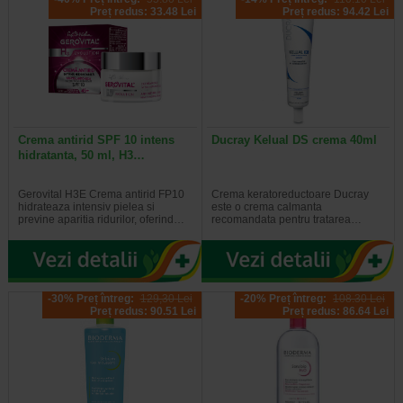
Preț redus: 33.48 Lei
Preț redus: 94.42 Lei
Crema antirid SPF 10 intens
Ducray Kelual DS crema 40ml
hidratanta, 50 ml, H3…
Gerovital H3E Crema antirid FP10
Crema keratoreductoare Ducray
hidrateaza intensiv pielea si
este o crema calmanta
previne aparitia ridurilor, oferind…
recomandata pentru tratarea…
-30% Preț întreg:
129,30 Lei
-20% Preț întreg:
108.30 Lei
Preț redus: 90.51 Lei
Preț redus: 86.64 Lei