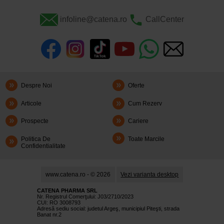
infoline@catena.ro
CallCenter
Despre Noi
Oferte
Articole
Cum Rezerv
Prospecte
Cariere
Politica De
Toate Marcile
Confidentialitate
www.catena.ro - © 2026
Vezi varianta desktop
CATENA PHARMA SRL
Nr. Registrul Comerţului: J03/2710/2023
CUI: RO 3008793
Adresă sediu social: judetul Argeş, municipiul Piteşti, strada
Banat nr.2