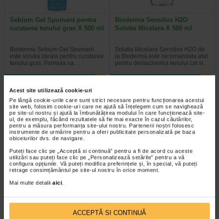
Sebium Gel Spumant pentru
Bioderma Sensibio H2O
curatarea tenului gras X 500 ml
Solutie Micelara X 500 ml
Bioderma Sebium Gel Spumant
Solutia Micelara Sensibio H2O de
este solutia ideala pentru curatarea
la Bioderma este recomandata atat
tenului gras. Formula sa…
pentru demachierea tenului cat si…
Acest site utilizează cookie-uri
Pe lângă cookie-urile care sunt strict necesare pentru funcționarea acestui
-40% Preț întreg:
77.90 Lei
-40% Preț întreg:
78.20 Lei
site web, folosim cookie-uri care ne ajută să înțelegem cum se navighează
Preț redus: 46.74 Lei
Preț redus: 46.92 Lei
pe site-ul nostru și ajută la îmbunătățirea modului în care funcționează site-
ul, de exemplu, făcând rezultatele să fie mai exacte în cazul căutărilor,
pentru a măsura performanța site-ului nostru. Partenerii noștri folosesc
instrumente de urmărire pentru a oferi publicitate personalizată pe baza
obiceiurilor dvs. de navigare.
Puteți face clic pe „Acceptă si continuă” pentru a fi de acord cu aceste
utilizări sau puteți face clic pe „Personalizează setările” pentru a vă
configura opțiunile. Vă puteți modifica preferințele și, în special, vă puteți
retrage consimțământul pe site-ul nostru în orice moment.
Gerovital H3 Evolution fiole cu
GH3 Derma+ Crema antirid si
Mai multe detalii
aici
.
acid hialuronic X 10 fiole
fermitate, 50 ml, Gerovital
Fiolele cu acid hialuronic Gerovital
Crema este dezvoltata pentru
ACCEPTĂ SI CONTINUĂ
H3 Evolution de la Farmec SA au
intretinerea tenurilor ridate, lipsite