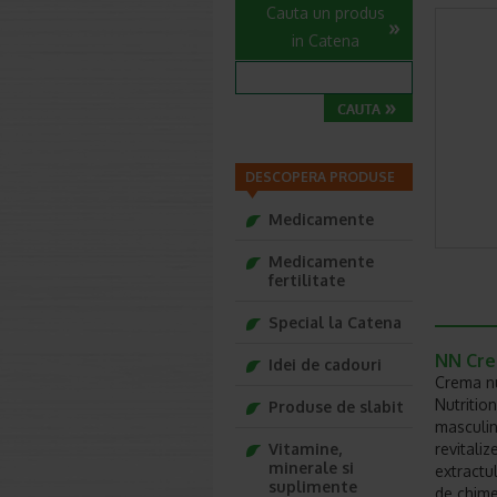
Cauta un produs
in Catena
DESCOPERA PRODUSE
Medicamente
Medicamente
fertilitate
Special la Catena
NN Crem
Idei de cadouri
Crema nu
Nutritio
Produse de slabit
masculin,
Vitamine,
revitaliz
minerale si
extractul
suplimente
de chimen