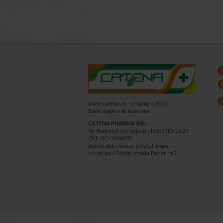
www.catena.ro - copyright 2026,
Toate drepturile rezervate
CATENA PHARMA SRL
Nr. Registrul Comerţului: J03/2710/2023
CUI: RO 3008793
Adresă sediu social: judetul Argeş,
municipiul Piteşti, strada Banat nr.2