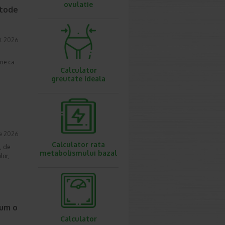
ovulatie
etode
t 2026
une ca
Calculator
greutate ideala
ie 2026
Calculator rata
, de
metabolismului bazal
lor,
cum o
Calculator