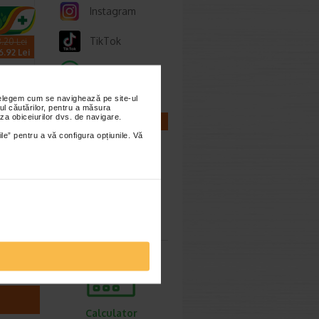
Instagram
TikTok
.20 Lei
6.92 Lei
Whatsapp
nțelegem cum se navighează pe site-ul
ul căutărilor, pentru a măsura
za obiceiurilor dvs. de navigare.
CALCULATOARE
ile” pentru a vă configura opțiunile. Vă
ema
ate,
l
ntru
te,
Calculator
e sau…
sarcina
Calculator