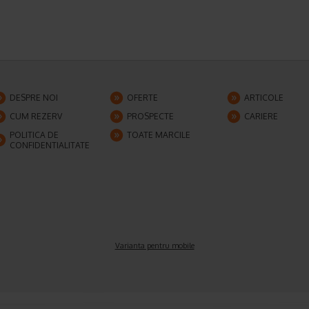
DESPRE NOI
OFERTE
ARTICOLE
CUM REZERV
PROSPECTE
CARIERE
POLITICA DE
TOATE MARCILE
CONFIDENTIALITATE
Varianta pentru mobile