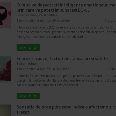
Cum sa va dezvoltati inteligenta emotionala: m
prin care va puteti imbunatati EQ-ul
Boli neurologice si psihice
Timp de citire:
4 minute, 39 secunde
6 augus
Inteligenta emotionala (EQ) se refera la capacitatea de a identifica si
gestiona propriile emotii, precum si emotiile celorlalti. In general, se sp
inteligenta emotionala cuprinde cateva abilitati:…
Enurezis: cauze, factori declansatori si solutii
Sistem urinar
Timp de citire:
4 minute, 32 secunde
28 iul
Enurezisul este termenul medical pentru pierderea accidentala de urina
obicei in timpul somnului. Este o afectiune frecventa atat in randul copii
cat si al adultilor. Enurezisul este considerat…
Senzatia de prea plin: cand indica o afectiune si 
tratati