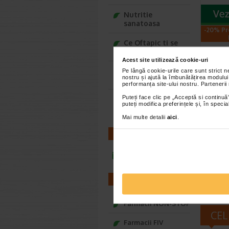
Nutritie
sanatoasa
-20% Pr
Ce Oftapic ti se
potriveste
Acest site utilizează cookie-uri
Adora – Adorabili
Pe lângă cookie-urile care sunt strict 
nostru și ajută la îmbunătățirea modului
din prima clipa
performanța site-ului nostru. Partenerii
Puteți face clic pe „Acceptă si continuă”
Seturi cadou
puteți modifica preferințele și, în spec
Biode
Baylis&Harding
H2O S
Mai multe detalii
aici
.
Micel
CONTACT
Solutia 
de la Bi
infoline@catena.ro
atat pen
FARMACII
Farmacii NON-STOP
CEL
Farmacii FIV