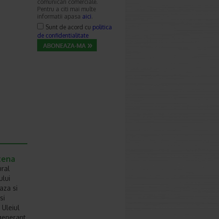
comunicari comerciale.
Pentru a citi mai multe
informatii apasa
aici
.
Sunt de acord cu
politica
de confidentialitate
tena
ural
ului
aza si
si
 Uleiul
egenerant,