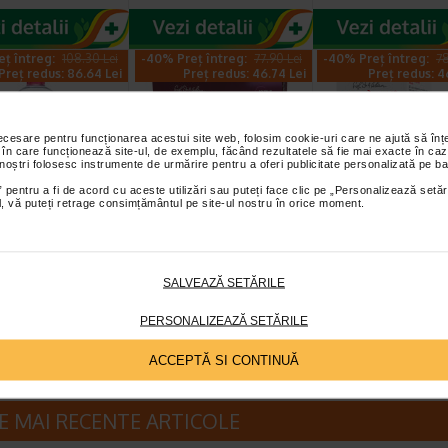
eț întreg:
108.30 Lei
-40% Preț întreg:
77.90 Lei
-40% Preț întreg:
78
Preț redus: 86.64 Lei
Preț redus: 46.74 Lei
Preț redus: 4
necesare pentru funcționarea acestui site web, folosim cookie-uri care ne ajută să î
 în care funcționează site-ul, de exemplu, făcând rezultatele să fie mai exacte în caz
 noștri folosesc instrumente de urmărire pentru a oferi publicitate personalizată pe ba
 pentru a fi de acord cu aceste utilizări sau puteți face clic pe „Personalizează setăr
ial, vă puteți retrage consimțământul pe site-ul nostru în orice moment.
rma Sensibio
Gerovital H3
GH3 Derma+ Cr
olutie
Evolution fiole cu
antirid si fermit
ara X 500 ml
acid hialuronic X 10…
50 ml, Gerovita
Micelara Sensibio H2O
Fiolele cu acid hialuronic
Crema este dezvoltata pe
SALVEAZĂ SETĂRILE
oderma este recomandata
Gerovital H3 Evolution de la
intretinerea tenurilor rida
tru demachierea…
Farmec SA au efecte intens…
lipsite de fermitate, tiner
PERSONALIZEAZĂ SETĂRILE
ACCEPTĂ SI CONTINUĂ
E MAI RECENTE ARTICOLE