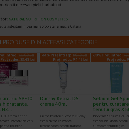
utrientii necesari pielii barbatului.
tor:
NATURAL NUTRITION COSMETICS
et te asteptam in cea mai apropiata farmacie Catena
I PRODUSE DIN ACEEASI CATEGORIE
eț întreg:
55.80 Lei
-14% Preț întreg:
110.10 Lei
-30% Preț întreg:
12
Preț redus: 33.48 Lei
Preț redus: 94.42 Lei
Preț redus: 9
 antirid SPF 10
Ducray Kelual DS
Sebium Gel Sp
s hidratanta,
crema 40ml
pentru curatar
, H3…
tenului gras X
l H3E Crema antirid
Crema keratoreductoare Ducray
Bioderma Sebium Gel S
ateaza intensiv pielea si
este o crema calmanta
este solutia ideala pentru
paritia ridurilor…
recomandata pentru tratarea…
curatarea tenului gras…