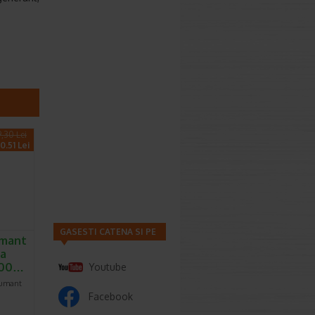
9,30 Lei
0.51 Lei
GASESTI CATENA SI PE
umant
ea
 500…
Youtube
pumant
Facebook