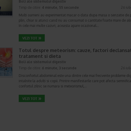
Boli ale sistemului digestiv
Timp de citire:
4 minute, 55 secunde
26 iul
Multi oameni au experimentat macar o data dupa masa o senzatie de 
plin, chiar si atunci cand nu au consumat o cantitate foarte mare de al
In cele mai multe cazuri, aceasta apare ocazional…
Totul despre meteorism: cauze, factori declansat
tratament si dieta
Boli ale sistemului digestiv
Timp de citire:
6 minute, 3 secunde
26 iul
Disconfortul abdominal este una dintre cele mai frecvente probleme di
intalnite la adulti si copii. Printre manifestarile care pot afecta semnifica
confortul zilnic se numara si meteorismul,…