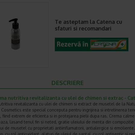
Te asteptam la Catena cu
sfaturi si recomandari
DESCRIERE
a nutritiva revitalizanta cu ulei de chimen si extrac - Ca
tritiva revitalizanta cu ulei de chimen si extract de musetel de la Nat
n Cosmetics este special conceputa pentru ingrijirea si intretinerea ten
 fiind extrem de eficienta si in protejarea pielii dupa ras. Crema calme
eaza, lasand tenul fin si neted, gratie uleiului de menta din compozitie 
ui de musetel cu proprietati antiinflamatorii, antialergice si emoliente.
, cu rol antioxidant, alaturi de uleiul de santal, cu rol antiseptic si r