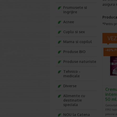
asigura n
Frumusete si
ingrijire
Produca
Acnee
*Pentru pr
Cuplu si sex
VEZ
Mama si copilul
-40% Pr
Produse BIO
Produse naturiste
Tehnico -
medicale
Diverse
Crema
inten
Alimente cu
50 ml
destinatie
speciala
Gerovita
FP10 hidr
NOU la Catena
previne a