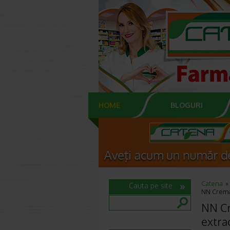
HOME
BLOGURI
Catena
Cauta pe site
NN Crema 
NN Cr
extra