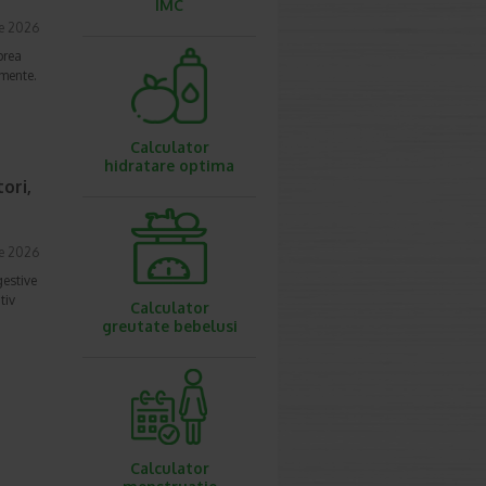
IMC
ie 2026
prea
imente.
Calculator
hidratare optima
ori,
ie 2026
gestive
tiv
Calculator
greutate bebelusi
Calculator