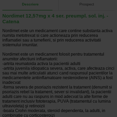
Descriere
Prospect
Nordimet 12,5?mg x 4 ser. preumpl. sol. inj. -
Catena
Nordimet este un medicament care contine substanta activa
numita metotrexat si care actioneaza prin reducerea
inflamatiei sau a tumefierii, si prin reducerea activitatii
sistemului imunitar.
Nordimet este un medicament folosit pentru tratamentul
anumitor afectiuni inflamatorii:
-artrita reumatoida activa la pacientii adulti
-artrita juvenila idiopatica severa, activa, care afecteaza cinci
sau mai multe articulatii atunci cand raspunsul pacientilor la
medicamentele antiinflamatoare nesteroidiene (AINS) a fost
inadecvat
-forma severa de psoriazis rezistent la tratament (denumit si
psoriazis rebel la tratament, sever si invalidant), la pacientii
adulti care nu au raspuns in mod adecvat la alte forme de
tratament inclusiv fototerapia, PUVA (tratamentul cu lumina
ultravioleta) şi retinoizii
-boala Crohn moderata, steroid dependenta, la adulti, in
combinatie cu corticosteroizi