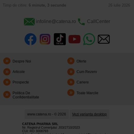
Timp de citire:
6 minute, 3 secunde
26 iulie 2026
infoline@catena.ro
CallCenter
Despre Noi
Oferte
Articole
Cum Rezerv
Prospecte
Cariere
Politica De
Toate Marcile
Confidentialitate
www.catena.ro - © 2026
Vezi varianta desktop
CATENA PHARMA SRL
Nr. Registrul Comerţului: J03/2710/2023
CUI: RO 3008793