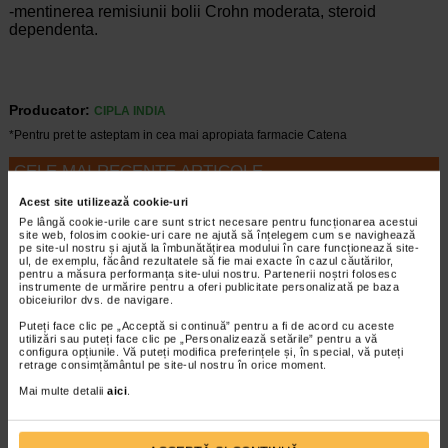
-mentinerea remisiunii bolii Crohn moderata, steroid
dependenta.
Producator:
CIPLA INDIA
*Pentru pret te asteptam in cea mai apropiata farmacie Catena
CELE MAI RECENTE ARTICOLE
Acest site utilizează cookie-uri
Cum sa va dezvoltati inteligenta emotionala:
Pe lângă cookie-urile care sunt strict necesare pentru funcționarea acestui
metode prin care va puteti imbunatati EQ-ul
site web, folosim cookie-uri care ne ajută să înțelegem cum se navighează
Boli neurologice si psihice
pe site-ul nostru și ajută la îmbunătățirea modului în care funcționează site-
Inteligenta emotionala (EQ) se refera la
ul, de exemplu, făcând rezultatele să fie mai exacte în cazul căutărilor,
pentru a măsura performanța site-ului nostru. Partenerii noștri folosesc
capacitatea de a identifica si gestiona
instrumente de urmărire pentru a oferi publicitate personalizată pe baza
propriile emotii, precum si emotiile celorlalti.
obiceiurilor dvs. de navigare.
In general, se spune ca inteligenta
Puteți face clic pe „Acceptă si continuă” pentru a fi de acord cu aceste
emotionala cuprinde cateva abilitati:…
utilizări sau puteți face clic pe „Personalizează setările” pentru a vă
configura opțiunile. Vă puteți modifica preferințele și, în special, vă puteți
retrage consimțământul pe site-ul nostru în orice moment.
Timp de citire:
4 minute, 39 secunde
6 august 2026
Mai multe detalii
aici
.
Enurezis: cauze, factori declansatori si solutii
Sistem urinar
Enurezisul este termenul medical pentru