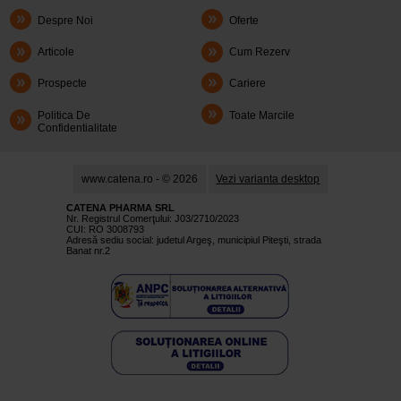
Despre Noi
Oferte
Articole
Cum Rezerv
Prospecte
Cariere
Politica De
Toate Marcile
Confidentialitate
www.catena.ro - © 2026
Vezi varianta desktop
CATENA PHARMA SRL
Nr. Registrul Comerţului: J03/2710/2023
CUI: RO 3008793
Adresă sediu social: judetul Argeş, municipiul Piteşti, strada
Banat nr.2