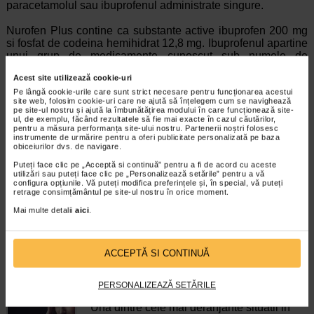
paracetamolul sau ibuprofenul administrate singure.
Nurofen Plus contine ca substante active ibuprofen 200 mg
si fosfat de codeina hemihidrat 12,8 mg. Ibuprofenul apartine
unui grup de medicamente cunoscut sub numele de
antiinflamatoare nesteroidiene (AINS). AINS actioneaza prin
Acest site utilizează cookie-uri
schimbarea raspunsului organismului la durere, inflamatie si
Pe lângă cookie-urile care sunt strict necesare pentru funcționarea acestui
febra. Codeina apartine unei clase de medicamente
site web, folosim cookie-uri care ne ajută să înțelegem cum se navighează
denumita analgezice opioide, care amelioreaza durerea prin
pe site-ul nostru și ajută la îmbunătățirea modului în care funcționează site-
actiunea lor. Poate fi utilizata singura sau in asociere cu alte
ul, de exemplu, făcând rezultatele să fie mai exacte în cazul căutărilor,
pentru a măsura performanța site-ului nostru. Partenerii noștri folosesc
analgezice, cum este paracetamolul.
instrumente de urmărire pentru a oferi publicitate personalizată pe baza
obiceiurilor dvs. de navigare.
Daca dupa 3 zile nu va simtiti mai bine sau va simtiti mai rau,
Puteți face clic pe „Acceptă si continuă” pentru a fi de acord cu aceste
trebuie sa va adresati unui medic.
utilizări sau puteți face clic pe „Personalizează setările” pentru a vă
configura opțiunile. Vă puteți modifica preferințele și, în special, vă puteți
retrage consimțământul pe site-ul nostru în orice moment.
Mai multe detalii
aici
.
Brand:
NUROFEN
*Pentru pret te asteptam in cea mai apropiata farmacie Catena
ACCEPTĂ SI CONTINUĂ
ARTICOLE RECOMANDATE
Dureri de cap dimineata – cauze si remedii
PERSONALIZEAZĂ SETĂRILE
Boli neurologice si psihice
Una dintre cele mai deranjante situatii in