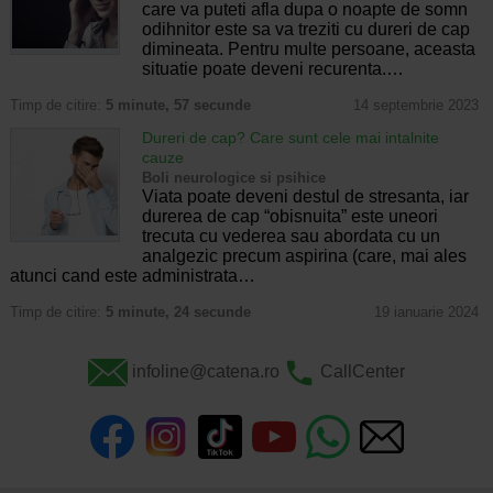
care va puteti afla dupa o noapte de somn
odihnitor este sa va treziti cu dureri de cap
dimineata. Pentru multe persoane, aceasta
situatie poate deveni recurenta.…
Timp de citire:
5 minute, 57 secunde
14 septembrie 2023
Dureri de cap? Care sunt cele mai intalnite
cauze
Boli neurologice si psihice
Viata poate deveni destul de stresanta, iar
durerea de cap “obisnuita” este uneori
trecuta cu vederea sau abordata cu un
analgezic precum aspirina (care, mai ales
atunci cand este administrata…
Timp de citire:
5 minute, 24 secunde
19 ianuarie 2024
infoline@catena.ro
CallCenter