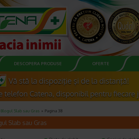
DESCOPERA PRODUSE
OFERTE
Blogul Slab sau Gras
Pagina 38
gul Slab sau Gras