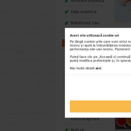
Viitoare mamica
Deja mamica
Bebelusul tau
Copilul tau
Acest site utilizează cookie-uri
Pe lângă cookie-urile care sunt strict 
Blogul Safe for You
nostru și ajută la îmbunătățirea modului
performanța site-ului nostru. Partenerii
Fertilitate /
Puteți face clic pe „Acceptă si continuă”
Infertilitate
puteți modifica preferințele și, în spec
barbati
Mai multe detalii
aici
.
Fertilitate /
Infertilitate femei
Relatia de cuplu
Potenta
Metode
contraceptive
Boli cu