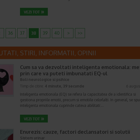
<
36
37
38
39
40
>
>>
TATI, STIRI, INFORMATII, OPINII
Cum sa va dezvoltati inteligenta emotionala: m
prin care va puteti imbunatati EQ-ul
Boli neurologice si psihice
Timp de citire:
4 minute, 39 secunde
6 augus
Inteligenta emotionala (EQ) se refera la capacitatea de a identifica si
gestiona propriile emotii, precum si emotiile celorlalti. In general, se sp
inteligenta emotionala cuprinde cateva abilitati:…
Enurezis: cauze, factori declansatori si solutii
Sistem urinar