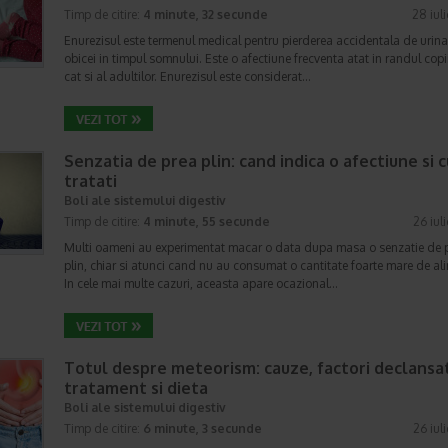
Timp de citire:
4 minute, 32 secunde
28 iul
Enurezisul este termenul medical pentru pierderea accidentala de urina
obicei in timpul somnului. Este o afectiune frecventa atat in randul copii
cat si al adultilor. Enurezisul este considerat…
Senzatia de prea plin: cand indica o afectiune si 
tratati
Boli ale sistemului digestiv
Timp de citire:
4 minute, 55 secunde
26 iul
Multi oameni au experimentat macar o data dupa masa o senzatie de 
plin, chiar si atunci cand nu au consumat o cantitate foarte mare de al
In cele mai multe cazuri, aceasta apare ocazional…
Totul despre meteorism: cauze, factori declansat
tratament si dieta
Boli ale sistemului digestiv
Timp de citire:
6 minute, 3 secunde
26 iul