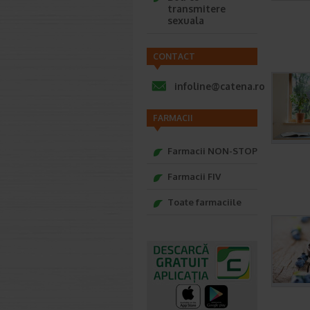
transmitere
sexuala
CONTACT
infoline@catena.ro
FARMACII
Farmacii NON-STOP
Farmacii FIV
Toate farmaciile