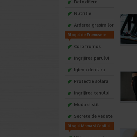
Detoxifiere
Nutritie
Arderea grasimilor
Blogul de Frumusete
Tonica
Corp frumos
Ingrijirea parului
Igiena dentara
Protectie solara
Ingrijirea tenului
Moda si stil
Secrete de vedete
Blogul Mama si Copilul