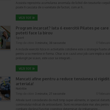
Aceasta reprezinta acumularea anormala de lichid din tesuturile corpul
poate fi cauzata de o varietate de factori, cum ar fi…
Program incarcat? Iata 6 exercitii Pilates pe care 
puteti face la birou
Sport
Timp de citire:
3 minute, 38 secunde
17 februar
A include exercitii fizice in activitatile cotidiene este o strategie foarte ut
pentru a va mentine in forma. Chiar si in cazul unui job care implica sta
prelungit pe scaun, este usor sa integrati…
Mancati afine pentru a reduce tensiunea si rigidi
arteriala!
Nutritie
Timp de citire:
3 minute, 27 secunde
17 februar
Afinele sunt considerate de mult timp super-alimente, in special datorit
continutului ridicat de antioxidanti. Sunt recomandate mai ales pentru
combate declinul functiei cognitive determinat de imbatranire.…