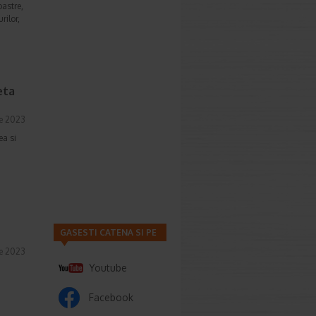
oastre,
rilor,
eta
ie 2023
ea si
GASESTI CATENA SI PE
ie 2023
Youtube
Facebook