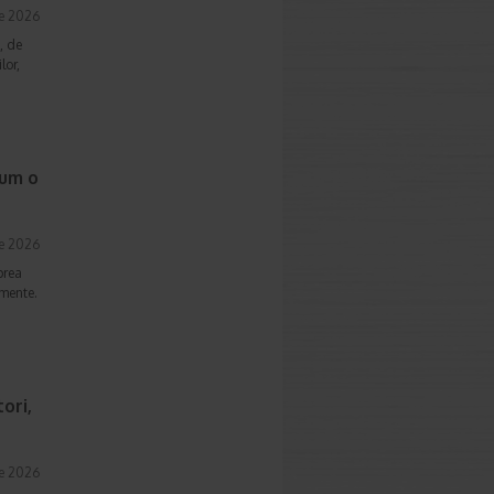
ie 2026
, de
lor,
cum o
ie 2026
prea
imente.
ori,
ie 2026