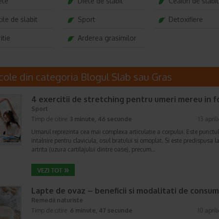
ete
Diete de slabit
Ceaiuri de slabit
ile de slabit
Sport
Detoxifiere
itie
Arderea grasimilor
icole din categoria Blogul Slab sau Gras
4 exercitii de stretching pentru umeri mereu in 
Sport
Timp de citire:
3 minute, 46 secunde
13 april
Umarul reprezinta cea mai complexa articulatie a corpului. Este punctu
intalnire pentru clavicula, osul bratului si omoplat. Si este predispusa l
artrita (uzura cartilajului dintre oase), precum…
Lapte de ovaz – beneficii si modalitati de consum
Remedii naturiste
Timp de citire:
6 minute, 47 secunde
10 april