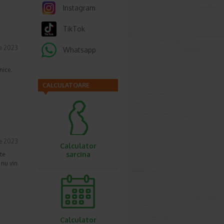
Instagram
TikTok
ie 2023
Whatsapp
nice.
CALCULATOARE
ie 2023
Calculator
sarcina
te
 nu vin
Calculator