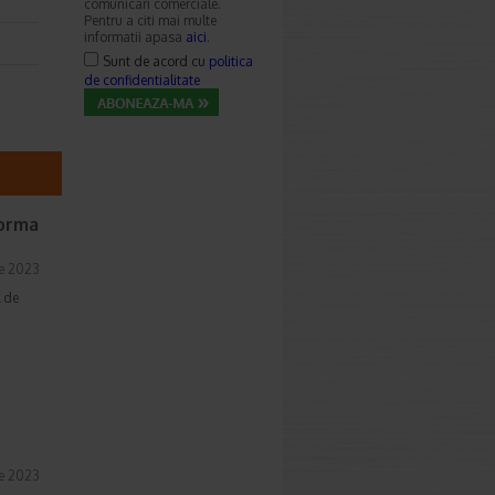
comunicari comerciale.
Pentru a citi mai multe
informatii apasa
aici
.
Sunt de acord cu
politica
de confidentialitate
forma
ie 2023
l de
a
ie 2023