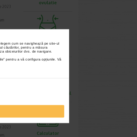
ovulatie
ie 2023
ism
Calculator
nțelegem cum se navighează pe site-ul
ul căutărilor, pentru a măsura
greutate ideala
za obiceiurilor dvs. de navigare.
ile” pentru a vă configura opțiunile. Vă
ie 2023
tate
e. Ce
Calculator rata
metabolismului bazal
ie 2023
Calculator
em.