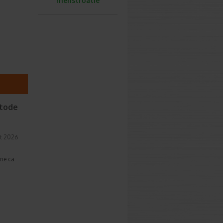
menstruatie
etode
t 2026
une ca