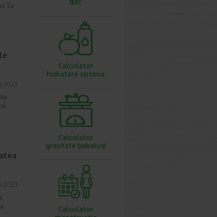
IMC
ui. Ea
le
Calculator
hidratare optima
ie 2023
ila
tul
Calculator
greutate bebelusi
tatea
ie 2023
a
 a
Calculator