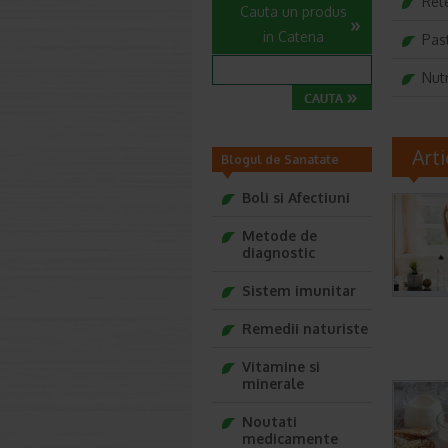
Ret
Cauta un produs
in Catena
Past
Nutr
Art
Blogul de Sanatate
Farmacia Ta
Boli si Afectiuni
Metode de
diagnostic
Sistem imunitar
Remedii naturiste
Vitamine si
minerale
Noutati
medicamente