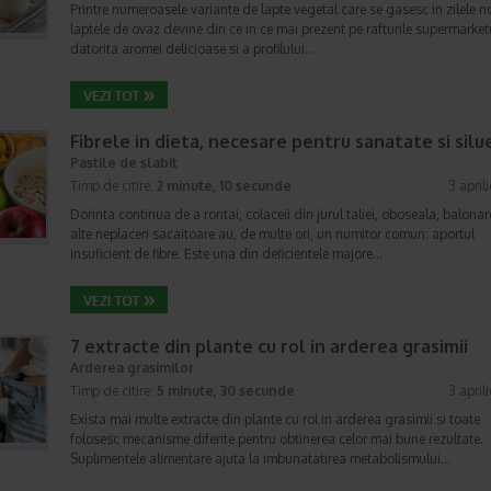
Printre numeroasele variante de lapte vegetal care se gasesc in zilele n
laptele de ovaz devine din ce in ce mai prezent pe rafturile supermarketu
datorita aromei delicioase si a profilului…
Fibrele in dieta, necesare pentru sanatate si silu
Pastile de slabit
Timp de citire:
2 minute, 10 secunde
3 april
Dorinta continua de a rontai, colaceii din jurul taliei, oboseala, balonar
alte neplaceri sacaitoare au, de multe ori, un numitor comun: aportul
insuficient de fibre. Este una din deficientele majore…
7 extracte din plante cu rol in arderea grasimii
Arderea grasimilor
Timp de citire:
5 minute, 30 secunde
3 april
Exista mai multe extracte din plante cu rol in arderea grasimii si toate
folosesc mecanisme diferite pentru obtinerea celor mai bune rezultate.
Suplimentele alimentare ajuta la imbunatatirea metabolismului…