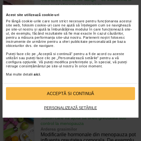
care sunt alimentele care ajuta
Nutritie
Acest site utilizează cookie-uri
Arterele sunt cele mai mari vase de sange
ale corpului si joaca rolul esential de a
Pe lângă cookie-urile care sunt strict necesare pentru funcționarea acestui
site web, folosim cookie-uri care ne ajută să înțelegem cum se navighează
furniza oxigen si nutrienti fiecarui organ,
pe site-ul nostru și ajută la îmbunătățirea modului în care funcționează site-
tesut si celula. De aceea, mentinerea
ul, de exemplu, făcând rezultatele să fie mai exacte în cazul căutărilor,
pentru a măsura performanța site-ului nostru. Partenerii noștri folosesc
acestor canale vitale intr-o forma…
instrumente de urmărire pentru a oferi publicitate personalizată pe baza
obiceiurilor dvs. de navigare.
Timp de citire:
6 minute, 43 secunde
9 mai 2023
Puteți face clic pe „Acceptă si continuă” pentru a fi de acord cu aceste
Dieta pentru cei care slabesc greu: sugestii
utilizări sau puteți face clic pe „Personalizează setările” pentru a vă
configura opțiunile. Vă puteți modifica preferințele și, în special, vă puteți
alimente, meniu de slabit pentru 1 saptamana
retrage consimțământul pe site-ul nostru în orice moment.
Diete de slabit
Mai multe detalii
aici
.
Identificarea unui plan alimentar care sa
ajute la pierderea in greutate poate fi o
adevarata provocare, mai les pentru
persoanele care slabesc greu. Dieta
ACCEPTĂ SI CONTINUĂ
potrivita celor care slabesc greu ar fi cea…
PERSONALIZEAZĂ SETĂRILE
Timp de citire:
6 minute, 37 secunde
8 mai 2023
Sfaturi care va ajuta sa tineti greutatea sub
control la menopauza
Arderea grasimilor
Modificarile hormonale din menopauza pot
influenta greutatea corporala. De exemplu,