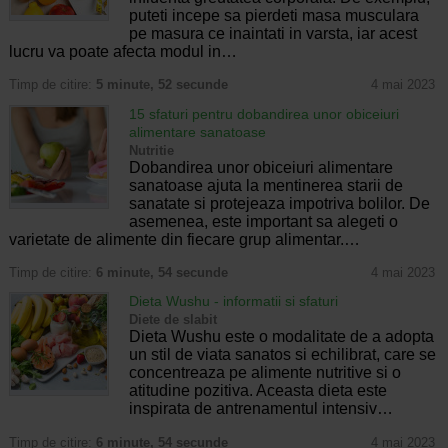
puteti incepe sa pierdeti masa musculara
pe masura ce inaintati in varsta, iar acest
lucru va poate afecta modul in…
Timp de citire:
5 minute, 52 secunde
4 mai 2023
15 sfaturi pentru dobandirea unor obiceiuri
alimentare sanatoase
Nutritie
Dobandirea unor obiceiuri alimentare
sanatoase ajuta la mentinerea starii de
sanatate si protejeaza impotriva bolilor. De
asemenea, este important sa alegeti o
varietate de alimente din fiecare grup alimentar.…
Timp de citire:
6 minute, 54 secunde
4 mai 2023
Dieta Wushu - informatii si sfaturi
Diete de slabit
Dieta Wushu este o modalitate de a adopta
un stil de viata sanatos si echilibrat, care se
concentreaza pe alimente nutritive si o
atitudine pozitiva. Aceasta dieta este
inspirata de antrenamentul intensiv…
Timp de citire:
6 minute, 54 secunde
4 mai 2023