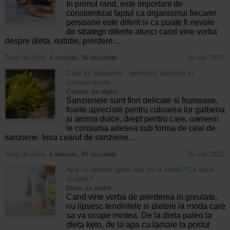
In primul rand, este important de
constientizat faptul ca organismul fiecarei
persoane este diferit si ca poate fi nevoie
de strategii diferite atunci cand vine vorba
despre dieta, nutritie, pierdere…
Timp de citire:
4 minute, 36 secunde
16 mai 2023
Ceai de sanziene - beneficii, consum si
contraindicatii
Ceaiuri de slabit
Sanzienele sunt flori delicate si frumoase,
foarte apreciate pentru culoarea lor galbena
si aroma dulce, drept pentru care, oamenii
le consuma adesea sub forma de ceai de
sanziene. Insa ceaiul de sanziene…
Timp de citire:
6 minute, 45 secunde
16 mai 2023
Apa cu lamaie ajuta sau nu la slabit? Ce spun
studiile?
Diete de slabit
Cand vine vorba de pierderea in greutate,
nu lipsesc tendintele si dietele la moda care
sa va ocupe mintea. De la dieta paleo la
dieta keto, de la apa cu lamaie la postul