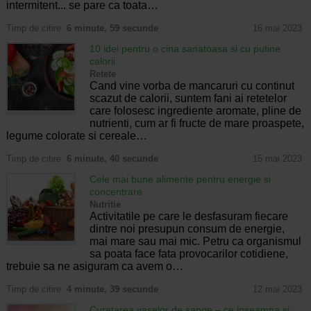
intermitent... se pare ca toata…
Timp de citire:
6 minute, 59 secunde
16 mai 2023
10 idei pentru o cina sanatoasa si cu putine
calorii
Retete
Cand vine vorba de mancaruri cu continut
scazut de calorii, suntem fani ai retetelor
care folosesc ingrediente aromate, pline de
nutrienti, cum ar fi fructe de mare proaspete,
legume colorate si cereale…
Timp de citire:
6 minute, 40 secunde
15 mai 2023
Cele mai bune alimente pentru energie si
concentrare
Nutritie
Activitatile pe care le desfasuram fiecare
dintre noi presupun consum de energie,
mai mare sau mai mic. Petru ca organismul
sa poata face fata provocarilor cotidiene,
trebuie sa ne asiguram ca avem o…
Timp de citire:
4 minute, 39 secunde
12 mai 2023
Curatarea vaselor de sange – ce inseamna si