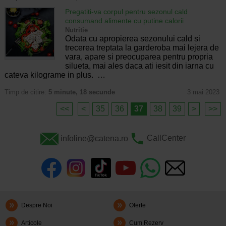
Pregatiti-va corpul pentru sezonul cald
consumand alimente cu putine calorii
Nutritie
Odata cu apropierea sezonului cald si
trecerea treptata la garderoba mai lejera de
vara, apare si preocuparea pentru propria
silueta, mai ales daca ati iesit din iarna cu
cateva kilograme in plus. …
Timp de citire:
5 minute, 18 secunde
3 mai 2023
<<
<
35
36
37
38
39
>
>>
infoline@catena.ro
CallCenter
Despre Noi
Oferte
Articole
Cum Rezerv