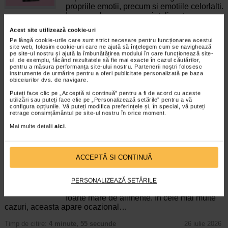
propriile emotii, precum si emotiile celorlalti.
In general, se spune ca inteligenta
emotionala cuprinde cateva abilitati:…
Acest site utilizează cookie-uri
Pe lângă cookie-urile care sunt strict necesare pentru funcționarea acestui
Timp de citire:
4 minute, 30 secunde
5 august 2026
site web, folosim cookie-uri care ne ajută să înțelegem cum se navighează
pe site-ul nostru și ajută la îmbunătățirea modului în care funcționează site-
Enurezis: cauze, factori declansatori si solutii
ul, de exemplu, făcând rezultatele să fie mai exacte în cazul căutărilor,
Sistem urinar
pentru a măsura performanța site-ului nostru. Partenerii noștri folosesc
instrumente de urmărire pentru a oferi publicitate personalizată pe baza
Enurezisul este termenul medical pentru
obiceiurilor dvs. de navigare.
pierderea accidentala de urina, de obicei in
timpul somnului. Este o afectiune frecventa
Puteți face clic pe „Acceptă si continuă” pentru a fi de acord cu aceste
utilizări sau puteți face clic pe „Personalizează setările” pentru a vă
atat in randul copiilor, cat si al adultilor.
configura opțiunile. Vă puteți modifica preferințele și, în special, vă puteți
Enurezisul este considerat…
retrage consimțământul pe site-ul nostru în orice moment.
Mai multe detalii
aici
.
Timp de citire:
4 minute, 32 secunde
28 iulie 2026
Senzatia de prea plin: cand indica o afectiune si
cum o tratati
ACCEPTĂ SI CONTINUĂ
Boli ale sistemului digestiv
Multi oameni au experimentat macar o data
dupa masa o senzatie de prea plin, chiar si
PERSONALIZEAZĂ SETĂRILE
atunci cand nu au consumat o cantitate
foarte mare de alimente. In cele mai multe
cazuri, aceasta apare ocazional…
Timp de citire:
4 minute, 55 secunde
26 iulie 2026