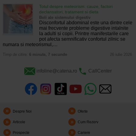
Totul despre meteorism: cauze, factori
declansatori, tratament si dieta
Boli ale sistemului digestiv
Disconfortul abdominal este una dintre cele
mai frecvente probleme digestive intalnite
la adulti si copii. Printre manifestarile care
pot afecta semnificativ confortul zilnic se
numara si meteorismul,…
Timp de citire:
6 minute, 7 secunde
26 iulie 2026
infoline@catena.ro
CallCenter
Despre Noi
Oferte
Articole
Cum Rezerv
Prospecte
Cariere