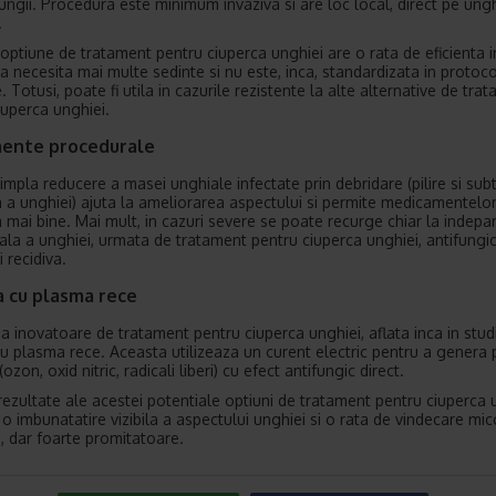
fungii. Procedura este minimum invaziva si are loc local, direct pe ung
.
optiune de tratament pentru ciuperca unghiei are o rata de eficienta i
a necesita mai multe sedinte si nu este, inca, standardizata in protoc
 Totusi, poate fi utila in cazurile rezistente la alte alternative de tra
iuperca unghiei.
ente procedurale
simpla reducere a masei unghiale infectate prin debridare (pilire si sub
 a unghiei) ajuta la ameliorarea aspectului si permite medicamentelo
 mai bine. Mai mult, in cazuri severe se poate recurge chiar la indepa
cala a unghiei, urmata de tratament pentru ciuperca unghiei, antifungic
 recidiva.
a cu plasma rece
 inovatoare de tratament pentru ciuperca unghiei, aflata inca in studi
cu plasma rece. Aceasta utilizeaza un curent electric pentru a genera 
(ozon, oxid nitric, radicali liberi) cu efect antifungic direct.
rezultate ale acestei potentiale optiuni de tratament pentru ciuperca 
 o imbunatatire vizibila a aspectului unghiei si o rata de vindecare mi
 dar foarte promitatoare.