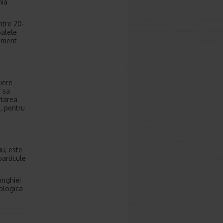
hia
ntre 20-
oalele
tament
tiere
r sa
rtarea
, pentru
u, este
particule
unghiei
cologica