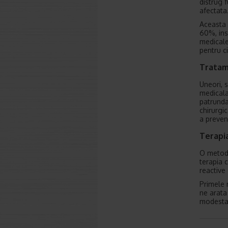
distrug 
afectata
Aceasta 
60%, ins
medicale.
pentru c
Tratam
Uneori, 
medicala
patrunda
chirurgi
a preveni
Terapi
O metoda
terapia 
reactive 
Primele 
ne arata
modesta,