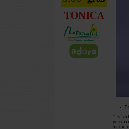
T
Terapia 
pentru c
luminoas