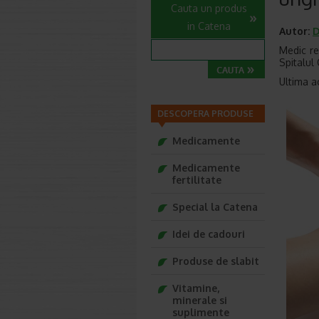
Cauta un produs
in Catena
Autor:
D
Medic re
Spitalul 
Ultima a
DESCOPERA PRODUSE
Medicamente
Medicamente
fertilitate
Special la Catena
Idei de cadouri
Produse de slabit
Vitamine,
minerale si
suplimente