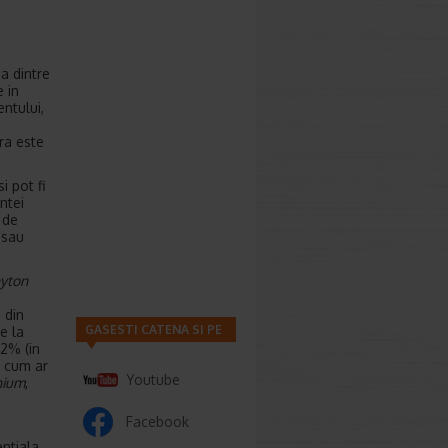
na dintre
 in
entului,
ra este
i pot fi
ntei
 de
 sau
hyton
 din
GASESTI CATENA SI PE
e la
 2% (in
, cum ar
Youtube
nium
,
Facebook
entiala