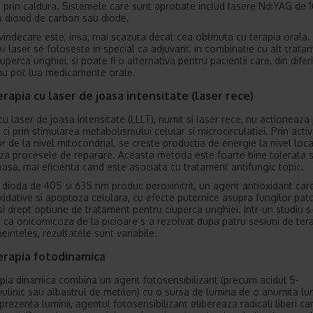
 prin caldura. Sistemele care sunt aprobate includ lasere Nd:YAG de 
u dioxid de carbon sau diode.
vindecare este, insa, mai scazuta decat cea obtinuta cu terapia orala.
cu laser se foloseste in special ca adjuvant, in combinatie cu alt trata
uperca unghiei, si poate fi o alternativa pentru pacientii care, din difer
nu pot lua medicamente orale.
rapia cu laser de joasa intensitate (laser rece)
u laser de joasa intensitate (LLLT), numit si laser rece, nu actioneaza 
, ci prin stimularea metabolismului celular si microcirculatiei. Prin acti
r de la nivel mitocondrial, se creste productia de energie la nivel loca
za procesele de reparare. Aceasta metoda este foarte bine tolerata s
asa, mai eficienta cand este asociata cu tratament antifungic topic.
 dioda de 405 si 635 nm produc peroxinitrit, un agent antioxidant car
oxidative si apoptoza celulara, cu efecte puternice asupra fungilor pat
si drept optiune de tratament pentru ciuperca unghiei. Intr-un studiu s
 ca onicomicoza de la picioare s-a rezolvat dupa patru sesiuni de ter
neinteles, rezultatele sunt variabile.
erapia fotodinamica
pia dinamica combina un agent fotosensibilizant (precum acidul 5-
ulinic sau albastrul de metilen) cu o sursa de lumina de o anumita l
prezenta luminii, agentul fotosensibilizant elibereaza radicali liberi ca