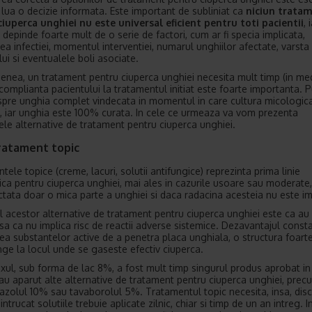
 lua o decizie informata. Este important de subliniat ca
niciun trata
iuperca unghiei nu este universal eficient pentru toti pacientii
, 
 depinde foarte mult de o serie de factori, cum ar fi specia implicata,
tea infectiei, momentul interventiei, numarul unghiilor afectate, varsta
ui si eventualele boli asociate.
nea, un tratament pentru ciuperca unghiei necesita mult timp (in med
ar complianta pacientului la tratamentul initiat este foarte importanta.
spre unghia complet vindecata in momentul in care cultura micologic
, iar unghia este 100% curata. In cele ce urmeaza va vom prezenta
lele alternative de tratament pentru ciuperca unghiei.
ratament topic
ele topice (creme, lacuri, solutii antifungice) reprezinta prima linie
ica pentru ciuperca unghiei, mai ales in cazurile usoare sau moderate
ctata doar o mica parte a unghiei si daca radacina acesteia nu este im
l acestor alternative de tratament pentru ciuperca unghiei este ca au
asa ca nu implica risc de reactii adverse sistemice. Dezavantajul consta
atea substantelor active de a penetra placa unghiala, o structura foarte
nge la locul unde se gaseste efectiv ciuperca.
oxul, sub forma de lac 8%, a fost mult timp singurul produs aprobat in
, au aparut alte alternative de tratament pentru ciuperca unghiei, prec
azolul 10% sau tavaborolul 5%. Tratamentul topic necesita, insa, disci
intrucat solutiile trebuie aplicate zilnic, chiar si timp de un an intreg. I