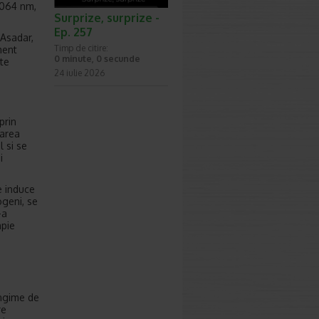
1064 nm,
Surprize, surprize -
Ep. 257
 Asadar,
Timp de citire:
ment
0 minute, 0 secunde
ite
24 iulie 2026
prin
varea
l si se
i
e induce
ogeni, se
-a
apie
ungime de
re