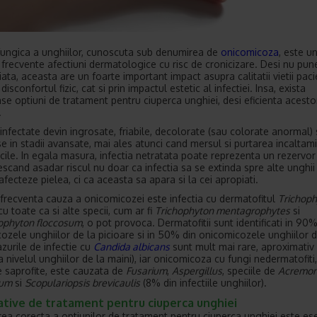
 fungica a unghiilor, cunoscuta sub denumirea de
onicomicoza
, este u
 frecvente afectiuni dermatologice cu risc de cronicizare. Desi nu pune
iata, aceasta are un foarte important impact asupra calitatii vietii paci
 disconfortul fizic, cat si prin impactul estetic al infectiei. Insa, exista
e optiuni de tratament pentru ciuperca unghiei, desi eficienta acesto
.
infectate devin ingrosate, friabile, decolorate (sau colorate anormal) s
e in stadii avansate, mai ales atunci cand mersul si purtarea incaltami
ficile. In egala masura, infectia netratata poate reprezenta un rezervor
rescand asadar riscul nu doar ca infectia sa se extinda spre alte unghii
afecteze pielea, ci ca aceasta sa apara si la cei apropiati.
frecventa cauza a onicomicozei este infectia cu dermatofitul
Trichop
 cu toate ca si alte specii, cum ar fi
Trichophyton mentagrophytes
si
ophyton floccosum
, o pot provoca. Dermatofitii sunt identificati in 90%
ozele unghiilor de la picioare si in 50% din onicomicozele unghiilor d
azurile de infectie cu
Candida albicans
sunt mult mai rare, aproximativ
a nivelul unghiilor de la maini), iar onicomicoza cu fungi nedermatofiti
le saprofite, este cauzata de
Fusarium
,
Aspergillus
, speciile de
Acremo
ium
si
Scopulariopsis brevicaulis
(8% din infectiile unghiilor).
ative de tratament pentru ciuperca unghiei
rea corecta a optiunilor de tratament pentru ciuperca unghiei este es