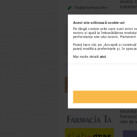
severe, 
tratamen
Toate farmaciile
T
Acest site utilizează cookie-uri
Pentru o
Pe lângă cookie-urile care sunt strict 
standard
nostru și ajută la îmbunătățirea modului
performanța site-ului nostru. Partenerii
matricea
termen l
Puteți face clic pe „Acceptă si continuă”
terbinafi
puteți modifica preferințele și, în spec
Terbinaf
Mai multe detalii
aici
.
80% in s
mainilor
ciuperca 
scheme p
Fluconaz
medicam
Totusi, 
riscuri,
pot da i
necesita
fosravuco
rate de 