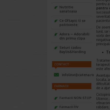
pentru a
Nutritie
pentru c
sanatoasa
succesul
severita
pacientul
Ce Oftapic ti se
potriveste
De aseme
luni), i
Adora – Adorabili
vorbi de
din prima clipa
negativa
principa
Seturi cadou
T
Baylis&Harding
Tratament
terapeut
CONTACT
este afe
infoline@catena.ro
Avantaju
locala, 
dificult
FARMACII
de a aju
Ciclopir
Farmacii NON-STOP
Ulterior
efinacon
rabdare, 
Farmacii FIV