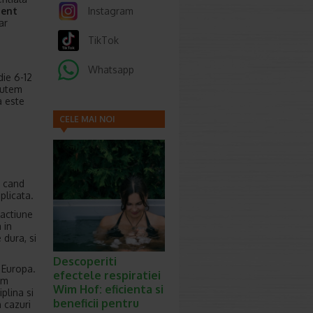
ment
Instagram
iar
TikTok
Whatsapp
ie 6-12
 Putem
a este
CELE MAI NOI
ARTICOLE
, cand
plicata.
 actiune
 in
 dura, si
Descoperiti
 Europa.
efectele respiratiei
um
Wim Hof: eficienta si
plina si
beneficii pentru
n cazuri