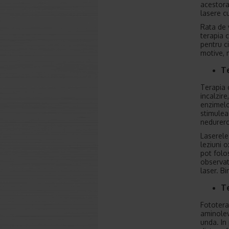
acestora
lasere c
Rata de 
terapia 
pentru ci
motive, 
Te
Terapia c
incalzire
enzimelo
stimulea
nedurero
Laserele
leziuni 
pot folo
observat
laser. Bi
T
Fototera
aminolev
unda. In 