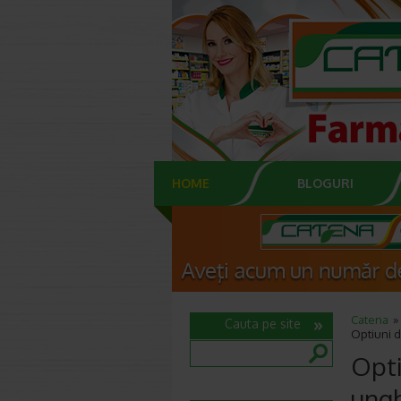
HOME
BLOGURI
Catena
Cauta pe site
Optiuni d
Opti
ungh