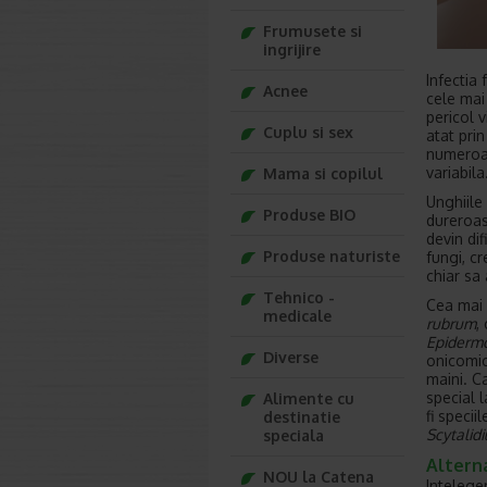
Frumusete si
ingrijire
Infectia
Acnee
cele mai
pericol v
Cuplu si sex
atat prin
numeroas
variabila
Mama si copilul
Unghiile 
Produse BIO
dureroas
devin di
Produse naturiste
fungi, c
chiar sa 
Tehnico -
Cea mai 
medicale
rubrum
,
Epiderm
Diverse
onicomic
maini. C
special l
Alimente cu
fi specii
destinatie
Scytalid
speciala
Altern
NOU la Catena
Intelege