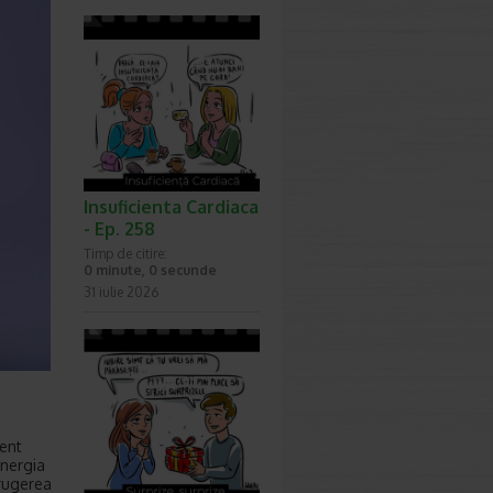
Insuficienta Cardiaca
- Ep. 258
Timp de citire:
0 minute, 0 secunde
31 iulie 2026
ment
energia
trugerea