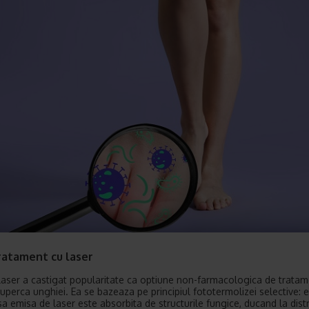
ratament cu laser
laser a castigat popularitate ca optiune non-farmacologica de trata
iuperca unghiei. Ea se bazeaza pe principiul fototermolizei selective: 
a emisa de laser este absorbita de structurile fungice, ducand la dis