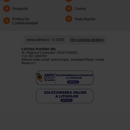
Prospecte
Cariere
Politica De
Toate Marcile
Confidentialitate
www.catena.ro - © 2026
Vezi varianta desktop
CATENA PHARMA SRL
Nr. Registrul Comerţului: J03/2710/2023
CUI: RO 3008793
Adresă sediu social: judetul Argeş, municipiul Piteşti, strada
Banat nr.2