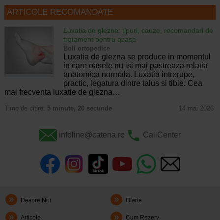
ARTICOLE RECOMANDATE
Luxatia de glezna: tipuri, cauze, recomandari de
tratament pentru acasa
Boli ortopedice
Luxatia de glezna se produce in momentul
in care oasele nu isi mai pastreaza relatia
anatomica normala. Luxatia intrerupe,
practic, legatura dintre talus si tibie. Cea
mai frecventa luxatie de glezna…
Timp de citire:
5 minute, 20 secunde
14 mai 2026
infoline@catena.ro
CallCenter
Despre Noi
Oferte
Articole
Cum Rezerv