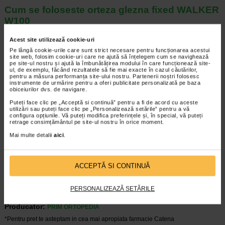
Cum se foloseste orteza glezna fixed WALKER
W100
Asezati piciorul in orteza din material textil si puneti piciorul
peste platforma prevazuta cu cele doua atele laterale.
Acest site utilizează cookie-uri
Inchideti orteza cu ajutorul benzilor cu scai.
Pe lângă cookie-urile care sunt strict necesare pentru funcționarea acestui
site web, folosim cookie-uri care ne ajută să înțelegem cum se navighează
TABEL MARIMI ORTEZA DE GLEZNA FIXED WALKER
pe site-ul nostru și ajută la îmbunătățirea modului în care funcționează site-
ul, de exemplu, făcând rezultatele să fie mai exacte în cazul căutărilor,
W100
pentru a măsura performanța site-ului nostru. Partenerii noștri folosesc
instrumente de urmărire pentru a oferi publicitate personalizată pe baza
Marime orteza
Marime incaltaminte
obiceiurilor dvs. de navigare.
Puteți face clic pe „Acceptă si continuă” pentru a fi de acord cu aceste
S
34 – 37
utilizări sau puteți face clic pe „Personalizează setările” pentru a vă
configura opțiunile. Vă puteți modifica preferințele și, în special, vă puteți
retrage consimțământul pe site-ul nostru în orice moment.
M
38 -41
Mai multe detalii
aici
.
L
42 – 46
ACCEPTĂ SI CONTINUĂ
PERSONALIZEAZĂ SETĂRILE
Producator:
PRIM ORTOPEDIA
*Pentru pret te asteptam in cea mai apropiata farmacie Catena