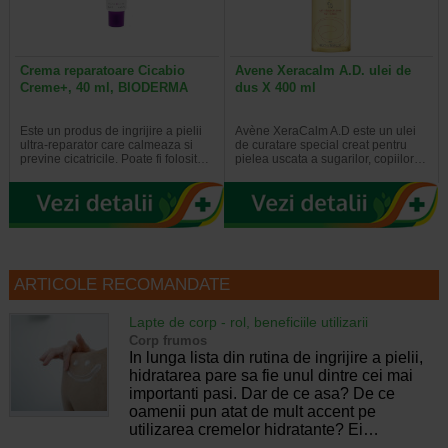
Crema reparatoare Cicabio
Avene Xeracalm A.D. ulei de
Creme+, 40 ml, BIODERMA
dus X 400 ml
Este un produs de ingrijire a pielii
Avène XeraCalm A.D este un ulei
ultra-reparator care calmeaza si
de curatare special creat pentru
previne cicatricile. Poate fi folosit…
pielea uscata a sugarilor, copiilor…
ARTICOLE RECOMANDATE
Lapte de corp - rol, beneficiile utilizarii
Corp frumos
In lunga lista din rutina de ingrijire a pielii,
hidratarea pare sa fie unul dintre cei mai
importanti pasi. Dar de ce asa? De ce
oamenii pun atat de mult accent pe
utilizarea cremelor hidratante? Ei…