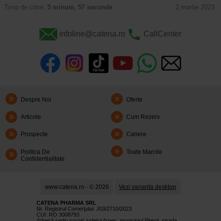
Timp de citire:
5 minute, 57 secunde
2 martie 2023
infoline@catena.ro
CallCenter
Despre Noi
Oferte
Articole
Cum Rezerv
Prospecte
Cariere
Politica De
Toate Marcile
Confidentialitate
www.catena.ro - © 2026
Vezi varianta desktop
CATENA PHARMA SRL
Nr. Registrul Comerţului: J03/2710/2023
CUI: RO 3008793
Adresă sediu social: judetul Argeş, municipiul Piteşti, strada