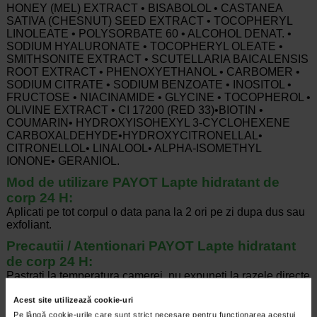
HONEY (MEL) EXTRACT • BISABOLOL • CASTANEA
SATIVA (CHESNUT) SEED EXTRACT • TOCOPHERYL
LINOLEATE • POLYSORBATE 60 • ALCOHOL DENAT. •
SODIUM HYALURONATE • TOCOPHERYL OLEATE •
SMITHSONITE EXTRACT • SCUTELLARIA BAICALENSIS
ROOT EXTRACT • PHENOXYETHANOL • CARBOMER •
SODIUM CITRATE • SODIUM BENZOATE • INOSITOL •
FRUCTOSE • NIACINAMIDE • GLYCINE • TOCOPHEROL •
OLIVINE EXTRACT • CI 17200 (RED 33)•BIOTIN •
COUMARIN• HYDROXYISOHEXYL 3-CYCLOHEXENE
CARBOXALDEHYDE•HYDROXYCITRONELLAL•
CITRONELLOL• LINALOOL• ALPHA-ISOMETHYL
IONONE• GERANIOL.
Mod de utilizare PAYOT Lapte hidratant de
corp 24 H:
Aplicati pe tot corpul o data pana la 2 ori pe zi dupa dus sau
exfoliant.
Precautii / Atentionari PAYOT Lapte hidratant
de corp 24 H:
Pastrati la temperatura camerei, nu expuneti la razele directe
ale soarelui, nu congelati.
Acest site utilizează cookie-uri
Pe lângă cookie-urile care sunt strict necesare pentru funcționarea acestui