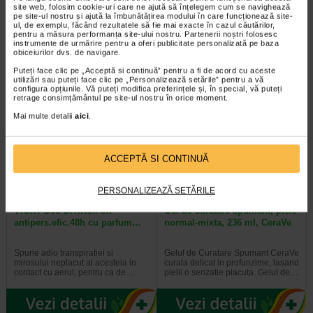
site web, folosim cookie-uri care ne ajută să înțelegem cum se navighează
pe site-ul nostru și ajută la îmbunătățirea modului în care funcționează site-
Producator:
LABORATOIRES PAYOT
ul, de exemplu, făcând rezultatele să fie mai exacte în cazul căutărilor,
pentru a măsura performanța site-ului nostru. Partenerii noștri folosesc
*Pentru pret te asteptam in cea mai apropiata farmacie Catena
instrumente de urmărire pentru a oferi publicitate personalizată pe baza
obiceiurilor dvs. de navigare.
Puteți face clic pe „Acceptă si continuă” pentru a fi de acord cu aceste
VEZI PRODUSE DIN ACEEASI CATEGORIE
utilizări sau puteți face clic pe „Personalizează setările” pentru a vă
configura opțiunile. Vă puteți modifica preferințele și, în special, vă puteți
retrage consimțământul pe site-ul nostru în orice moment.
-35% Preț întreg:
65.50 Lei
-15% Preț întreg:
63.80 Lei
Preț redus: 42.58 Lei
Preț redus: 54.23 Lei
Mai multe detalii
aici
.
ACCEPTĂ SI CONTINUĂ
PERSONALIZEAZĂ SETĂRILE
VICHY-Deo D.T.Roll-on
Gel de curatare spumant, piele
antipers.efic.48h cu parfum…
normal-mixta, 236 ml, CeraVe
Spune adio transpiratiei si
Gelul de Curatare Spumant CeraVe
mirosului neplacut al acesteia in
curata delicat in profunzime, lasand
contact cu aerul, pentru ca de…
pielii o senzatie placuta. Gelul de…