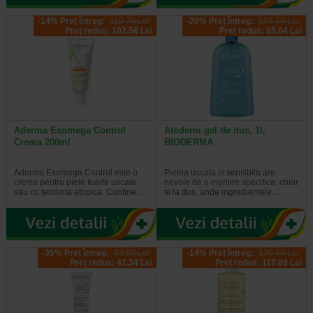
-14% Preț întreg:
119.70 Lei
-20% Preț întreg:
106.30 Lei
Preț redus: 102.58 Lei
Preț redus: 85.04 Lei
Aderma Exomega Control
Atoderm gel de dus, 1l,
Crema 200ml
BIODERMA
Aderma Exomega Control este o
Pielea uscata si sensibila are
crema pentru piele foarte uscata
nevoie de o ingrijire specifica, chiar
sau cu tendinta atopica. Contine…
si la dus, unde ingredientele…
-35% Preț întreg:
63.60 Lei
-14% Preț întreg:
136,60 Lei
Preț redus: 41.34 Lei
Preț redus: 117.09 Lei