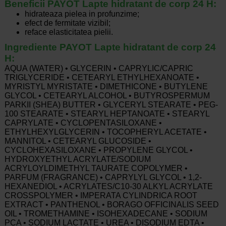
Beneficii PAYOT Lapte hidratant de corp 24 H:
hidrateaza pielea in profunzime;
efect de fermitate vizibil;
reface elasticitatea pielii.
Ingrediente PAYOT Lapte hidratant de corp 24
H:
AQUA (WATER) • GLYCERIN • CAPRYLIC/CAPRIC
TRIGLYCERIDE • CETEARYL ETHYLHEXANOATE •
MYRISTYL MYRISTATE • DIMETHICONE • BUTYLENE
GLYCOL • CETEARYL ALCOHOL • BUTYROSPERMUM
PARKII (SHEA) BUTTER • GLYCERYL STEARATE • PEG-
100 STEARATE • STEARYL HEPTANOATE • STEARYL
CAPRYLATE • CYCLOPENTASILOXANE •
ETHYLHEXYLGLYCERIN • TOCOPHERYL ACETATE •
MANNITOL • CETEARYL GLUCOSIDE •
CYCLOHEXASILOXANE • PROPYLENE GLYCOL •
HYDROXYETHYL ACRYLATE/SODIUM
ACRYLOYLDIMETHYL TAURATE COPOLYMER •
PARFUM (FRAGRANCE) • CAPRYLYL GLYCOL • 1,2-
HEXANEDIOL • ACRYLATES/C10-30 ALKYL ACRYLATE
CROSSPOLYMER • IMPERATA CYLINDRICA ROOT
EXTRACT • PANTHENOL • BORAGO OFFICINALIS SEED
OIL • TROMETHAMINE • ISOHEXADECANE • SODIUM
PCA • SODIUM LACTATE • UREA • DISODIUM EDTA •