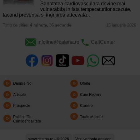
Sanatatea cardiovasculara devine mai
vulnerabila in fata temperaturilor scazute,
facand preventia si ingrijirea adecvata…
Timp de citire:
4 minute, 36 secunde
15 ianuarie 2026
infoline@catena.ro
CallCenter
Despre Noi
Oferte
Articole
Cum Rezerv
Prospecte
Cariere
Politica De
Toate Marcile
Confidentialitate
www.catena.ro - © 2026
Vezi varianta desktop