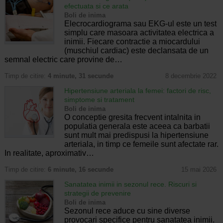
efectuata si ce arata
Boli de inima
Elecrocardiograma sau EKG-ul este un test
simplu care masoara activitatea electrica a
inimii. Fiecare contractie a miocardului
(muschiul cardiac) este declansata de un
semnal electric care provine de…
Timp de citire:
4 minute, 31 secunde
8 decembrie 2022
Hipertensiune arteriala la femei: factori de risc,
simptome si tratament
Boli de inima
O conceptie gresita frecvent intalnita in
populatia generala este aceea ca barbatii
sunt mult mai predispusi la hipertensiune
arteriala, in timp ce femeile sunt afectate rar.
In realitate, aproximativ…
Timp de citire:
6 minute, 16 secunde
15 mai 2026
Sanatatea inimii in sezonul rece. Riscuri si
strategii de prevenire
Boli de inima
Sezonul rece aduce cu sine diverse
provocari specifice pentru sanatatea inimii.