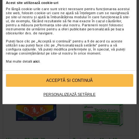
Acest site utilizează cookie-uri
Pe lângă cookie-urile care sunt strict necesare pentru funcționarea acestui
site web, folosim cookie-uri care ne ajută să înțelegem cum se navighează
pe site-ul nostru și ajută la îmbunătățirea modului în care funcționează site-
ul, de exemplu, făcând rezultatele să fie mai exacte în cazul căutărilor,
pentru a măsura performanța site-ului nostru. Partenerii noștri folosesc
instrumente de urmărire pentru a oferi publicitate personalizată pe baza
obiceiurilor dvs. de navigare.
Tensiometru automat pentru
BIO-VOLUME Sampon pentru
Puteți face clic pe „Acceptă si continuă” pentru a fi de acord cu aceste
incheietura DB-23
volum, 200 ml, BIOCLIN
utilizări sau puteți face clic pe „Personalizează setările” pentru a vă
configura opțiunile. Vă puteți modifica preferințele și, în special, vă puteți
retrage consimțământul pe site-ul nostru în orice moment.
Tensiometrul automat pentru
Bioclin Bio-Volume - sampon
incheietura mainii este un aparat
pentru volum - contine un
Mai multe detalii
aici
.
de dimensiuni mici, compact si…
surfactant inovator, fara sulfati…
ACCEPTĂ SI CONTINUĂ
PERSONALIZEAZĂ SETĂRILE