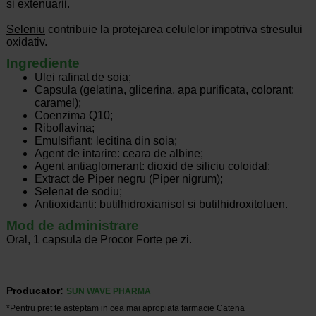
si extenuarii.
Seleniu
contribuie la protejarea celulelor impotriva stresului
oxidativ.
Ingrediente
Ulei rafinat de soia;
Capsula (gelatina, glicerina, apa purificata, colorant:
caramel);
Coenzima Q10;
Riboflavina;
Emulsifiant: lecitina din soia;
Agent de intarire: ceara de albine;
Agent antiaglomerant: dioxid de siliciu coloidal;
Extract de Piper negru (Piper nigrum);
Selenat de sodiu;
Antioxidanti: butilhidroxianisol si butilhidroxitoluen.
Mod de administrare
Oral, 1 capsula de Procor Forte pe zi.
Producator:
SUN WAVE PHARMA
*Pentru pret te asteptam in cea mai apropiata farmacie Catena