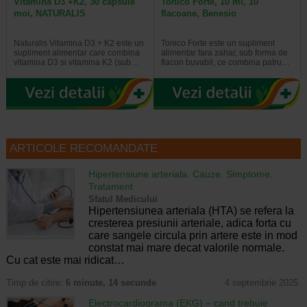
Vitamina D3 +K2, 30 capsule
Tonico Forte, 10 ml, 10
moi, NATURALIS
flacoane, Benesio
Naturalis Vitamina D3 + K2 este un
Tonico Forte este un supliment
supliment alimentar care combina
alimentar fara zahar, sub forma de
vitamina D3 si vitamina K2 (sub…
flacon buvabil, ce combina patru…
ARTICOLE RECOMANDATE
Hipertensiune arteriala. Cauze. Simptome.
Tratament
Sfatul Medicului
Hipertensiunea arteriala (HTA) se refera la
cresterea presiunii arteriale, adica forta cu
care sangele circula prin artere este in mod
constat mai mare decat valorile normale.
Cu cat este mai ridicat…
Timp de citire:
6 minute, 14 secunde
4 septembrie 2025
Electrocardiograma (EKG) – cand trebuie