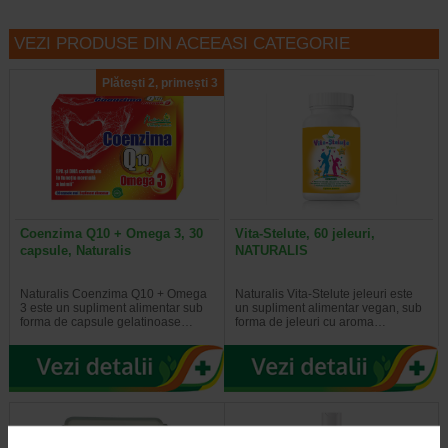
VEZI PRODUSE DIN ACEEASI CATEGORIE
Plătești 2, primești 3
Coenzima Q10 + Omega 3, 30
Vita-Stelute, 60 jeleuri,
capsule, Naturalis
NATURALIS
Naturalis Coenzima Q10 + Omega
Naturalis Vita-Stelute jeleuri este
3 este un supliment alimentar sub
un supliment alimentar vegan, sub
forma de capsule gelatinoase…
forma de jeleuri cu aroma…