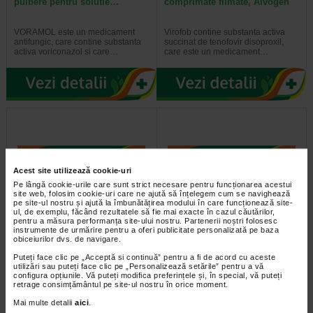
pulbere pentru solutie…
comprimate filmate, Alvogen
VORAMOL este un medicament
Virofob contine substanta activa
antifungic, care contine substanta
succinat de tenofovir disoproxil,
activa voriconazol si care…
care este un medicament…
Acest site utilizează cookie-uri
Pe lângă cookie-urile care sunt strict necesare pentru funcționarea acestui
site web, folosim cookie-uri care ne ajută să înțelegem cum se navighează
pe site-ul nostru și ajută la îmbunătățirea modului în care funcționează site-
ul, de exemplu, făcând rezultatele să fie mai exacte în cazul căutărilor,
pentru a măsura performanța site-ului nostru. Partenerii noștri folosesc
Voramol, 200 mg, 30
Coxient 120 mg, 7 comprimate
instrumente de urmărire pentru a oferi publicitate personalizată pe baza
comprimate filmate, Alvogen
filmate, Alvogen
obiceiurilor dvs. de navigare.
Puteți face clic pe „Acceptă si continuă” pentru a fi de acord cu aceste
VORAMOL contine substanta
Coxient este un medicament care
utilizări sau puteți face clic pe „Personalizează setările” pentru a vă
activa voriconazol. VORAMOL este
contine substanta activa etoricoxib
configura opțiunile. Vă puteți modifica preferințele și, în special, vă puteți
un medicament antifungic care…
si face parte dintr-un grup de…
retrage consimțământul pe site-ul nostru în orice moment.
Mai multe detalii
aici
.