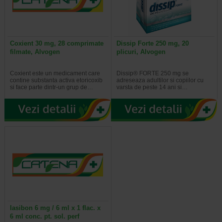
Coxient 30 mg, 28 comprimate
Dissip Forte 250 mg, 20
filmate, Alvogen
plicuri, Alvogen
Coxient este un medicament care
Dissip® FORTE 250 mg se
contine substanta activa etoricoxib
adreseaza adultilor si copiilor cu
si face parte dintr-un grup de…
varsta de peste 14 ani si…
Iasibon 6 mg / 6 ml x 1 flac. x
6 ml conc. pt. sol. perf