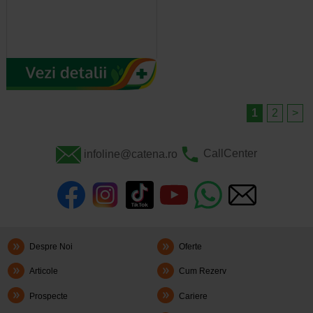
1
2
>
infoline@catena.ro
CallCenter
Despre Noi
Oferte
Articole
Cum Rezerv
Prospecte
Cariere