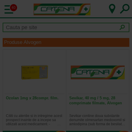
40
Produse Alvogen
Ozolan 1mg x 28compr. film.
Sevikar, 40 mg / 5 mg, 28
comprimate filmate, Alvogen
Cititi cu atentie si in intregime acest
Sevikar contine doua substante
prospect inainte de a incepe sa
denumite olmesartan medoxomil si
utilizati acest medicament. - …
amlodipina (sub forma de besilat…