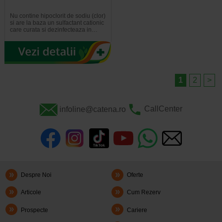
Nu contine hipoclorit de sodiu (clor)
si are la baza un sulfactant cationic
care curata si dezinfecteaza in…
1
2
>
infoline@catena.ro
CallCenter
Despre Noi
Oferte
Articole
Cum Rezerv
Prospecte
Cariere