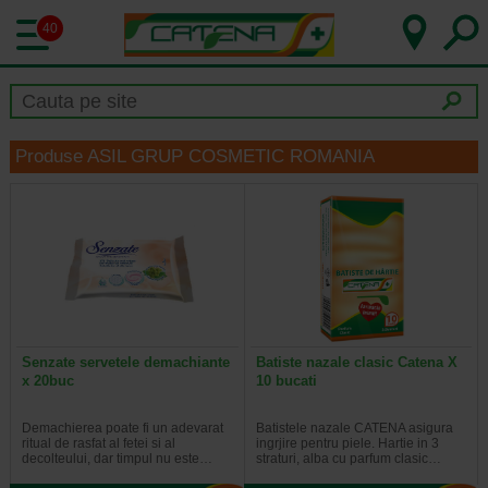
40
Produse ASIL GRUP COSMETIC ROMANIA
Senzate servetele demachiante
Batiste nazale clasic Catena X
x 20buc
10 bucati
Demachierea poate fi un adevarat
Batistele nazale CATENA asigura
ritual de rasfat al fetei si al
ingrjire pentru piele. Hartie in 3
decolteului, dar timpul nu este…
straturi, alba cu parfum clasic…