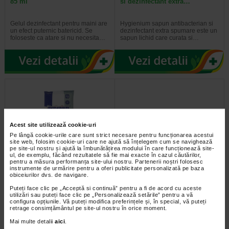
85 ml
si dezinfectant extra…
Gelul dezinfectant pentru maini are
Hygienium sapun antibacterian si
un efect puternic batericid. Se
dezinfectant extra spumare este un
foloseste ca atare si nu necesita…
sapun lichid care curata si…
Acest site utilizează cookie-uri
Pe lângă cookie-urile care sunt strict necesare pentru funcționarea acestui
site web, folosim cookie-uri care ne ajută să înțelegem cum se navighează
pe site-ul nostru și ajută la îmbunătățirea modului în care funcționează site-
ul, de exemplu, făcând rezultatele să fie mai exacte în cazul căutărilor,
pentru a măsura performanța site-ului nostru. Partenerii noștri folosesc
Hygienium servetele umede
Hygienium servetele umede
instrumente de urmărire pentru a oferi publicitate personalizată pe baza
antibacteriene, 24 bucati
incontinenta, 72 bucati
obiceiurilor dvs. de navigare.
Puteți face clic pe „Acceptă si continuă” pentru a fi de acord cu aceste
Servetele umede antibacteriene de
Servetelele pentru incontinenta
utilizări sau puteți face clic pe „Personalizează setările” pentru a vă
buzunar Hygienium (24 bucati) -
sunt realizate dintr-un material
configura opțiunile. Vă puteți modifica preferințele și, în special, vă puteți
sunt concepute pentru a curata…
moale si sunt imbibate intr-o…
retrage consimțământul pe site-ul nostru în orice moment.
Mai multe detalii
aici
.