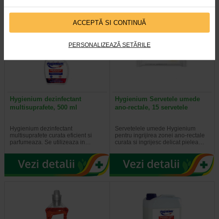
ACCEPTĂ SI CONTINUĂ
PERSONALIZEAZĂ SETĂRILE
Hygienium dezinfectant
Hygienium Servetele umede
multisuprafete, 500 ml
ano-rectale, 15 servetele
Hygienium dezinfectant
Servetelele umede Hygienium
multisuprafete curata eficient si
pentru ingrijirea zonei ano-rectale
parfumeaza. Se utilizeaza in…
curata si ingrijesc delicat pielea…