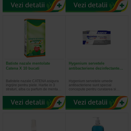
Batiste nazale mentolate
Hygenium servetele
Catena X 10 bucati
antibacteriene dezinfectante…
Batistele nazale CATENA asigura
Hygenium servetele umede
ingrjire pentru piele. Hartie in 3
antibacteriene sunt special
straturi, alba cu parfum de menta…
concepute pentru curatarea si…