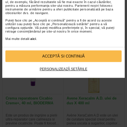
ul, de exemplu, făcând rezultatele să fie mai exacte în cazul căutărilor,
Aderma Exomega Control
Atoderm gel de dus, 1l,
pentru a măsura performanța site-ului nostru. Partenerii noștri folosesc
Crema 200ml
BIODERMA
instrumente de urmărire pentru a oferi publicitate personalizată pe baza
obiceiurilor dvs. de navigare.
Puteți face clic pe „Acceptă si continuă” pentru a fi de acord cu aceste
Aderma Exomega Control este o
Pielea uscata si sensibila are
utilizări sau puteți face clic pe „Personalizează setările” pentru a vă
crema pentru piele foarte uscata
nevoie de o ingrijire specifica, chiar
configura opțiunile. Vă puteți modifica preferințele și, în special, vă puteți
sau cu tendinta atopica. Contine…
si la dus, unde ingredientele…
retrage consimțământul pe site-ul nostru în orice moment.
Mai multe detalii
aici
.
-35% Preț întreg:
63.60 Lei
-14% Preț întreg:
136,60 Lei
ACCEPTĂ SI CONTINUĂ
Preț redus: 41.34 Lei
Preț redus: 117.09 Lei
PERSONALIZEAZĂ SETĂRILE
Crema reparatoare Cicabio
Avene Xeracalm A.D. ulei de
Creme+, 40 ml, BIODERMA
dus X 400 ml
Este un produs de ingrijire a pielii
Avène XeraCalm A.D este un ulei
ultra-reparator care calmeaza si
de curatare special creat pentru
previne cicatricile. Poate fi folosit…
pielea uscata a sugarilor, copiilor…