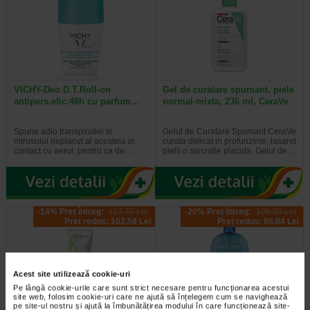
VICHY-Deo D.T.Roll-on
Gel de curatare spumant, piele
antipers.efic.48h cu parfum…
normal-mixta, 236 ml, CeraVe
Spune adio transpiratiei si
Gelul de Curatare Spumant CeraVe
mirosului neplacut al acesteia in
curata delicat in profunzime, lasand
contact cu aerul, pentru ca de…
pielii o senzatie placuta. Gelul de…
-14% Preț întreg:
119.70 Lei
-20% Preț întreg:
106.30 Lei
Preț redus: 102.58 Lei
Preț redus: 85.04 Lei
Acest site utilizează cookie-uri
Pe lângă cookie-urile care sunt strict necesare pentru funcționarea acestui
site web, folosim cookie-uri care ne ajută să înțelegem cum se navighează
pe site-ul nostru și ajută la îmbunătățirea modului în care funcționează site-