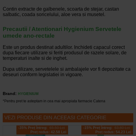
Contin extracte de galbenele, scoarta de stejar, castan
salbatic, coada soricelului, aloe vera si musetel.
Precautii / Atentionari Hygienium Servetele
umede ano-rectale
Este un produs destinat adultilor. Inchideti capacul corect
dupa fiecare utilizare si feriti produsul de razele solare, de
temperaturi inalte si de inghet.
Dupa utilizare, servetelele si ambalajele vor fi depozitate ca
deseuri conform legislatiei in vigoare.
Brand:
HYGIENIUM
*Pentru pret te asteptam in cea mai apropiata farmacie Catena
VEZI PRODUSE DIN ACEEASI CATEGORIE
-35% Preț întreg:
65.50 Lei
-15% Preț întreg:
63.80 Lei
Preț redus: 42.58 Lei
Preț redus: 54.23 Lei