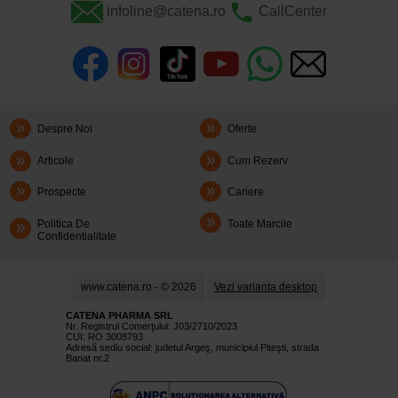
infoline@catena.ro
CallCenter
Despre Noi
Oferte
Articole
Cum Rezerv
Prospecte
Cariere
Politica De
Toate Marcile
Confidentialitate
www.catena.ro - © 2026
Vezi varianta desktop
CATENA PHARMA SRL
Nr. Registrul Comerţului: J03/2710/2023
CUI: RO 3008793
Adresă sediu social: judetul Argeş, municipiul Piteşti, strada
Banat nr.2