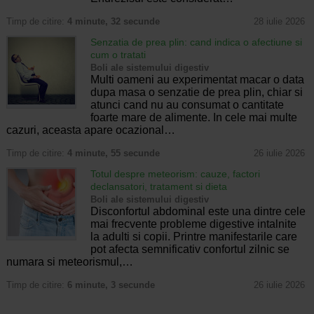
Timp de citire:
4 minute, 32 secunde
28 iulie 2026
Senzatia de prea plin: cand indica o afectiune si
cum o tratati
Boli ale sistemului digestiv
Multi oameni au experimentat macar o data
dupa masa o senzatie de prea plin, chiar si
atunci cand nu au consumat o cantitate
foarte mare de alimente. In cele mai multe
cazuri, aceasta apare ocazional…
Timp de citire:
4 minute, 55 secunde
26 iulie 2026
Totul despre meteorism: cauze, factori
declansatori, tratament si dieta
Boli ale sistemului digestiv
Disconfortul abdominal este una dintre cele
mai frecvente probleme digestive intalnite
la adulti si copii. Printre manifestarile care
pot afecta semnificativ confortul zilnic se
numara si meteorismul,…
Timp de citire:
6 minute, 3 secunde
26 iulie 2026