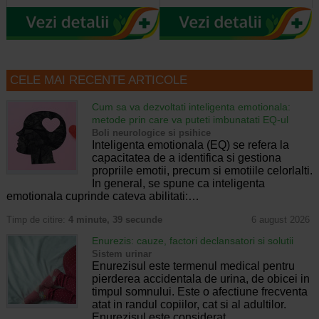
CELE MAI RECENTE ARTICOLE
Cum sa va dezvoltati inteligenta emotionala:
metode prin care va puteti imbunatati EQ-ul
Boli neurologice si psihice
Inteligenta emotionala (EQ) se refera la
capacitatea de a identifica si gestiona
propriile emotii, precum si emotiile celorlalti.
In general, se spune ca inteligenta
emotionala cuprinde cateva abilitati:…
Timp de citire:
4 minute, 39 secunde
6 august 2026
Enurezis: cauze, factori declansatori si solutii
Sistem urinar
Enurezisul este termenul medical pentru
pierderea accidentala de urina, de obicei in
timpul somnului. Este o afectiune frecventa
atat in randul copiilor, cat si al adultilor.
Enurezisul este considerat…