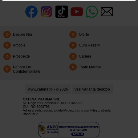
Despre Noi
Oferte
Articole
Cum Rezerv
Prospecte
Cariere
Politica De
Toate Marcile
Confidentialitate
www.catena.ro - © 2026
Vezi varianta desktop
CATENA PHARMA SRL
Nr. Registrul Comerţului: J03/2710/2023
CUI: RO 3008793
Adresă sediu social: judetul Argeş, municipiul Piteşti, strada
Banat nr.2