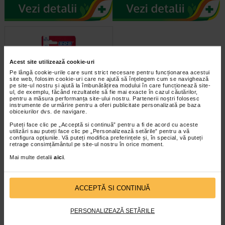
Acest site utilizează cookie-uri
Pe lângă cookie-urile care sunt strict necesare pentru funcționarea acestui
site web, folosim cookie-uri care ne ajută să înțelegem cum se navighează
pe site-ul nostru și ajută la îmbunătățirea modului în care funcționează site-
ul, de exemplu, făcând rezultatele să fie mai exacte în cazul căutărilor,
pentru a măsura performanța site-ului nostru. Partenerii noștri folosesc
instrumente de urmărire pentru a oferi publicitate personalizată pe baza
SOS Gel tratare afte bucale,
obiceiurilor dvs. de navigare.
15ml
Puteți face clic pe „Acceptă si continuă” pentru a fi de acord cu aceste
utilizări sau puteți face clic pe „Personalizează setările” pentru a vă
configura opțiunile. Vă puteți modifica preferințele și, în special, vă puteți
Gelul de vindecare orala SOS este
retrage consimțământul pe site-ul nostru în orice moment.
un produs medical cu efecte
mecanice si fizice pentru tratarea…
Mai multe detalii
aici
.
ACCEPTĂ SI CONTINUĂ
PERSONALIZEAZĂ SETĂRILE
infoline@catena.ro
CallCenter