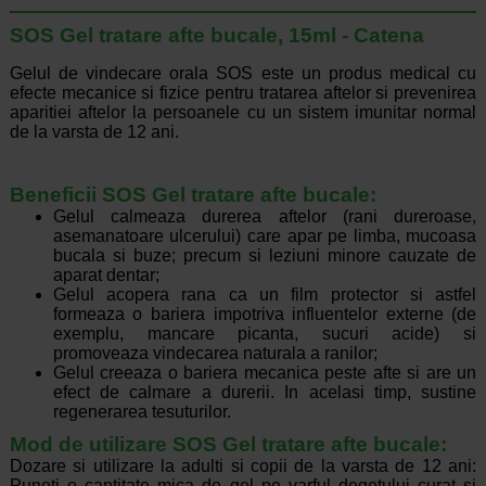
SOS Gel tratare afte bucale, 15ml - Catena
Gelul de vindecare orala SOS este un produs medical cu
efecte mecanice si fizice pentru tratarea aftelor si prevenirea
aparitiei aftelor la persoanele cu un sistem imunitar normal
de la varsta de 12 ani.
Beneficii SOS Gel tratare afte bucale:
Gelul calmeaza durerea aftelor (rani dureroase,
asemanatoare ulcerului) care apar pe limba, mucoasa
bucala si buze; precum si leziuni minore cauzate de
aparat dentar;
Gelul acopera rana ca un film protector si astfel
formeaza o bariera impotriva influentelor externe (de
exemplu, mancare picanta, sucuri acide) si
promoveaza vindecarea naturala a ranilor;
Gelul creeaza o bariera mecanica peste afte si are un
efect de calmare a durerii. In acelasi timp, sustine
regenerarea tesuturilor.
Mod de utilizare SOS Gel tratare afte bucale:
Dozare si utilizare la adulti si copii de la varsta de 12 ani:
Puneti o cantitate mica de gel pe varful degetului curat si