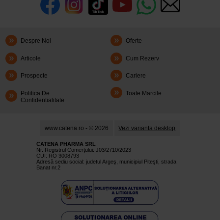
Despre Noi
Oferte
Articole
Cum Rezerv
Prospecte
Cariere
Politica De
Toate Marcile
Confidentialitate
www.catena.ro - © 2026
Vezi varianta desktop
CATENA PHARMA SRL
Nr. Registrul Comerţului: J03/2710/2023
CUI: RO 3008793
Adresă sediu social: judetul Argeş, municipiul Piteşti, strada
Banat nr.2