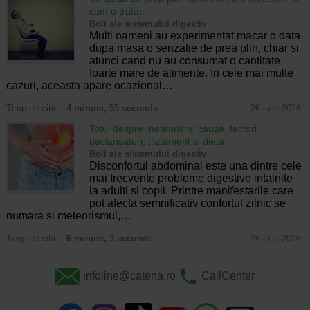
cum o tratati
Boli ale sistemului digestiv
Multi oameni au experimentat macar o data
dupa masa o senzatie de prea plin, chiar si
atunci cand nu au consumat o cantitate
foarte mare de alimente. In cele mai multe
cazuri, aceasta apare ocazional…
Timp de citire:
4 minute, 55 secunde
26 iulie 2026
Totul despre meteorism: cauze, factori
declansatori, tratament si dieta
Boli ale sistemului digestiv
Disconfortul abdominal este una dintre cele
mai frecvente probleme digestive intalnite
la adulti si copii. Printre manifestarile care
pot afecta semnificativ confortul zilnic se
numara si meteorismul,…
Timp de citire:
6 minute, 3 secunde
26 iulie 2026
infoline@catena.ro
CallCenter