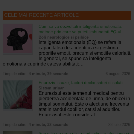
CELE MAI RECENTE ARTICOLE
Cum sa va dezvoltati inteligenta emotionala:
metode prin care va puteti imbunatati EQ-ul
Boli neurologice si psihice
Inteligenta emotionala (EQ) se refera la
capacitatea de a identifica si gestiona
propriile emotii, precum si emotiile celorlalti.
In general, se spune ca inteligenta
emotionala cuprinde cateva abilitati:…
Timp de citire:
4 minute, 39 secunde
6 august 2026
Enurezis: cauze, factori declansatori si solutii
Sistem urinar
Enurezisul este termenul medical pentru
pierderea accidentala de urina, de obicei in
timpul somnului. Este o afectiune frecventa
atat in randul copiilor, cat si al adultilor.
Enurezisul este considerat…
Timp de citire:
4 minute, 32 secunde
28 iulie 2026
Senzatia de prea plin: cand indica o afectiune si