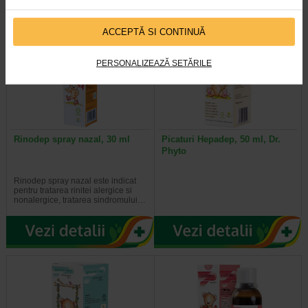
ACCEPTĂ SI CONTINUĂ
PERSONALIZEAZĂ SETĂRILE
Rinodep spray nazal, 30 ml
Picaturi Hepadep, 50 ml, Dr.
Phyto
Rinodep spray nazal este indicat
pentru tratarea rinitei alergice si
nonalergice, tratarea sindromului…