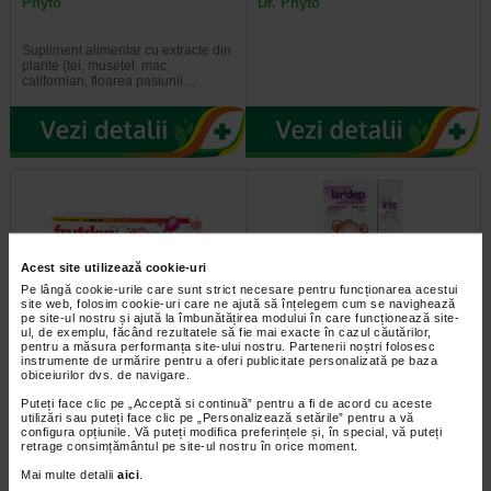
Phyto
Dr. Phyto
Supliment alimentar cu extracte din
plante (tei, musetel, mac
californian, floarea pasiunii…
Acest site utilizează cookie-uri
Pe lângă cookie-urile care sunt strict necesare pentru funcționarea acestui
site web, folosim cookie-uri care ne ajută să înțelegem cum se navighează
pe site-ul nostru și ajută la îmbunătățirea modului în care funcționează site-
ul, de exemplu, făcând rezultatele să fie mai exacte în cazul căutărilor,
pentru a măsura performanța site-ului nostru. Partenerii noștri folosesc
Frutdep Immuno, 10 flacoane
Laridep spray, 30 ml
instrumente de urmărire pentru a oferi publicitate personalizată pe baza
monodoza, 10 ml, Dr. Phyto
obiceiurilor dvs. de navigare.
Puteți face clic pe „Acceptă si continuă” pentru a fi de acord cu aceste
Supliment alimentar pe baza de
Mucoasa orofaringiana este foarte
utilizări sau puteți face clic pe „Personalizează setările” pentru a vă
betaglucan, lactoferina, resveratrol,
sensibila la actiunea nociva a
configura opțiunile. Vă puteți modifica preferințele și, în special, vă puteți
vitamina C, betacaroten, vitamine…
virusurilor, mai ales in sezonul…
retrage consimțământul pe site-ul nostru în orice moment.
Mai multe detalii
aici
.