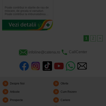
Poate contribui in starile de rau de
miscare, de greata si varsaturi.
Poate contribui la imbunatatirea…
1
2
>
infoline@catena.ro
CallCenter
Despre Noi
Oferte
Articole
Cum Rezerv
Prospecte
Cariere