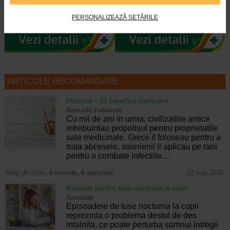
Bombovit este un supliment
Naturalis Bombovit De Calatorie
alimentar sub forma de acadea, pe
este un supliment alimentar
baza de ingrediente de origine…
inovator, sub forma de acadea…
PERSONALIZEAZĂ SETĂRILE
ARTICOLE RECOMANDATE
Propolis - 10 beneficii uimitoare
Remedii naturiste
Cu mii de ani in urma, civilizatiile antice
intrebuintau propolisul pentru proprietatile
sale medicinale. Grecii il foloseau pentru a
trata abcesele, asierienii il aplicau pe rani
pentru a combate infectiile…
Timp de citire:
6 minute, 6 secunde
12 mai 2026
Remedii pentru tuse nocturna la copii
Sanatate
Episoadele de tuse nocturna la copii
reprezinta o problema destul de des
intalnita, ce poate perturba somnul intregii