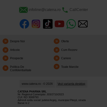
infoline@catena.ro
CallCenter
Despre Noi
Oferte
Articole
Cum Rezerv
Prospecte
Cariere
Politica De
Toate Marcile
Confidentialitate
www.catena.ro - © 2026
Vezi varianta desktop
CATENA PHARMA SRL
Nr. Registrul Comerţului: J03/2710/2023
CUI: RO 3008793
Adresă sediu social: judetul Argeş, municipiul Piteşti, strada
Banat nr.2