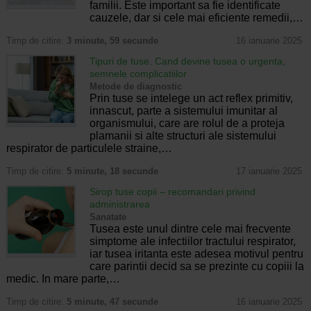
familii. Este important sa fie identificate
cauzele, dar si cele mai eficiente remedii,…
Timp de citire:
3 minute, 59 secunde
16 ianuarie 2025
Tipuri de tuse. Cand devine tusea o urgenta,
semnele complicatiilor
Metode de diagnostic
Prin tuse se intelege un act reflex primitiv,
innascut, parte a sistemului imunitar al
organismului, care are rolul de a proteja
plamanii si alte structuri ale sistemului
respirator de particulele straine,…
Timp de citire:
5 minute, 18 secunde
17 ianuarie 2025
Sirop tuse copii – recomandari privind
administrarea
Sanatate
Tusea este unul dintre cele mai frecvente
simptome ale infectiilor tractului respirator,
iar tusea iritanta este adesea motivul pentru
care parintii decid sa se prezinte cu copiii la
medic. In mare parte,…
Timp de citire:
5 minute, 47 secunde
16 ianuarie 2025