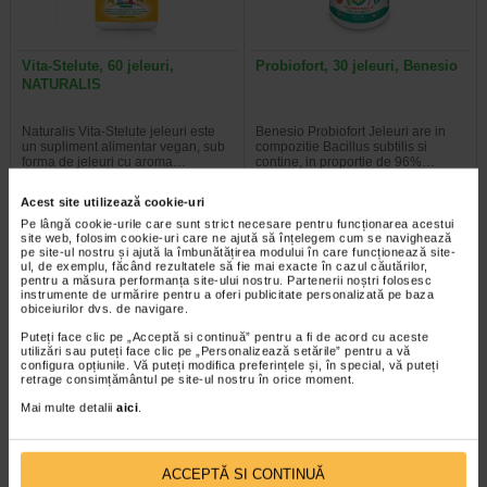
Vita-Stelute, 60 jeleuri,
Probiofort, 30 jeleuri, Benesio
NATURALIS
Naturalis Vita-Stelute jeleuri este
Benesio Probiofort Jeleuri are in
un supliment alimentar vegan, sub
compozitie Bacillus subtilis si
forma de jeleuri cu aroma…
contine, in proportie de 96%…
Acest site utilizează cookie-uri
Pe lângă cookie-urile care sunt strict necesare pentru funcționarea acestui
site web, folosim cookie-uri care ne ajută să înțelegem cum se navighează
pe site-ul nostru și ajută la îmbunătățirea modului în care funcționează site-
Plătești 2, primești 3
Plătești 2, primești 3
ul, de exemplu, făcând rezultatele să fie mai exacte în cazul căutărilor,
pentru a măsura performanța site-ului nostru. Partenerii noștri folosesc
instrumente de urmărire pentru a oferi publicitate personalizată pe baza
obiceiurilor dvs. de navigare.
Puteți face clic pe „Acceptă si continuă” pentru a fi de acord cu aceste
utilizări sau puteți face clic pe „Personalizează setările” pentru a vă
configura opțiunile. Vă puteți modifica preferințele și, în special, vă puteți
retrage consimțământul pe site-ul nostru în orice moment.
Mai multe detalii
aici
.
Acadele Bombovit de gat, 6 g,
Acadele Bombovit de
6 acadele, NATURALIS
Calatorie, 6 g, 6 acadele…
ACCEPTĂ SI CONTINUĂ