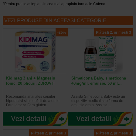
*Pentru pret te asteptam in cea mai apropiata farmacie Catena
VEZI PRODUSE DIN ACEEASI CATEGORIE
-25%
Plătești 2, primești 3
Kidimag 3 ani + Magneziu
Simeticona Baby, simeticona
Ionic, 20 plicuri, ZDROVIT
40mg/ml, emulsie, 50 ml…
Recomandat mai ales copiilor
Assista Simeticona Baby este un
hiperactivi si cu deficit de atentie.
dispozitiv medical sub forma de
Fara lactoza.Fara gluten…
emulsie orala. Assista…
Plătești 2, primești 3
Plătești 2, primești 3