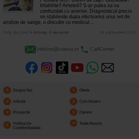
Iritabilite? Ameteli? S-ar putea sa va
confruntati cu anemie. Diagnosticul precis
se stabileste dupa efectuarea unui set de
analize de sange, o discutie cu medicul…
Timp de citire:
6 minute, 8 secunde
14 septembrie 2023
infoline@catena.ro
CallCenter
Despre Noi
Oferte
Articole
Cum Rezerv
Prospecte
Cariere
Politica De
Toate Marcile
Confidentialitate