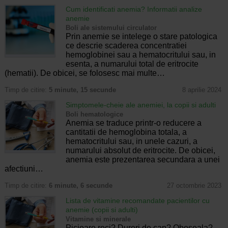
Cum identificati anemia? Informatii analize
anemie
Boli ale sistemului circulator
Prin anemie se intelege o stare patologica
ce descrie scaderea concentratiei
hemoglobinei sau a hematocritului sau, in
esenta, a numarului total de eritrocite
(hematii). De obicei, se folosesc mai multe…
Timp de citire:
5 minute, 15 secunde
8 aprilie 2024
Simptomele-cheie ale anemiei, la copii si adulti
Boli hematologice
Anemia se traduce printr-o reducere a
cantitatii de hemoglobina totala, a
hematocritului sau, in unele cazuri, a
numarului absolut de eritrocite. De obicei,
anemia este prezentarea secundara a unei
afectiuni…
Timp de citire:
6 minute, 6 secunde
27 octombrie 2023
Lista de vitamine recomandate pacientilor cu
anemie (copii si adulti)
Vitamine si minerale
Picioare reci? Dureri de cap? Oboseala?