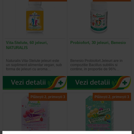
Vita-Stelute, 60 jeleuri,
Probiofort, 30 jeleuri, Benesio
NATURALIS
Naturalis Vita-Stelute jeleuri este
Benesio Probiofort Jeleuri are in
un supliment alimentar vegan, sub
compozitie Bacillus subtilis si
forma de jeleuri cu aroma…
contine, in proportie de 96%…
Plătești 2, primești 3
Plătești 2, primești 3