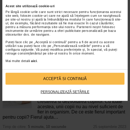
Acest site utilizează cookie-uri
Acadele Bombovit de gat, 6 g,
Acadele Bombovit de
Pe lângă cookie-urile care sunt strict necesare pentru funcționarea acestui
6 acadele, NATURALIS
Calatorie, 6 g, 6 acadele…
site web, folosim cookie-uri care ne ajută să înțelegem cum se navighează
pe site-ul nostru și ajută la îmbunătățirea modului în care funcționează site-
ul, de exemplu, făcând rezultatele să fie mai exacte în cazul căutărilor,
Bombovit este un supliment
Naturalis Bombovit De Calatorie
pentru a măsura performanța site-ului nostru. Partenerii noștri folosesc
alimentar sub forma de acadea, pe
este un supliment alimentar
instrumente de urmărire pentru a oferi publicitate personalizată pe baza
baza de ingrediente de origine…
inovator, sub forma de acadea…
obiceiurilor dvs. de navigare.
Puteți face clic pe „Acceptă si continuă” pentru a fi de acord cu aceste
utilizări sau puteți face clic pe „Personalizează setările” pentru a vă
configura opțiunile. Vă puteți modifica preferințele și, în special, vă puteți
retrage consimțământul pe site-ul nostru în orice moment.
Mai multe detalii
aici
.
ARTICOLE RECOMANDATE
ACCEPTĂ SI CONTINUĂ
Lipsa de fier la copii: simptome, cauze,
diagnostic, tratament si preventie
Sanatate
PERSONALIZEAZĂ SETĂRILE
Fierul este un nutrient esential pentru
cresterea si dezvoltarea copiilor. Cu toate
acestea, unii copii nu au nivel suficient de
fier in organism. De ce este fierul important
pentru copii? Fierul ajuta…
Timp de citire:
5 minute, 10 secunde
25 septembrie 2023