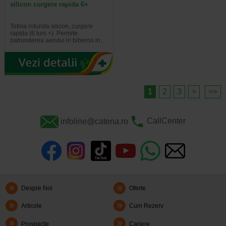
silicon curgere rapida 6+
Tetina rotunda silicon, curgere
rapida (6 luni +). Permite
patrunderea aerului in biberon in…
1
2
3
>
>>
infoline@catena.ro
CallCenter
Despre Noi
Oferte
Articole
Cum Rezerv
Prospecte
Cariere