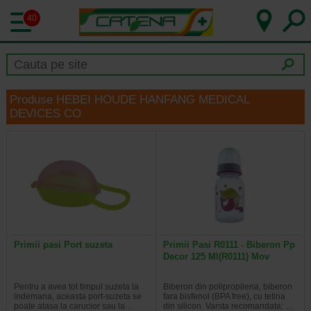
40
Produse HEBEI HOUDE HANFANG MEDICAL
DEVICES CO
Primii pasi Port suzeta
Primii Pasi R0111 - Biberon Pp
Decor 125 Ml(R0111) Mov
Pentru a avea tot timpul suzeta la
Biberon din polipropilena, biberon
indemana, aceasta port-suzeta se
fara bisfenol (BPA free), cu tetina
poate atasa la carucior sau la…
din silicon. Varsta recomandata: …