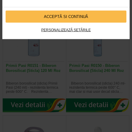
ACCEPTĂ SI CONTINUĂ
PERSONALIZEAZĂ SETĂRILE
Primii Pasi R0151 - Biberon
Primii Pasi R0150 - Biberon
Borosilicat (Sticla) 120 Ml Roz
Borosilicat (Sticla) 240 Ml Roz
Biberon borosilicat (sticla) Primii
Biberon borosilicat (sticla) 240 ml-
Pasi (240 ml) - rezistenta termica
rezistenta termica peste 600° C,
peste 600° C. Rezistenta…
mai clar si mai usor decat sticla…