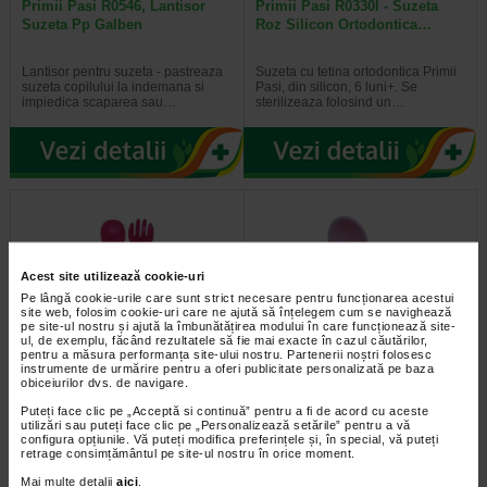
Primii Pasi R0546, Lantisor
Primii Pasi R0330I - Suzeta
Suzeta Pp Galben
Roz Silicon Ortodontica…
Lantisor pentru suzeta - pastreaza
Suzeta cu tetina ortodontica Primii
suzeta copilului la indemana si
Pasi, din silicon, 6 luni+. Se
impiedica scaparea sau…
sterilizeaza folosind un…
Acest site utilizează cookie-uri
Pe lângă cookie-urile care sunt strict necesare pentru funcționarea acestui
site web, folosim cookie-uri care ne ajută să înțelegem cum se navighează
pe site-ul nostru și ajută la îmbunătățirea modului în care funcționează site-
ul, de exemplu, făcând rezultatele să fie mai exacte în cazul căutărilor,
pentru a măsura performanța site-ului nostru. Partenerii noștri folosesc
Primii Pasi R0545I - Set
Primii Pasi R0562 - Lingurita
instrumente de urmărire pentru a oferi publicitate personalizată pe baza
obiceiurilor dvs. de navigare.
Tacamuri Cu Ventuze 0545 Roz
Moale pentru Biberon Roz
Puteți face clic pe „Acceptă si continuă” pentru a fi de acord cu aceste
utilizări sau puteți face clic pe „Personalizează setările” pentru a vă
Primii Pasi R0545I - Set Tacamuri
Lingurita moala pentru biberon,
configura opțiunile. Vă puteți modifica preferințele și, în special, vă puteți
Cu Ventuze nu contine bisfenol
culoare roz, Primii Pasi. Lingurita
retrage consimțământul pe site-ul nostru în orice moment.
(BPA free). Lingurita si furculita…
se insurubeaza pe gatul…
Mai multe detalii
aici
.