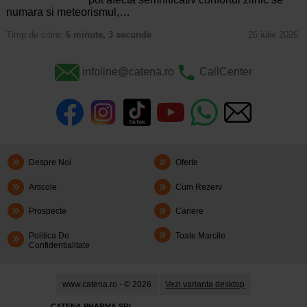
numara si meteorismul,…
Timp de citire:
6 minute, 3 secunde
26 iulie 2026
infoline@catena.ro
CallCenter
Despre Noi
Oferte
Articole
Cum Rezerv
Prospecte
Cariere
Politica De
Toate Marcile
Confidentialitate
www.catena.ro - © 2026
Vezi varianta desktop
CATENA PHARMA SRL