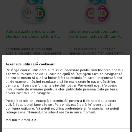
Adora Suzeta silicon, cutie
Adora Suzeta silicon, cutie
sterilizare inclusa, 18 luni +…
sterilizare inclusa, 18 luni +…
Suzetele Adora au un design
Suzetele Adora au un design
special, cu orificii mari, care permit
special, cu orificii mari, care permit
pielii delicate a bebelusului sa…
pielii delicate a bebelusului sa…
Acest site utilizează cookie-uri
Pe lângă cookie-urile care sunt strict necesare pentru funcționarea acestui
site web, folosim cookie-uri care ne ajută să înțelegem cum se navighează
pe site-ul nostru și ajută la îmbunătățirea modului în care funcționează site-
ul, de exemplu, făcând rezultatele să fie mai exacte în cazul căutărilor,
2 + Bavetă silicon
-35%
pentru a măsura performanța site-ului nostru. Partenerii noștri folosesc
instrumente de urmărire pentru a oferi publicitate personalizată pe baza
obiceiurilor dvs. de navigare.
Puteți face clic pe „Acceptă si continuă” pentru a fi de acord cu aceste
utilizări sau puteți face clic pe „Personalizează setările” pentru a vă
configura opțiunile. Vă puteți modifica preferințele și, în special, vă puteți
retrage consimțământul pe site-ul nostru în orice moment.
Mai multe detalii
aici
.
Tetina anticolici cu flux rapid 6
Adora Biberon cu gat larg si