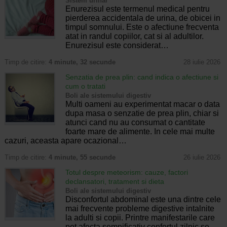
Sistem urinar
Enurezisul este termenul medical pentru
pierderea accidentala de urina, de obicei in
timpul somnului. Este o afectiune frecventa
atat in randul copiilor, cat si al adultilor.
Enurezisul este considerat…
Timp de citire:
4 minute, 32 secunde
28 iulie 2026
Senzatia de prea plin: cand indica o afectiune si
cum o tratati
Boli ale sistemului digestiv
Multi oameni au experimentat macar o data
dupa masa o senzatie de prea plin, chiar si
atunci cand nu au consumat o cantitate
foarte mare de alimente. In cele mai multe
cazuri, aceasta apare ocazional…
Timp de citire:
4 minute, 55 secunde
26 iulie 2026
Totul despre meteorism: cauze, factori
declansatori, tratament si dieta
Boli ale sistemului digestiv
Disconfortul abdominal este una dintre cele
mai frecvente probleme digestive intalnite
la adulti si copii. Printre manifestarile care
pot afecta semnificativ confortul zilnic se