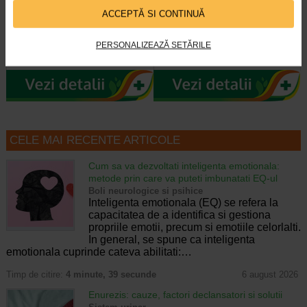
luni+, 2 bucati, ADORA
tetina anticolici, 3-6 luni, 260…
ACCEPTĂ SI CONTINUĂ
Tetinele Adora au flux adaptat in
Gatul larg al biberonului Adora
functie de etapa de dezvoltare a
permite umplerea usoara a
PERSONALIZEAZĂ SETĂRILE
micutului tau. Forma tetinei este…
acestuia, iar tetina cu valva…
CELE MAI RECENTE ARTICOLE
Cum sa va dezvoltati inteligenta emotionala:
metode prin care va puteti imbunatati EQ-ul
Boli neurologice si psihice
Inteligenta emotionala (EQ) se refera la
capacitatea de a identifica si gestiona
propriile emotii, precum si emotiile celorlalti.
In general, se spune ca inteligenta
emotionala cuprinde cateva abilitati:…
Timp de citire:
4 minute, 39 secunde
6 august 2026
Enurezis: cauze, factori declansatori si solutii