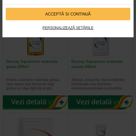
ACCEPTĂ SI CONTINUĂ
PERSONALIZEAZĂ SETĂRILE
Ducray Squanorm matreata
Ducray Squanorm matreata
grasa 200ml
uscata 200ml
Pentru a elimina matreata grasa,
Stresul, poluarea, dezechilibrele
care apare sub forma de fulgi
hormonale sau folosirea
galbui ce stau lipiti de scalp…
necorespunzatoare a anumitor…