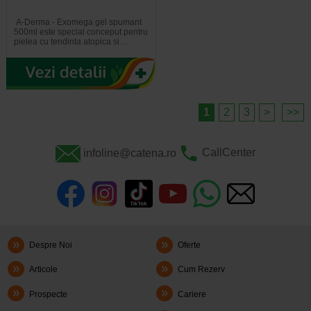
A-Derma - Exomega gel spumant
500ml este special conceput pentru
pielea cu tendinta atopica si…
1
2
3
>
>>
infoline@catena.ro
CallCenter
Despre Noi
Oferte
Articole
Cum Rezerv
Prospecte
Cariere