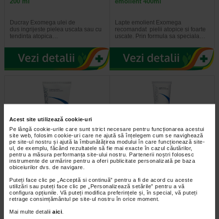
200 ml
emolient 400ml
Ducray Exomega ulei de
Lapte emolient Exomega
dus ingrijeste pielea uscata sau cu
recomandat pielii atopice si foarte
tendinta atopica…
uscate. Prin formula sa speciala…
Acest site utilizează cookie-uri
Pe lângă cookie-urile care sunt strict necesare pentru funcționarea acestui
site web, folosim cookie-uri care ne ajută să înțelegem cum se navighează
pe site-ul nostru și ajută la îmbunătățirea modului în care funcționează site-
ul, de exemplu, făcând rezultatele să fie mai exacte în cazul căutărilor,
pentru a măsura performanța site-ului nostru. Partenerii noștri folosesc
Ducray Sampon keratoreductor
Ducray Kelual DS crema 40ml
instrumente de urmărire pentru a oferi publicitate personalizată pe baza
kertyol PSO 200ml
obiceiurilor dvs. de navigare.
Puteți face clic pe „Acceptă si continuă” pentru a fi de acord cu aceste
Ducray sampon keratoreductor
Crema keratoreductoare Ducray
utilizări sau puteți face clic pe „Personalizează setările” pentru a vă
Kertyol PSO se adreseaza
este o crema calmanta
configura opțiunile. Vă puteți modifica preferințele și, în special, vă puteți
persoanelor care se confrunta cu…
recomandata pentru tratarea…
retrage consimțământul pe site-ul nostru în orice moment.
Mai multe detalii
aici
.