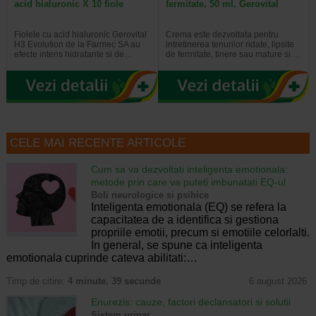
acid hialuronic X 10 fiole
fermitate, 50 ml, Gerovital
Fiolele cu acid hialuronic Gerovital
Crema este dezvoltata pentru
H3 Evolution de la Farmec SA au
intretinerea tenurilor ridate, lipsite
efecte intens hidratante si de…
de fermitate, tinere sau mature si…
CELE MAI RECENTE ARTICOLE
Cum sa va dezvoltati inteligenta emotionala:
metode prin care va puteti imbunatati EQ-ul
Boli neurologice si psihice
Inteligenta emotionala (EQ) se refera la
capacitatea de a identifica si gestiona
propriile emotii, precum si emotiile celorlalti.
In general, se spune ca inteligenta
emotionala cuprinde cateva abilitati:…
Timp de citire:
4 minute, 39 secunde
6 august 2026
Enurezis: cauze, factori declansatori si solutii
Sistem urinar