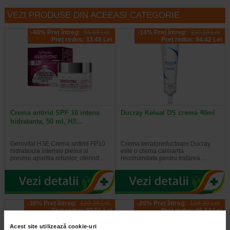
VEZI PRODUSE DIN ACEEASI CATEGORIE
-40% Preț întreg:
55.80 Lei
-14% Preț întreg:
110.10 Lei
Preț redus: 33.48 Lei
Preț redus: 94.42 Lei
Crema antirid SPF 10 intens
Ducray Kelual DS crema 40ml
hidratanta, 50 ml, H3…
Gerovital H3E Crema antirid FP10
Crema keratoreductoare Ducray
hidrateaza intensiv pielea si
este o crema calmanta
previne aparitia ridurilor, oferind…
recomandata pentru tratarea…
-30% Preț întreg:
129,30 Lei
-20% Preț întreg:
108.30 Lei
Preț redus: 90.51 Lei
Preț redus: 86.64 Lei
Acest site utilizează cookie-uri