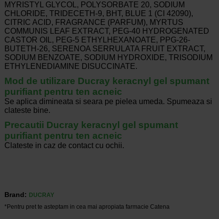
MYRISTYL GLYCOL, POLYSORBATE 20, SODIUM
CHLORIDE, TRIDECETH-9, BHT, BLUE 1 (CI 42090),
CITRIC ACID, FRAGRANCE (PARFUM), MYRTUS
COMMUNIS LEAF EXTRACT, PEG-40 HYDROGENATED
CASTOR OIL, PEG-5 ETHYLHEXANOATE, PPG-26-
BUTETH-26, SERENOA SERRULATA FRUIT EXTRACT,
SODIUM BENZOATE, SODIUM HYDROXIDE, TRISODIUM
ETHYLENEDIAMINE DISUCCINATE.
Mod de utilizare Ducray keracnyl gel spumant
purifiant pentru ten acneic
Se aplica dimineata si seara pe pielea umeda. Spumeaza si
clateste bine.
Precautii
Ducray keracnyl gel spumant
purifiant pentru ten acneic
Clateste in caz de contact cu ochii.
Brand:
DUCRAY
*Pentru pret te asteptam in cea mai apropiata farmacie Catena