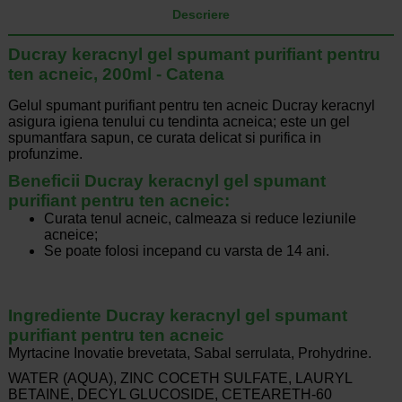
Descriere
Ducray keracnyl gel spumant purifiant pentru
ten acneic, 200ml - Catena
Gelul spumant purifiant pentru ten acneic Ducray keracnyl
asigura igiena tenului cu tendinta acneica; este un gel
spumantfara sapun, ce curata delicat si purifica in
profunzime.
Beneficii Ducray keracnyl gel spumant
purifiant pentru ten acneic:
Curata tenul acneic, calmeaza si reduce leziunile
acneice;
Se poate folosi incepand cu varsta de 14 ani.
Ingrediente Ducray keracnyl gel spumant
purifiant pentru ten acneic
Myrtacine Inovatie brevetata, Sabal serrulata, Prohydrine.
WATER (AQUA), ZINC COCETH SULFATE, LAURYL
BETAINE, DECYL GLUCOSIDE, CETEARETH-60