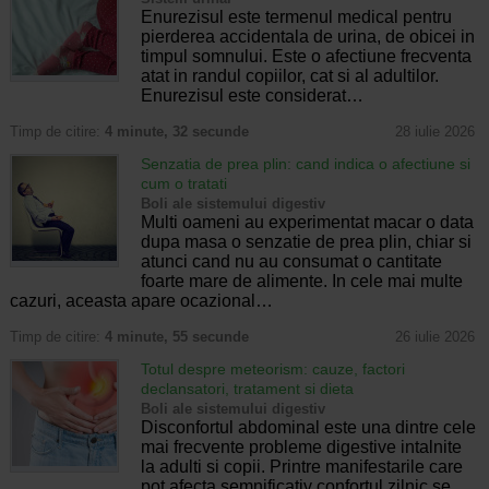
Enurezisul este termenul medical pentru
pierderea accidentala de urina, de obicei in
timpul somnului. Este o afectiune frecventa
atat in randul copiilor, cat si al adultilor.
Enurezisul este considerat…
Timp de citire:
4 minute, 32 secunde
28 iulie 2026
Senzatia de prea plin: cand indica o afectiune si
cum o tratati
Boli ale sistemului digestiv
Multi oameni au experimentat macar o data
dupa masa o senzatie de prea plin, chiar si
atunci cand nu au consumat o cantitate
foarte mare de alimente. In cele mai multe
cazuri, aceasta apare ocazional…
Timp de citire:
4 minute, 55 secunde
26 iulie 2026
Totul despre meteorism: cauze, factori
declansatori, tratament si dieta
Boli ale sistemului digestiv
Disconfortul abdominal este una dintre cele
mai frecvente probleme digestive intalnite
la adulti si copii. Printre manifestarile care
pot afecta semnificativ confortul zilnic se