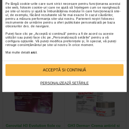
Pe lângă cookie-urile care sunt strict necesare pentru funcționarea acestui
site web, folosim cookie-uri care ne ajută să înțelegem cum se navighează
pe site-ul nostru și ajută la îmbunătățirea modului în care funcționează site-
ul, de exemplu, făcând rezultatele să fie mai exacte în cazul căutărilor,
pentru a măsura performanța site-ului nostru. Partenerii noștri folosesc
instrumente de urmărire pentru a oferi publicitate personalizată pe baza
obiceiurilor dvs. de navigare.
Sebium Gel Spumant pentru
Bioderma Sensibio H2O
Puteți face clic pe „Acceptă si continuă” pentru a fi de acord cu aceste
curatarea tenului gras X 500 ml
Solutie Micelara X 500 ml
utilizări sau puteți face clic pe „Personalizează setările” pentru a vă
configura opțiunile. Vă puteți modifica preferințele și, în special, vă puteți
retrage consimțământul pe site-ul nostru în orice moment.
Bioderma Sebium Gel Spumant
Solutia Micelara Sensibio H2O de
este solutia ideala pentru curatarea
la Bioderma este recomandata atat
Mai multe detalii
aici
.
tenului gras. Formula sa…
pentru demachierea tenului cat si…
ACCEPTĂ SI CONTINUĂ
-40% Preț întreg:
77.90 Lei
-40% Preț întreg:
78.20 Lei
PERSONALIZEAZĂ SETĂRILE
Preț redus: 46.74 Lei
Preț redus: 46.92 Lei
Gerovital H3 Evolution fiole cu
GH3 Derma+ Crema antirid si