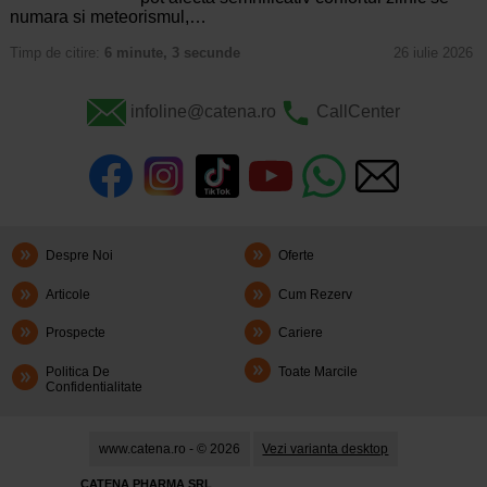
numara si meteorismul,…
Timp de citire:
6 minute, 3 secunde
26 iulie 2026
infoline@catena.ro
CallCenter
Despre Noi
Oferte
Articole
Cum Rezerv
Prospecte
Cariere
Politica De
Toate Marcile
Confidentialitate
www.catena.ro - © 2026
Vezi varianta desktop
CATENA PHARMA SRL