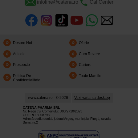
infoline@catena.ro
CallCenter
Despre Noi
Oferte
Articole
Cum Rezerv
Prospecte
Cariere
Politica De
Toate Marcile
Confidentialitate
www.catena.ro - © 2026
Vezi varianta desktop
CATENA PHARMA SRL
Nr. Registrul Comerţului: J03/2710/2023
CUI: RO 3008793
Adresă sediu social: judetul Argeş, municipiul Piteşti, strada
Banat nr.2