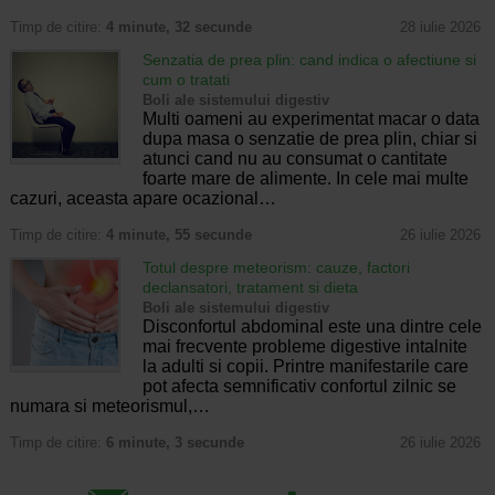
Timp de citire:
4 minute, 32 secunde
28 iulie 2026
Senzatia de prea plin: cand indica o afectiune si
cum o tratati
Boli ale sistemului digestiv
Multi oameni au experimentat macar o data
dupa masa o senzatie de prea plin, chiar si
atunci cand nu au consumat o cantitate
foarte mare de alimente. In cele mai multe
cazuri, aceasta apare ocazional…
Timp de citire:
4 minute, 55 secunde
26 iulie 2026
Totul despre meteorism: cauze, factori
declansatori, tratament si dieta
Boli ale sistemului digestiv
Disconfortul abdominal este una dintre cele
mai frecvente probleme digestive intalnite
la adulti si copii. Printre manifestarile care
pot afecta semnificativ confortul zilnic se
numara si meteorismul,…
Timp de citire:
6 minute, 3 secunde
26 iulie 2026