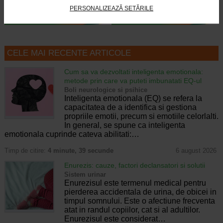
PERSONALIZEAZĂ SETĂRILE
CELE MAI RECENTE ARTICOLE
Cum sa va dezvoltati inteligenta emotionala:
metode prin care va puteti imbunatati EQ-ul
Boli neurologice si psihice
Inteligenta emotionala (EQ) se refera la
capacitatea de a identifica si gestiona
propriile emotii, precum si emotiile celorlalti.
In general, se spune ca inteligenta
emotionala cuprinde cateva abilitati:…
Timp de citire:
4 minute, 39 secunde
6 august 2026
Enurezis: cauze, factori declansatori si solutii
Sistem urinar
Enurezisul este termenul medical pentru
pierderea accidentala de urina, de obicei in
timpul somnului. Este o afectiune frecventa
atat in randul copiilor, cat si al adultilor.
Enurezisul este considerat…