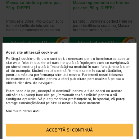
Masca cu biotina pentru par,
Masca regeneranta cu biotina
50 g, DIFEEL
par cret, 50 g, DIFEEL
Produsele Difeel Pro-Growth sunt
Beneficii: Defineste perfect firele de
formule fortificate infuzate cu
par si faciliteaza coafarea; Masca
biotina si promoveaza cresterea…
hraneste profund; Uleiul de…
Acest site utilizează cookie-uri
-40% Preț întreg:
60,10 Lei
-40% Preț întreg:
130,60 Lei
Pe lângă cookie-urile care sunt strict necesare pentru funcționarea acestui
Preț redus: 36.06 Lei
Preț redus: 78,36 Lei
site web, folosim cookie-uri care ne ajută să înțelegem cum se navighează
pe site-ul nostru și ajută la îmbunătățirea modului în care funcționează site-
ul, de exemplu, făcând rezultatele să fie mai exacte în cazul căutărilor,
pentru a măsura performanța site-ului nostru. Partenerii noștri folosesc
instrumente de urmărire pentru a oferi publicitate personalizată pe baza
obiceiurilor dvs. de navigare.
Puteți face clic pe „Acceptă si continuă” pentru a fi de acord cu aceste
utilizări sau puteți face clic pe „Personalizează setările” pentru a vă
configura opțiunile. Vă puteți modifica preferințele și, în special, vă puteți
retrage consimțământul pe site-ul nostru în orice moment.
GH3 Derma + Sampon
Tratament anticadere GH3
anticadere, 200 ml…
Derma+, 12 fiole, GEROVITAL
Mai multe detalii
aici
.
Stresul, alimentatia deficitara,
Fiolele tratament impotriva caderii
ingrijirea nepotrivita pot duce
parului de la Gerovital H3 Derma+
ACCEPTĂ SI CONTINUĂ
treptat, in timp, la caderea parului…
se adreseaza oricarui tip de par…