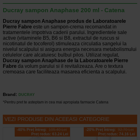
Ducray sampon Anaphase 200 ml - Catena
Ducray sampon Anaphase produs de Laboratoarele
Pierre Fabre
este un sampon-crema recomandat in
tratamentele impotriva caderii parului. Ingredientele sale
active (vitaminele B5, B6 si B8, extractul de ruscus si
nicotinatul de tocoferol) stimuleaza circulatia sangelui la
nivelul scalpului si asigura energia necesara metabolismului
celulelor care alcatuiesc bulbul pilos. Utilizat regulat,
Ducray sampon Anaphase de la Laboratoarele Pierre
Fabre
da volum parului si il revitalizeaza. Are o textura
cremoasa care faciliteaza masarea eficienta a scalpului.
Brand:
DUCRAY
*Pentru pret te asteptam in cea mai apropiata farmacie Catena
VEZI PRODUSE DIN ACEEASI CATEGORIE
-40% Preț întreg:
105.40 Lei
-20% Preț întreg:
92,70 Lei
Preț redus: 63.24 Lei
Preț redus: 74.16 Lei