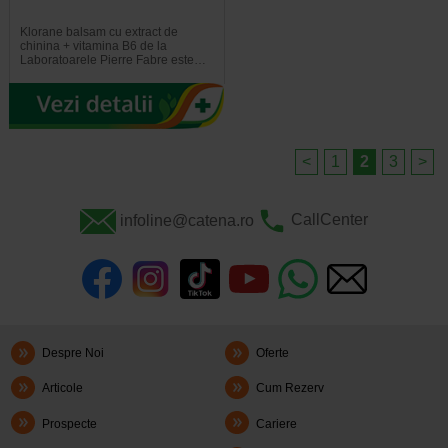
Klorane balsam cu extract de
chinina + vitamina B6 de la
Laboratoarele Pierre Fabre este…
<
1
2
3
>
infoline@catena.ro
CallCenter
Despre Noi
Oferte
Articole
Cum Rezerv
Prospecte
Cariere