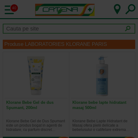
40
Produse LABORATORIES KLORANE PARIS
Klorane Bebe Gel de dus
Klorane bebe lapte hidratant
Spumant, 200ml
masaj 500ml
Klorane Bebe Gel de Dus Spumant
Klorane Bebe Lapte Hidratant de
este un produs bogat in agenti de
Masaj ofera pielii delicate a
hidratare, cu parfum discret…
bebelusului o catifelare extrema…