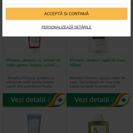
ACCEPTĂ SI CONTINUĂ
PERSONALIZEAZĂ SETĂRILE
Klorane sampon cu extract de
Klorane sampon lapte de ovaz,
rodie pentru fixarea culorii…
200ml
Beneficii Klorane sampon cu
Beneficii Klorane sampon lapte de
extract de rodie pentru fixarea
ovaz: Din boabele de ovaz este
culorii: Am selectionat Rodia…
extras un lapte cu proprietati…