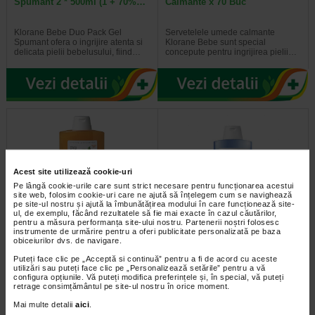
Spumant 2 * 500ml (1 + 70%…
Calmante x 70 Buc
Klorane Bebe Duo Pack Gel
Servetelele umede calmante
Spumant ofera o ingrijire atenta si
Klorane Bebe sunt special
delicata pielii bebelusului, fiind…
concepute pentru ingrijirea pielii…
Acest site utilizează cookie-uri
Pe lângă cookie-urile care sunt strict necesare pentru funcționarea acestui
site web, folosim cookie-uri care ne ajută să înțelegem cum se navighează
pe site-ul nostru și ajută la îmbunătățirea modului în care funcționează site-
ul, de exemplu, făcând rezultatele să fie mai exacte în cazul căutărilor,
pentru a măsura performanța site-ului nostru. Partenerii noștri folosesc
Klorane Sampon Mango x
Klorane sampon cu extract de
instrumente de urmărire pentru a oferi publicitate personalizată pe baza
400ml
fibra de in pentru volum…
obiceiurilor dvs. de navigare.
Puteți face clic pe „Acceptă si continuă” pentru a fi de acord cu aceste
Sampon nutritiv cu unt de mango
O planta usoara si vaporoasa, inul
utilizări sau puteți face clic pe „Personalizează setările” pentru a vă
Klorane ce are o compozitie bogata
este recunoscut in mod traditional
configura opțiunile. Vă puteți modifica preferințele și, în special, vă puteți
si onctuoasa pentru hranirea si…
pentru calitatea fibrelor sale…
retrage consimțământul pe site-ul nostru în orice moment.
Mai multe detalii
aici
.