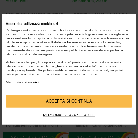
500 ml Nou
de bambus, 200 ml
Formula noua, naturala, cu extract
Beneficii KLORANE Gel de dus cu
calmant de Galbenele, obtinut din
seva de bambus: Cu unt organic de
flori cultivate organic. Klorane…
Capuacu amazonian, cunoscut…
Acest site utilizează cookie-uri
Pe lângă cookie-urile care sunt strict necesare pentru funcționarea acestui
site web, folosim cookie-uri care ne ajută să înțelegem cum se navighează
pe site-ul nostru și ajută la îmbunătățirea modului în care funcționează site-
ul, de exemplu, făcând rezultatele să fie mai exacte în cazul căutărilor,
pentru a măsura performanța site-ului nostru. Partenerii noștri folosesc
instrumente de urmărire pentru a oferi publicitate personalizată pe baza
obiceiurilor dvs. de navigare.
Puteți face clic pe „Acceptă si continuă” pentru a fi de acord cu aceste
utilizări sau puteți face clic pe „Personalizează setările” pentru a vă
configura opțiunile. Vă puteți modifica preferințele și, în special, vă puteți
retrage consimțământul pe site-ul nostru în orice moment.
Mai multe detalii
aici
.
Klorane Sampon uscat
KLORANE Crema de dus
ACCEPTĂ SI CONTINUĂ
nuantator cu extract de…
hranitoare cu floare de…
PERSONALIZEAZĂ SETĂRILE
Beneficii Klorane Sampon uscat
Beneficii KLORANE Crema de
nuantator cu extract de urzica:
dus hranitoare cu floare de
Formula pentru par gras, inchis…
Frangipani: Cu unt organic de…