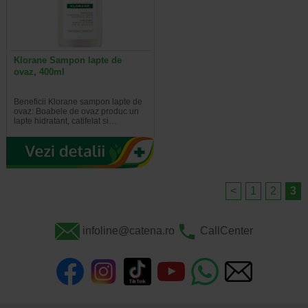
Klorane Sampon lapte de
ovaz, 400ml
Beneficii Klorane sampon lapte de
ovaz: Boabele de ovaz produc un
lapte hidratant, catifelat si…
<
1
2
3
infoline@catena.ro
CallCenter