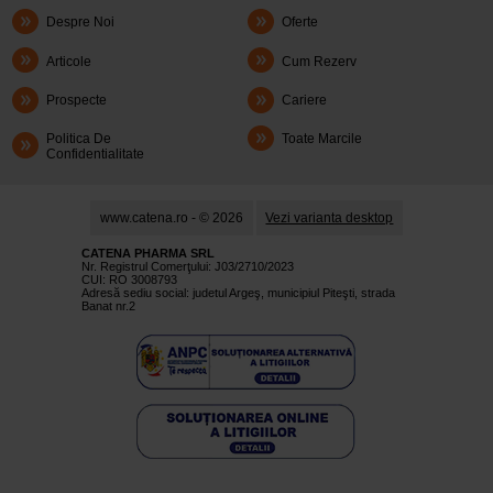
Despre Noi
Oferte
Articole
Cum Rezerv
Prospecte
Cariere
Politica De
Toate Marcile
Confidentialitate
www.catena.ro - © 2026
Vezi varianta desktop
CATENA PHARMA SRL
Nr. Registrul Comerţului: J03/2710/2023
CUI: RO 3008793
Adresă sediu social: judetul Argeş, municipiul Piteşti, strada
Banat nr.2