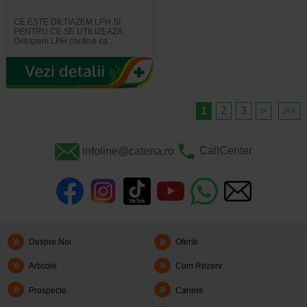
CE ESTE DILTIAZEM LPH SI
PENTRU CE SE UTILIZEAZA
Diltiazem LPH contine ca…
1
2
3
>
>>
infoline@catena.ro
CallCenter
Despre Noi
Oferte
Articole
Cum Rezerv
Prospecte
Cariere