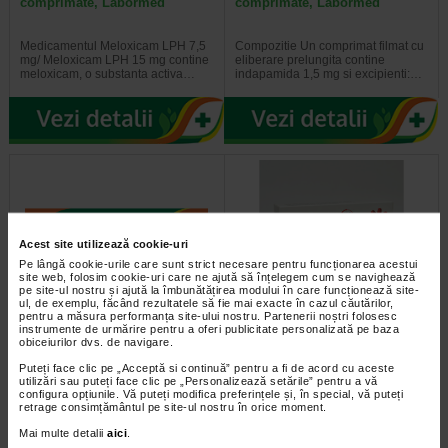
comprimate, Labormed
comprimate, Labormed
Medicamentul Meloxicam LPH 7,5
Compozitie Un comprimat filmat cu
mg/ Meloxicam LPH 15 mg contine
eliberare prelungita contine
meloxicam, o substanta activa…
indapamida 1,5 mg si excipienti:…
Acest site utilizează cookie-uri
Pe lângă cookie-urile care sunt strict necesare pentru funcționarea acestui
site web, folosim cookie-uri care ne ajută să înțelegem cum se navighează
pe site-ul nostru și ajută la îmbunătățirea modului în care funcționează site-
ul, de exemplu, făcând rezultatele să fie mai exacte în cazul căutărilor,
pentru a măsura performanța site-ului nostru. Partenerii noștri folosesc
Trimetazidina, 35 mg, 60
Atenolol 100 mg, 20
instrumente de urmărire pentru a oferi publicitate personalizată pe baza
comprimate, Labormed
comprimate, Labormed
obiceiurilor dvs. de navigare.
Puteți face clic pe „Acceptă si continuă” pentru a fi de acord cu aceste
Trimetazidina este un medicament
Compozitie Un comprimat contine
utilizări sau puteți face clic pe „Personalizează setările” pentru a vă
este destinat utilizarii la adulti, in
atenolol 100 mg si excipienti:
configura opțiunile. Vă puteți modifica preferințele și, în special, vă puteți
asociere cu alte medicamente…
gelatina, amidon de porumb…
retrage consimțământul pe site-ul nostru în orice moment.
Mai multe detalii
aici
.