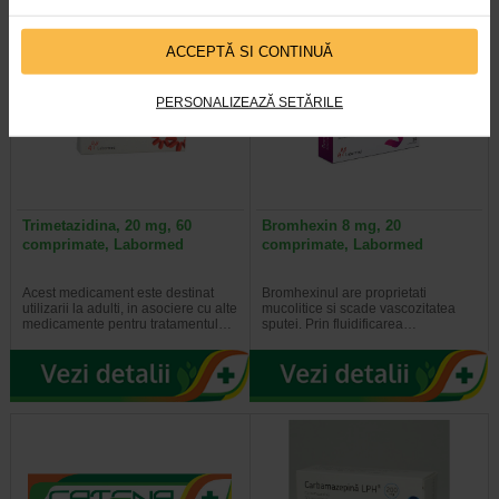
ACCEPTĂ SI CONTINUĂ
PERSONALIZEAZĂ SETĂRILE
Trimetazidina, 20 mg, 60
Bromhexin 8 mg, 20
comprimate, Labormed
comprimate, Labormed
Acest medicament este destinat
Bromhexinul are proprietati
utilizarii la adulti, in asociere cu alte
mucolitice si scade vascozitatea
medicamente pentru tratamentul…
sputei. Prin fluidificarea…